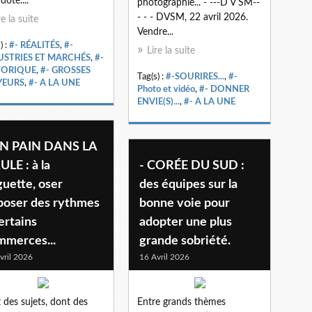
dote....
photographie... - ---D V SM--
- - - DVSM, 22 avril 2026.
re la suite
Vendre...
) :
#- RÉALITÉS
,
#-
Lire la suite
USTRIES ET MARCHÉS
,
#-
TORIQUE
,
#- GROSSES
Tag(s) :
#-SOURIRES...
,
#-
YEURS
,
#- A LA UNE
Photo et vidéo
,
#- DONNER
ENVIE(S)...
,
#- A LA UNE
UN PAIN DANS LA
LE : à la
- CORÉE DU SUD :
uette, oser
des équipes sur la
poser des rythmes
bonne voie pour
ertains
adopter une plus
mmerces...
grande sobriété.
vril 2026
16 Avril 2026
st des sujets, dont des
Entre grands thèmes