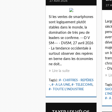
27 Avril 2026
27 A
Si les ventes de smartphones
Larg
sont logiquement plutôt
sièc
stables dans le monde, la
pers
domination de très peu de
aver
leaders se confirme. ---D V
dév
SM--- - DVSM, 27 avril 2026
majeu
- La tendance occidentale à
un b
surtout observer des repères
tran
en berne dans les économies
chro
ne doit...
- DV
Lire la suite
Li
Tag(s) :
#- CHIFFRES - REPÈRES
-
,
#- A LA UNE
,
#- TELECOMS
,
Tag(s
#- TOUTE L'INDUSTRIE
SH
L'IN
#- A