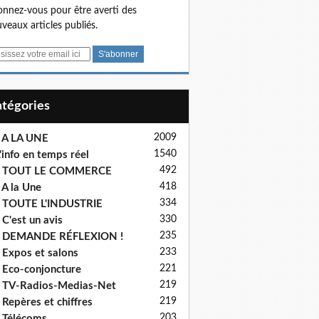
nnez-vous pour être averti des
veaux articles publiés.
Catégories
2009
 A LA UNE
1540
'info en temps réel
492
- TOUT LE COMMERCE
418
 A la Une
334
 TOUTE L'INDUSTRIE
330
 C'est un avis
235
- DEMANDE RÉFLEXION !
233
 Expos et salons
221
 Eco-conjoncture
219
 TV-Radios-Medias-Net
219
 Repères et chiffres
203
 Télécoms