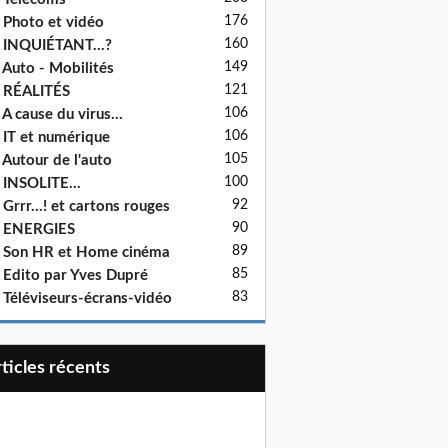
176
 Photo et vidéo
160
 INQUIÉTANT...?
149
 Auto - Mobilités
121
 RÉALITÉS
106
 A cause du virus...
106
 IT et numérique
105
 Autour de l'auto
100
 INSOLITE...
92
 Grrr...! et cartons rouges
90
- ENERGIES
89
 Son HR et Home cinéma
85
 Edito par Yves Dupré
83
 Téléviseurs-écrans-vidéo
articles récents