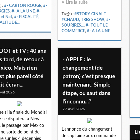
Lire la suite
) :
#- CARTON ROUGE
,
#-
RGIES
,
#- A LA UNE
,
#-
Tag(s) :
#STORY-GINALE
,
 et Net
,
#- FISCALITÉ,
#CHAUD, TRES SHOW
,
#-
ALITUDE...
SOURIRES...
,
#- TOUT LE
COMMERCE
,
#- A LA UNE
OOT et TV : 40 ans
s tard, de retour à
- APPLE : le
xico. Mais rien
changement (de
st plus pareil côté
patron) c'est presque
it écran...
maintenant. Simple
vril 2026
étape, ou saut dans
l'inconnu...?
27 Avril 2026
 si la finale du Mondial
 se disputera à New-
, le passage par Mexico
L'annonce du changement
L
une sorte de point de
de capitaine aux commande
re sur les 4 décennies