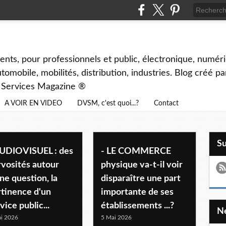
ents, pour professionnels et public, électronique, numéri
tomobile, mobilités, distribution, industries. Blog créé p
& Services Magazine ®
A VOIR EN VIDEO
DVSM, c'est quoi...?
Contact
S
AUDIOVISUEL : des
- LE COMMERCE
rvosités autour
physique va-t-il voir
ne question, la
disparaître une part
rtinence d'un
importante de ses
vice public...
établissements ...?
i 2026
5 Mai 2026