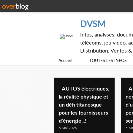
DVSM
Infos, analyses, docum
télécoms, jeu vidéo, au
Distribution, Ventes 
Accueil
TOUTES LES INFOS
- a la une
- AUTOS électriques,
- 
la réalité physique et
ne
un défi titanesque
d'u
pour les fournisseurs
pe
d'énergie...!
ser
5 Mai 2026
5 Ma