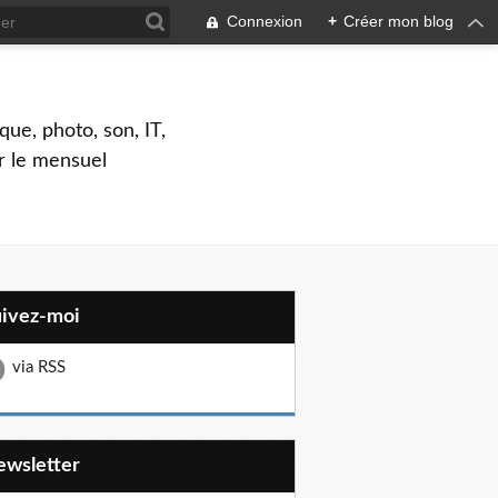
Connexion
+
Créer mon blog
que, photo, son, IT,
ar le mensuel
uivez-moi
via RSS
Newsletter