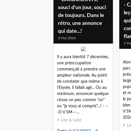
- 
souci d'un jour, souci
leç
de toujours. Dans le
qui
rétro, une annonce
co
qui date...!
fla
3 Mai 2026
2 Ma
Il y aura bientôt 7 décennies,
Alor
une préoccupation
perc
commençait à prendre une
préo
ampleur nationale. Au point
larg
de constater que même à
popu
l'Elysée, il fallait agir... Ou au
et m
minimum, annoncer quelque
le j
chose un peu comme "on"
bien
ou "je vous ai compris"...! - --
V SM
-D V SM---...
2026
Lire la suite
Li
Tag(s) :
#-SOURIRES...
,
#-