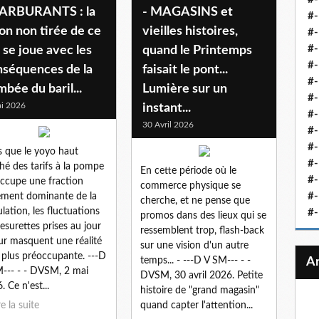
CARBURANTS : la
- MAGASINS et
#-
on non tirée de ce
vieilles histoires,
#-
#-
 se joue avec les
quand le Printemps
#-
nséquences de la
faisait le pont...
#-
mbée du baril...
Lumière sur un
#-
i 2026
instant...
#-
30 Avril 2026
#-
#-
s que le yoyo haut
#
hé des tarifs à la pompe
En cette période où le
#-
ccupe une fraction
commerce physique se
#-
ement dominante de la
cherche, et ne pense que
lation, les fluctuations
#-
promos dans des lieux qui se
esurettes prises au jour
ressemblent trop, flash-back
our masquent une réalité
sur une vision d'un autre
 plus préoccupante. ---D
temps... - ---D V SM--- - -
--- - - DVSM, 2 mai
DVSM, 30 avril 2026. Petite
. Ce n'est...
histoire de "grand magasin"
re la suite
quand capter l'attention...