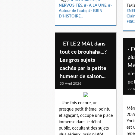
NERVOSITÉS
,
#- A LA UNE
,
#-
Tag(s
Autour de l'auto
,
#- BRIN
ENE
D'HISTOIRE...
Clair
FISC
- ET LE 2 MAI, dans
- F
tout ce brouhaha...?
plu
Les gros sujets
Me
cachés par la petite
n'e
humeur de saison...
pet
30 Avril 2026
29 A
- Une fois encore, un
Même
presque petit thème, pointu
2026
et agaçant, occupe une place
York
immense dans le débat
est 
public, occultant des sujets
repè
plus sérieux, mais plutôt