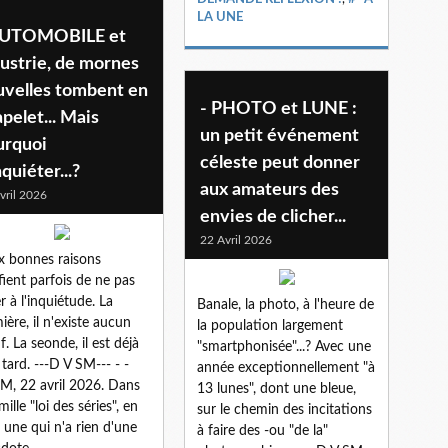
LA UNE
AUTOMOBILE et
ustrie, de mornes
uvelles tombent en
- PHOTO et LUNE :
pelet... Mais
un petit événement
urquoi
céleste peut donner
nquiéter...?
aux amateurs des
vril 2026
envies de clicher...
22 Avril 2026
 bonnes raisons
ifient parfois de ne pas
r à l'inquiétude. La
Banale, la photo, à l'heure de
ière, il n'existe aucun
la population largement
f. La seonde, il est déjà
"smartphonisée"...? Avec une
 tard. ---D V SM--- - -
année exceptionnellement "à
, 22 avril 2026. Dans
13 lunes", dont une bleue,
mille "loi des séries", en
sur le chemin des incitations
i une qui n'a rien d'une
à faire des -ou "de la"