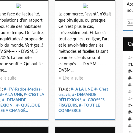
Abo
nou
une face de l'actualité,
Le commerce, "avant", n'était
tribulations d'un rapport
que physique, ou presque.
E
bouscule des habitudes
Ce n'est plus le cas,
m
 autre temps. De l'autre,
irréversiblement. Et face à
a
inquiétudes à propos de
tout ce qui est en ligne, l'art
i
aix du monde. Vertiges...!
et le savoir-faire dans les
l
 V SM--- - - DVSM, 5
méthodes et ficelles faisant
#-
2026. La tempête
venir les clients se sont
ndue souffle. Qui oublie
estompés. ---D V SM--- - -
#L
ne...
DVSM,...
#
#-
re la suite
Lire la suite
#-
) :
#- TV-Radios-Medias-
Tag(s) :
#- A LA UNE
,
#- C'est
#-
#- A LA UNE
,
#- C'EST LA
un avis
,
#- DEMANDE
#
.
,
#- DEMANDE
RÉFLEXION !
,
#- GROSSES
#-
EXION !
,
#- QUELQUE
FRAYEURS
,
#- TOUT LE
SE A CHANGÉ...
COMMERCE
#-
#-
#-
#-