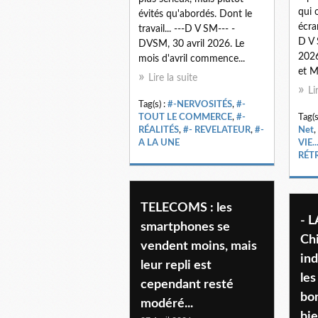
qui 
évités qu'abordés. Dont le
écra
travail... ---D V SM--- -
D V 
DVSM, 30 avril 2026. Le
2026
mois d'avril commence...
et Me
Lire la suite
Li
Tag(s) :
#-NERVOSITÉS
,
#-
TOUT LE COMMERCE
,
#-
Tag(s
RÉALITÉS
,
#- REVELATEUR
,
#-
Net
,
A LA UNE
VIE..
RÉT
TELECOMS : les
- L
smartphones se
Chi
vendent moins, mais
ind
leur repli est
les
cependant resté
bon
modéré...
bie