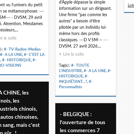
d'Apple dépasse la simple
ont vu l'univers du petit
Loi
information sur un dirigeant.
n se métamorphoser. ---
Une firme "pas comme les
SM--- - DVSM, 29 avril
autres" a besoin d'être
. Attention, Mesdames
pilotée par un individu lui-
ssieurs,...
même hors des profils
re la suite
classiques. ---D V SM--- - -
DVSM, 27 avril 2026....
) :
#- TV-Radios-Medias-
Lire la suite
#- A LA UNE
,
#- C'EST LA
.
,
#- HISTORIQUE
,
#-
RO-VISIONS
Tag(s) :
#- TOUTE
L'INDUSTRIE
,
#- A LA UNE
,
#-
HISTORIQUE
,
#-
INQUIÉTANT...?
,
#-
Personnalités
A CHINE, les
nois, les
ustriels chinois,
- BELGIQUE :
 autos chinoises,
l'ouverture de tous
 sang, mais c'est
les commerces 7
n sûr...!