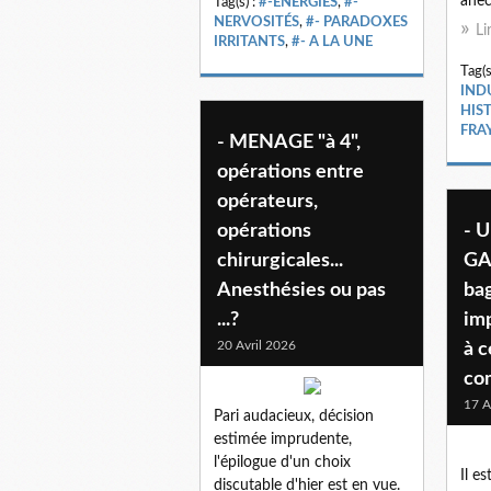
anec
Tag(s) :
#-ENERGIES
,
#-
NERVOSITÉS
,
#- PARADOXES
Li
IRRITANTS
,
#- A LA UNE
Tag(s
IND
HIS
FRA
- MENAGE "à 4",
opérations entre
opérateurs,
opérations
- 
chirurgicales...
GAU
Anesthésies ou pas
bag
...?
im
20 Avril 2026
à c
co
17 A
Pari audacieux, décision
estimée imprudente,
l'épilogue d'un choix
Il e
discutable d'hier est en vue.