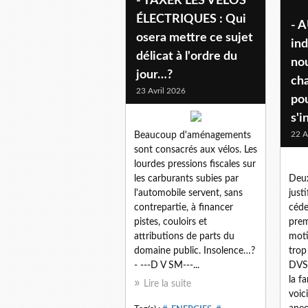
- TAXER LES VÉLOS
ÉLECTRIQUES : Qui
- 
osera mettre ce sujet
ind
délicat à l'ordre du
no
jour…?
cha
23 Avril 2026
po
s'i
22 A
Beaucoup d'aménagements
sont consacrés aux vélos. Les
lourdes pressions fiscales sur
les carburants subies par
Deux
l'automobile servent, sans
just
contrepartie, à financer
céde
pistes, couloirs et
prem
attributions de parts du
moti
domaine public. Insolence…?
trop
- ---D V SM---...
DVSM
la fa
Lire la suite
voic