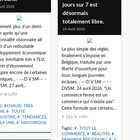
jours sur 7 est
vril 2026
désormais
totalement libre.
ement plus d'un demi-
24 Avril 2026
le après qu'une
onnalité visionnaire ait
ti d'un redoutable
La plus simple des règles
eloppement économique
finalement s'impose en
r inévitable loin à l'Est,
Belgique, traduite par une
rin d'étonnement
liberté d'ouverture pour
spire encore de certaines
tous, longues journées
niques... - ---D V SM--- -
incluses. - ---D V SM--- - -
SM, 27 avril...
DVSM, 24 avril 2026. "Un
re la suite
commerce fermé est un
commerce qui n'existe pas".
) :
#CHAUD, TRES
Cette formule que certains...
OW
,
#- TOUTE
Lire la suite
DUSTRIE
,
#- TENDANCES
,
 LA UNE
,
#- HISTORIQUE
Tag(s) :
#- TOUT LE
COMMERCE
,
#- RÉALITÉS
,
#-
DEMANDE RÉFLEXION !
,
#- A