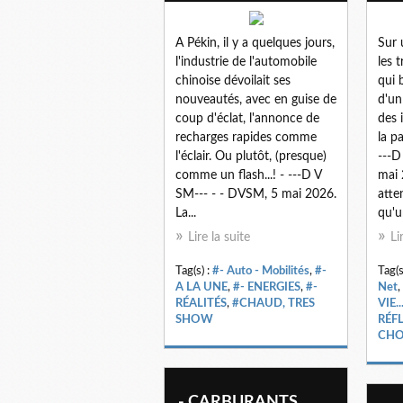
A Pékin, il y a quelques jours,
Sur 
l'industrie de l'automobile
les 
chinoise dévoilait ses
qui 
nouveautés, avec en guise de
d'un
coup d'éclat, l'annonce de
des 
recharges rapides comme
la p
l'éclair. Ou plutôt, (presque)
---D
comme un flash...! - ---D V
mai 
SM--- - - DVSM, 5 mai 2026.
atte
La...
qu'u
Lire la suite
Li
Tag(s) :
#- Auto - Mobilités
,
#-
Tag(s
A LA UNE
,
#- ENERGIES
,
#-
Net
,
RÉALITÉS
,
#CHAUD, TRES
VIE..
SHOW
RÉFL
CHO
- CARBURANTS,