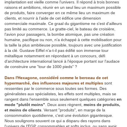
implantation est vieille comme l'univers. Il répond à trois bonnes
raisons et ambitions, réunir en un seul lieu un maximum possible
de produits, faire converger en ce même lieu un maximum de
clients, et nourrir à l'aide de cet édifice une dimension
commerciale maximale. Ce graal du gigantisme ne s'est d'ailleurs
pas limité au commerce. Le gratte-ciel, le bateau de croisière,
l'avion pour passagers, la bombe atomique, pas une création
humaine, pacifique ou non, n'a échappé à cette mobilisation pour
la taille la plus ambitieuse possible, toujours avec une justification
à la clé. Gustave Eiffel n'a-t-il pas édifié son immense tour
métallique notamment en répondant à un concours, défi
d'architecture international lancé à l'époque portant sur l'audace
de construire une "tour de 1000 pieds"
.
?
Dans l'Hexagone, considéré comme le berceau de cet
hypermarché, des influences majeures et multiples
sont
ressenties par le commerce sous toutes ses formes. Des
généralistes aux spécialistes, les effets sont multiples, mais se
rangent dans l'ensemble sous seulement quelques catégories
en
mode "plutôt moins"
. Deux axes règnent,
moins de produits,
et moins de clients
. Versant "produits", en marge de la
consommation quotidienne, c'est une évolution gigantesque.
Nous soulignons souvent ce qui a disparu des rayons dans
l'univers de l'EGP, consommables et softs inclus, ou sans avoir