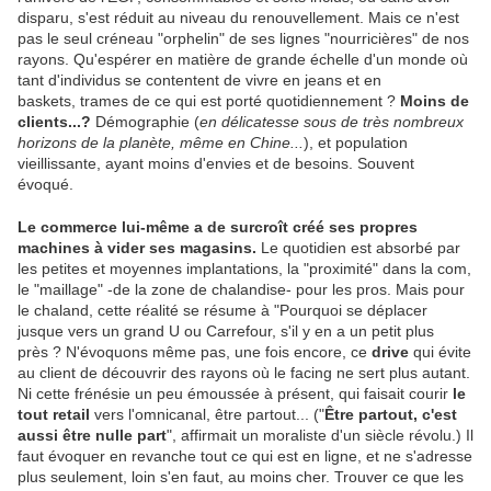
disparu, s'est réduit au niveau du renouvellement. Mais ce n'est
pas le seul créneau "orphelin" de ses lignes "nourricières" de nos
rayons. Qu'espérer en matière de grande échelle d'un monde où
tant d'individus se contentent de vivre en jeans et en
baskets, trames de ce qui est porté quotidiennement
.
?
Moins de
clients...?
Démographie (
en délicatesse sous de très nombreux
horizons de la planète, même en Chine...
), et population
vieillissante, ayant moins d'envies et de besoins. Souvent
évoqué.
Le commerce lui-même a de surcroît créé ses propres
machines à vider ses magasins.
Le quotidien est absorbé par
les petites et moyennes implantations, la "proximité" dans la com,
le "maillage" -de la zone de chalandise- pour les pros. Mais pour
le chaland, cette réalité se résume à "Pourquoi se déplacer
jusque vers un grand U ou Carrefour, s'il y en a un petit plus
près
.
? N'évoquons même pas, une fois encore, ce
drive
qui évite
au client de découvrir des rayons où le facing ne sert plus autant.
Ni cette frénésie un peu émoussée à présent, qui faisait courir
le
tout retail
vers l'omnicanal, être partout... ("
Être partout, c'est
aussi être nulle part
", affirmait un moraliste d'un siècle révolu.) Il
faut évoquer en revanche tout ce qui est en ligne, et ne s'adresse
plus seulement, loin s'en faut, au moins cher. Trouver ce que les