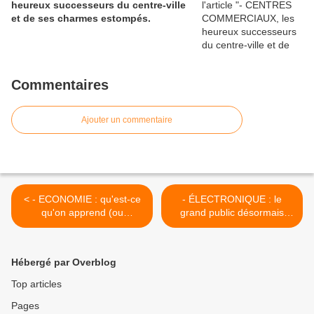
heureux successeurs du centre-ville
et de ses charmes estompés.
Commentaires
Ajouter un commentaire
< - ECONOMIE : qu'est-ce
- ÉLECTRONIQUE : le
qu'on apprend (ou
grand public désormais
n'apprend pas) à l'école.
moins motivé par
Dieu, pas merci...!
l'innovation technique…? >
Hébergé par Overblog
Top articles
Pages