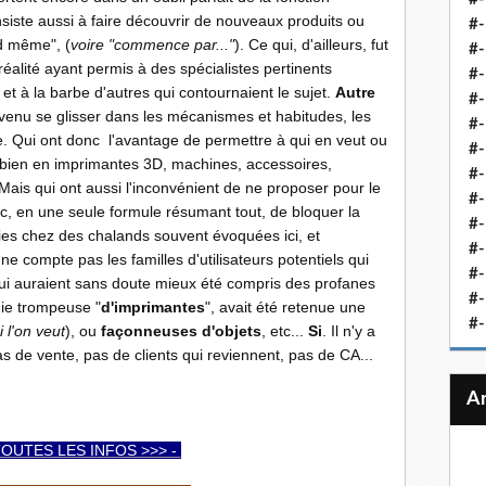
nsiste aussi à faire découvrir de nouveaux produits ou
#-
d même", (
voire "commence par..."
). Ce qui, d'ailleurs, fut
#-
 réalité ayant permis à des spécialistes pertinents
#-
 et à la barbe d'autres qui contournaient le sujet.
Autre
#-
 venu se glisser dans les mécanismes et habitudes, les
#-
ve. Qui ont donc l'avantage de permettre à qui en veut ou
#-
t bien en imprimantes 3D, machines, accessoires,
#-
ais qui ont aussi l'inconvénient de ne proposer pour le
#-
onc, en une seule formule résumant tout, de bloquer la
#-
ies chez des chalands souvent évoquées ici, et
#
compte pas les familles d'utilisateurs potentiels qui
#-
qui auraient sans doute mieux été compris des profanes
#-
ogie trompeuse "
d'imprimantes
", avait été retenue une
#-
i l'on veut
), ou
façonneuses d'objets
, etc...
Si
. Il n'y a
as de vente, pas de clients qui reviennent, pas de CA...
TOUTES LES INFOS >>> -