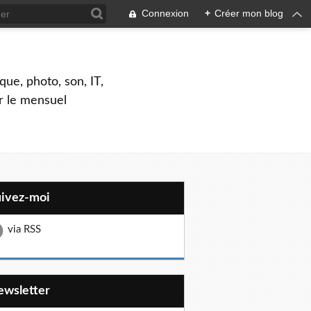
Connexion
+
Créer mon blog
que, photo, son, IT,
ar le mensuel
uivez-moi
via RSS
Newsletter