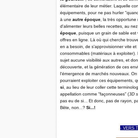
élémentaire de leur métier. Laquelle co
équipements, pour ne pas hurler "quan
à une
autre époque
, la très opportune
d'alimenter leurs belles recettes, au nez
époque
, puisque un grain de sable est
offres en ligne. Là où qui cherche trou
en a besoin, de s'approvisionner vite e
consommables (matériaux à exploiter). M
sujet aucune visibilité aux autres, et d
découverte, et la génération de ces env
l'émergence de marchés nouveaux. On ne 
pourraient exploiter ces équipements, 
si
, au lieu de leur coller cette terminol
appellation comme "façonneuses" (
3D s
pas eu de si... Et donc, pas de rayon, p
Bête, non...?
Si...!
- VERS 