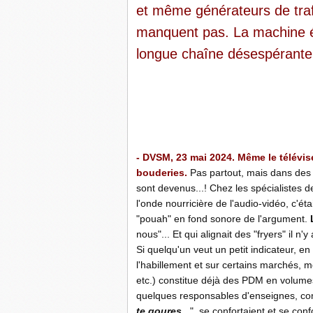
et même générateurs de traf
manquent pas. La machine év
longue chaîne désespérante.
-
-
-
- DVSM, 23 mai 2024. Même le télévis
bouderies.
Pas partout, mais dans des é
sont devenus...! Chez les spécialistes de
l'onde nourricière de l'audio-vidéo, c'
"pouah" en fond sonore de l'argument.
nous"... Et qui alignait des "fryers" il n'
Si quelqu'un veut un petit indicateur, en 
l'habillement et sur certains marchés,
etc.) constitue déjà des PDM en volumes
quelques responsables d'enseignes, comm
te goures...
", se confortaient et se con