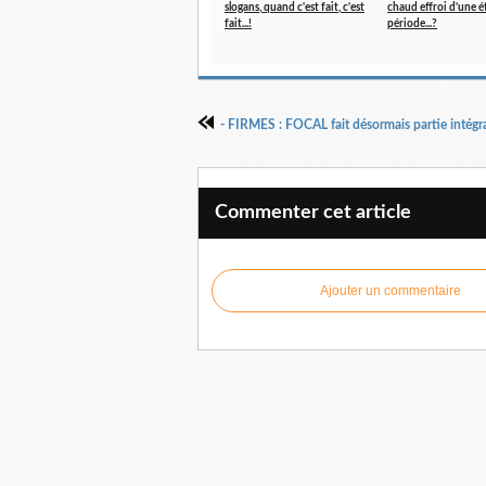
slogans, quand c'est fait, c'est
chaud effroi d'une é
fait...!
période...?
Commenter cet article
Ajouter un commentaire