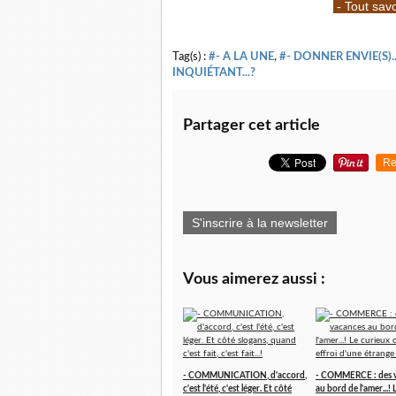
- Tout sav
Tag(s) :
#- A LA UNE
,
#- DONNER ENVIE(S)..
INQUIÉTANT...?
Partager cet article
Re
S'inscrire à la newsletter
Vous aimerez aussi :
- COMMUNICATION, d'accord,
- COMMERCE : des 
c'est l'été, c'est léger. Et côté
au bord de l'amer...!