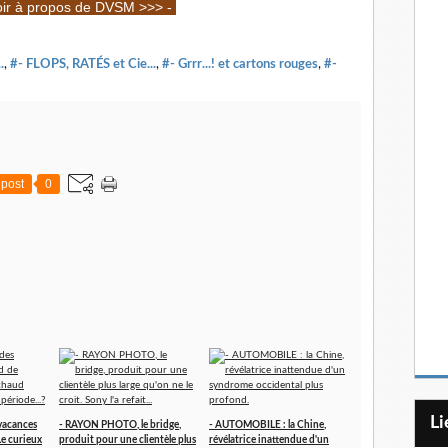
oir à propos de DVSM >>> -
.
,
#- FLOPS, RATÉS et Cie...
,
#- Grrr...! et cartons rouges
,
#-
post
0
L
vacances
- RAYON PHOTO, le bridge,
- AUTOMOBILE : la Chine,
 Le curieux
produit pour une clientèle plus
révélatrice inattendue d'un