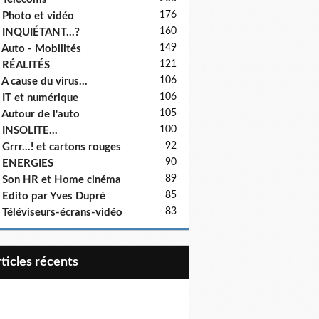
176
 Photo et vidéo
160
 INQUIÉTANT...?
149
 Auto - Mobilités
121
 RÉALITÉS
106
 A cause du virus...
106
 IT et numérique
105
 Autour de l'auto
100
 INSOLITE...
92
 Grrr...! et cartons rouges
90
- ENERGIES
89
 Son HR et Home cinéma
85
 Edito par Yves Dupré
83
 Téléviseurs-écrans-vidéo
articles récents