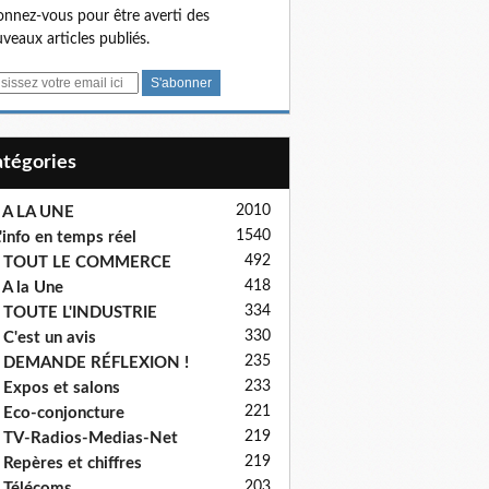
nnez-vous pour être averti des
veaux articles publiés.
Catégories
2010
 A LA UNE
1540
'info en temps réel
492
- TOUT LE COMMERCE
418
 A la Une
334
 TOUTE L'INDUSTRIE
330
 C'est un avis
235
- DEMANDE RÉFLEXION !
233
 Expos et salons
221
 Eco-conjoncture
219
 TV-Radios-Medias-Net
219
 Repères et chiffres
203
 Télécoms