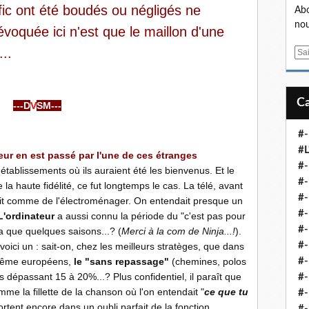
ic ont été boudés ou négligés ne
Abo
nou
oquée ici n'est que le maillon d'une
..
E
m
a
i
---D
V
SM---
l
#-
#L
eur en est passé par l'une de ces étranges
#
tablissements où ils auraient été les bienvenus. Et le
#-
 la haute fidélité, ce fut longtemps le cas. La télé, avant
#-
était comme de l'électroménager. On entendait presque un
#-
L'ordinateur
a aussi connu la période du "c'est pas pour
#
y a que quelques saisons...? (
Merci à la com de Ninja...!
).
#-
voici un
.
: sait-on, chez les meilleurs stratèges, que dans
 même européens,
le "sans repassage"
(chemines, polos
#-
 dépassant 15 à 20%...? Plus confidentiel, il paraît que
#-
e la fillette de la chanson où l'on entendait "
ce que tu
#-
fortent encore dans un oubli parfait de la fonction
#-