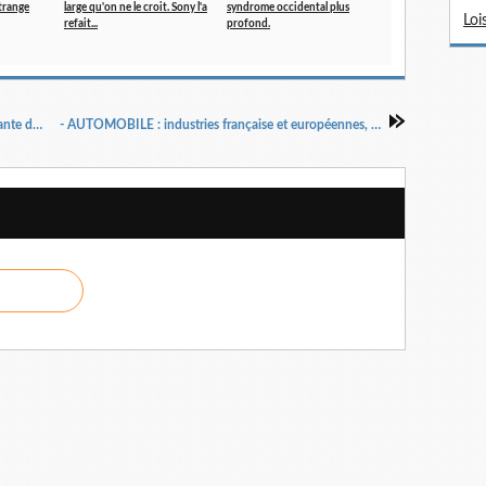
trange
large qu'on ne le croit. Sony l'a
syndrome occidental plus
Loi
refait...
profond.
- FIRMES : FOCAL fait désormais partie intégrante du groupe belge Barco... Belle histoire...
- AUTOMOBILE : industries française et européennes, le pronostic vital est peut-être engagé...