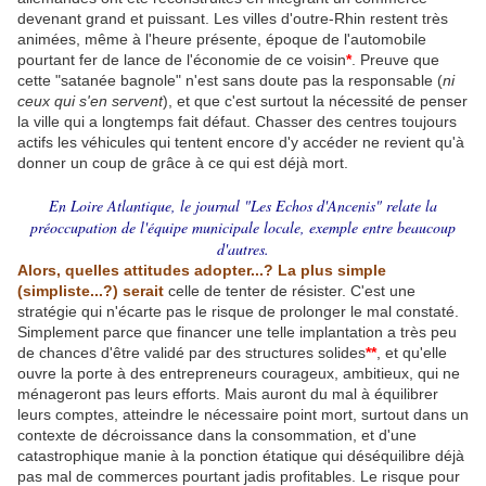
devenant grand et puissant. Les villes d'outre-Rhin restent très
animées, même à l'heure présente, époque de l'automobile
pourtant fer de lance de l'économie de ce voisin
*
. Preuve que
cette "satanée bagnole" n'est sans doute pas la responsable (
ni
ceux qui s'en servent
), et que c'est surtout la nécessité de penser
la ville qui a longtemps fait défaut. Chasser des centres toujours
actifs les véhicules qui tentent encore d'y accéder ne revient qu'à
donner un coup de grâce à ce qui est déjà mort.
En Loire Atlantique, le journal "Les Echos d'Ancenis" relate la
préoccupation de l'équipe municipale locale, exemple entre beaucoup
d'autres.
Alors, quelles attitudes adopter...? La plus simple
(simpliste...?) serait
celle de tenter de résister. C'est une
stratégie qui n'écarte pas le risque de prolonger le mal constaté.
Simplement parce que financer une telle implantation a très peu
de chances d'être validé par des structures solides
**
, et qu'elle
ouvre la porte à des entrepreneurs courageux, ambitieux, qui ne
ménageront pas leurs efforts. Mais auront du mal à équilibrer
leurs comptes, atteindre le nécessaire point mort, surtout dans un
contexte de décroissance dans la consommation, et d'une
catastrophique manie à la ponction étatique qui déséquilibre déjà
pas mal de commerces pourtant jadis profitables. Le risque pour