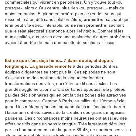
commerciales qui vibrent en périphéries. On y trouve tout -ou
presque-, alors qu'au centre, plus rien -ou presque...- mais de
moins en moins. Et plane en arrière-plan ce rendez-vous qui
ressemble à un défi sans solution. Alors,
promettre
, sachant que
tenir peut vite être... intenable, ou
ne rien promettre
, sachant
que le rejet électoral s'annonce alors inévitable. Comme si les
municipalités, aux prises avec une avalanche d'autres problèmes,
avaient à portée de main une palette de solutions. Illusion...
Est-ce que c'est déjà fichu...? Sans doute, et depuis
longtemps. La glissade remonte
à des périodes dont les
équipes dirigeantes se sont plus là. Ces épisodes ne sont
d'ailleurs que des maillons de la longue chaîne des
transformations des villes, qui s'étire au fil des siècles. Les
grandes agglomérations ont, à certaines époques, été pilotées
par des décisionnaires qui en ont fait des zones très attractives
pour le commerce. Comme à Paris, au milieu du 19ème siècle,
quand les métamorphoses monumentales initiées par le baron
Hausmann ont été suivies de la création des grands magasins
parisiens. Des circonstances moins heureuses ont aussi eu des
effets positifs dans un sens identique. Très largement détruites
par les bombardements de la guerre 39-45, de nombreuses villes
allemandes ont été reconstruites en intégrant un commerce