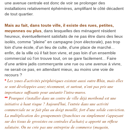
une avenue centrale est donc de voir se prolonger des
installations relativement éphémères, amplifiant le côté décadent
de tout quartier.
Mais au fait, dans toute ville, il existe des rues, petites,
moyennes ou plus
, dans lesquelles des ménagent résident
heureux, éventuellement satisfaits de ne pas être dans des lieux
isolés, comme "pleine" en campagne (
non électorale
), pas trop
loin d'une école, d'un lieu de culte, d'une place de marché...
enfin, de la ville où il fait bon vivre, et pas loin d'un ensemble
commercial où l'on trouve tout, on se gare facilement... Faire
d'une artère jadis commerçante une rue ou une avenue à vivre,
ne serait-ce pas, en attendant mieux, au moins une voie de
recours
.
?
Les zones d'activités périphériques existent aussi outre-Rhin, mais elles
*
se sont développées assez récemment, et surtout, n'ont pas pris une
importance suffisante pour anéantir l'intra-muros.
Pourquoi s'installer dans un centre de ville déjà moribond est une
**
initiative à haut risque
.
? Aujourd'hui, l'entrée dans une activité
commerciale ne se fait plus au doigt mouillé, fort d'une solide conviction.
La multiplication des groupements (franchises ou simplement s'appuyant
sur des tissus de grossistes ou centrales d'achats) a apporté un réflexe
salutaire. On ne crée pas une entreprise de commerce (magasin,