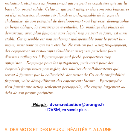
restaurant, etc.) sans un financement qui ne peut se construire que sur la
base d'un projet solide. Celui-ci, qui peut intégrer des concours bancaires
ou d'investisseurs, s'appuie sur l'analyse indispensable de la zone de
chalandise, de son potentiel de développement -ou l'inverse, démographie
en berne oblige-, la concurrence éventuelle. Un maillage des phases de
démarrage, avec plan financier sans lequel rien ne peut se faire, est ainsi
établi. Cet ensemble est non seulement indispensable pour le projet lui-
même, mais pour ce qui va y être lié. Ne voit-on pas, assez fréquemment,
des commerces ou restaurants s'établir et assez vite péricliter faute
d'assises suffisantes
.
? Financement mal ficelé, perspectives trop
optimistes... Dommage pour les instigateurs, mais aussi pour des
éventuels fournisseurs non réglés, des salaires de collaborateurs qui
seront à financer par la collectivité, des pertes de CA et de profitabilité
frappant, voire déséquilibrant des concurrents locaux... Entreprendre
n'est jamais une action seulement personnelle, elle engage largement au-
delà de son propre périmètre.
-
Réagir
:
dvsm.redaction@orange.fr
- DVSM, en savoir plus...
#- DES MOTS ET DES MAUX
#- RÉALITÉS
#- A LA UNE