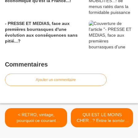
économique qu'est la France...!
- PRESSE ET MEDIAS, face aux
premières bourrasques d'une
évolution aux conséquences sans
pitié...?
Commentaires
Ajouter un commentaire
< RETRO, vintage,
QUI EST LE MOINS
pourquoi ce courant
CHER...? Entre le sombre
accrocheur dont l'efficacité
et le clair, des nuances qui
n'est jamais démentie...?
posent des questions... >