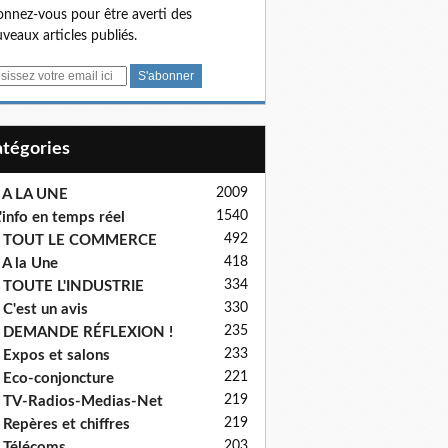
nnez-vous pour être averti des
veaux articles publiés.
Catégories
2009
 A LA UNE
1540
'info en temps réel
492
- TOUT LE COMMERCE
418
 A la Une
334
 TOUTE L'INDUSTRIE
330
 C'est un avis
235
- DEMANDE RÉFLEXION !
233
 Expos et salons
221
 Eco-conjoncture
219
 TV-Radios-Medias-Net
219
 Repères et chiffres
203
 Télécoms