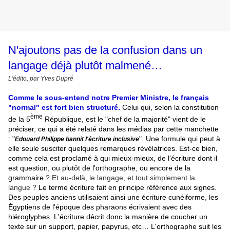
N'ajoutons pas de la confusion dans un
langage déjà plutôt malmené…
L'édito, par Yves Dupré
Comme le sous-entend notre Premier Ministre, le français
"normal" est fort bien structuré.
Celui qui, selon la constitution
ème
de la 5
République, est le "chef de la majorité" vient de le
préciser, ce qui a été relaté dans les médias par cette manchette
: "
". Une formule qui peut à
Edouard Philippe bannit l'écriture inclusive
elle seule susciter quelques remarques révélatrices. Est-ce bien,
comme cela est proclamé à qui mieux-mieux, de l'écriture dont il
est question, ou plutôt de l'orthographe, ou encore de la
grammaire
.
? Et au-delà, le langage, et tout simplement la
langue
.
?
Le terme écriture fait en principe référence aux signes.
Des peuples anciens utilisaient ainsi une écriture cunéiforme, les
Égyptiens de l'époque des pharaons écrivaient avec des
hiéroglyphes. L'écriture décrit donc la manière de coucher un
texte sur un support, papier, papyrus, etc… L'orthographe suit les