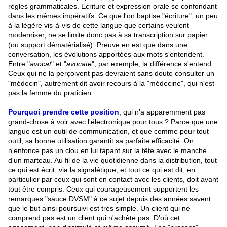
règles grammaticales. Ecriture et expression orale se confondant
dans les mêmes impératifs. Ce que l'on baptise "écriture", un peu
à la légère vis-à-vis de cette langue que certains veulent
moderniser, ne se limite donc pas à sa transcription sur papier
(ou support dématérialisé). Preuve en est que dans une
conversation, les évolutions apportées aux mots s'entendent.
Entre "
avocat
" et "
avocate
", par exemple, la différence s'entend.
Ceux qui ne la perçoivent pas devraient sans doute consulter un
"médecin", autrement dit avoir recours à la "médecine", qui n'est
pas la femme du praticien.
Pourquoi prendre cette position
, qui n'a apparemment pas
grand-chose à voir avec l'électronique pour tous
.
? Parce que une
langue est un outil de communication, et que comme pour tout
outil, sa bonne utilisation garantit sa parfaite efficacité. On
n'enfonce pas un clou en lui tapant sur la tête avec le manche
d'un marteau. Au fil de la vie quotidienne dans la distribution, tout
ce qui est écrit, via la signalétique, et tout ce qui est dit, en
particulier par ceux qui sont en contact avec les clients, doit avant
tout être compris. Ceux qui courageusement supportent les
remarques "sauce DVSM" à ce sujet depuis des années savent
que le but ainsi poursuivi est très simple. Un client qui ne
comprend pas est un client qui n'achète pas. D'où cet