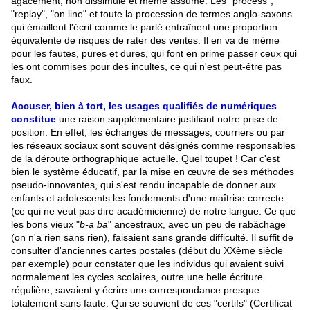
agacement, non dissimulé et même assumé. Les "process",
"replay", "on line" et toute la procession de termes anglo-saxons
qui émaillent l'écrit comme le parlé entraînent une proportion
équivalente de risques de rater des ventes. Il en va de même
pour les fautes, pures et dures, qui font en prime passer ceux qui
les ont commises pour des incultes, ce qui n'est peut-être pas
faux.
Accuser, bien à tort, les usages qualifiés de numériques
constitue
une raison supplémentaire justifiant notre prise de
position. En effet, les échanges de messages, courriers ou par
les réseaux sociaux sont souvent désignés comme responsables
de la déroute orthographique actuelle. Quel toupet
.
! Car c'est
bien le système éducatif, par la mise en œuvre de ses méthodes
pseudo-innovantes, qui s'est rendu incapable de donner aux
enfants et adolescents les fondements d'une maîtrise correcte
(ce qui ne veut pas dire académicienne) de notre langue. Ce que
les bons vieux "
b-a ba
" ancestraux, avec un peu de rabâchage
(on n'a rien sans rien), faisaient sans grande difficulté. Il suffit de
consulter d'anciennes cartes postales (début du XXème siècle
par exemple) pour constater que les individus qui avaient suivi
normalement les cycles scolaires, outre une belle écriture
régulière, savaient y écrire une correspondance presque
totalement sans faute. Qui se souvient de ces "certifs" (Certificat