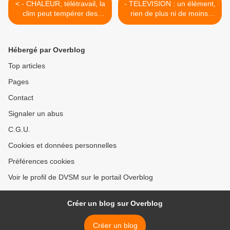
< - CHALEUR, télétravail, la
- TELEVISION : un élément,
clim peut tempérer des
rien de plus ni de moins,
nuances fiscales entre
dans un vaste ensemble,
maison et bureau...
en croissance… >
Hébergé par Overblog
Top articles
Pages
Contact
Signaler un abus
C.G.U.
Cookies et données personnelles
Préférences cookies
Voir le profil de DVSM sur le portail Overblog
Créer un blog sur Overblog
Créer un blog