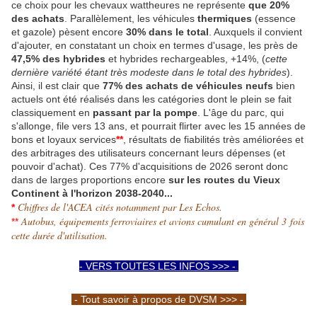
ce choix pour les chevaux wattheures ne représente
que 20%
des achats
. Parallèlement, les véhicules
thermiques
(essence
et gazole) pèsent encore
30% dans le total
. Auxquels il convient
d'ajouter, en constatant un choix en termes d'usage, les près de
47,5% des hybrides
et hybrides rechargeables, +14%, (
cette
dernière variété étant très modeste dans le total des hybrides
).
Ainsi, il est clair que
77% des achats de véhicules neufs
bien
actuels ont été réalisés dans les catégories dont le plein se fait
classiquement en
passant par la pompe
. L'âge du parc, qui
s'allonge, file vers 13 ans, et pourrait flirter avec les 15 années de
bons et loyaux services
**
, résultats de fiabilités très améliorées et
des arbitrages des utilisateurs concernant leurs dépenses (et
pouvoir d'achat). Ces 77% d'acquisitions de 2026 seront donc
dans de larges proportions encore
sur les routes du Vieux
Continent à l'horizon 2038-2040...
Chiffres de l'ACEA cités notamment par Les Echos.
*
Autobus, équipements ferroviaires et avions cumulant en général 3 fois
**
cette durée d'utilisation.
- VERS TOUTES LES INFOS >>> -
- Tout savoir à propos de DVSM >>> -