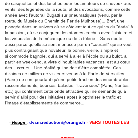
de casquettes et des lunettes pour les amateurs de cheveux aux
vents, des légendes de la route, et des évocations, comme cette
année avec l'autorail Bugatti sur pneumatiques (venu, par la
route, du Musée du Chemin de Fer de Mulhouse)... Bref, une
plongée dans un univers où se côtoient tout ce qui va du "dada" à
la passion, où se conjuguent les atomes crochus avec l'histoire et
les virtuosités de la mécanique ou de la tôlerie... Sans doute
aussi parce qu'elle se sent menacée par un "courant" qui se veut
plus contraignant que novateur, la bonne, vieille, simple et
si commode bagnole, qui a servi à aller à l'école ou au bulot, à
partir en week-end, à vivre d'inoubliables vacances, est au cœur
des... cœurs... Une réalité qui se doit d'être complétée. Ces
dizaines de milliers de visiteurs venus à la Porte de Versailles
(Paris) ne sont pourtant qu'une petite fraction des innombrables
rassemblements, bourses, balades, "traversées" (Paris, Nantes,
etc.) qui confirment cette onde attractive qui ne demande qu'à
servir d'alibi pour des initiatives aptes à optimiser le trafic et
l'image d'établissements de commerce...
-
Réagir
:
dvsm.redaction@orange.fr
- VERS TOUTES LES