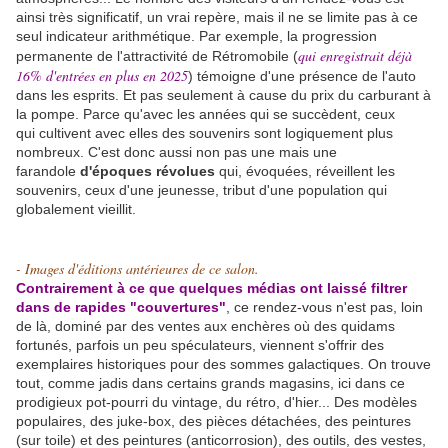
ainsi très significatif, un vrai repère, mais il ne se limite pas à ce
seul indicateur arithmétique. Par exemple, la progression
qui enregistrait déjà
permanente de l'attractivité de Rétromobile (
16% d'entrées en plus en 2025
) témoigne d'une présence de l'auto
dans les esprits. Et pas seulement à cause du prix du carburant à
la pompe. Parce qu'avec les années qui se succèdent, ceux
qui cultivent avec elles des souvenirs sont logiquement plus
nombreux. C'est donc aussi non pas une mais une
farandole
d'époques révolues
qui, évoquées, réveillent les
souvenirs, ceux d'une jeunesse, tribut d'une population qui
globalement vieillit.
- Images d'éditions antérieures de ce salon.
Contrairement à ce que quelques médias ont laissé filtrer
dans de rapides "couvertures"
, ce rendez-vous n'est pas, loin
de là, dominé par des ventes aux enchères où des quidams
fortunés, parfois un peu spéculateurs, viennent s'offrir des
exemplaires historiques pour des sommes galactiques. On trouve
tout, comme jadis dans certains grands magasins, ici dans ce
prodigieux pot-pourri du vintage, du rétro, d'hier... Des modèles
populaires, des juke-box, des pièces détachées, des peintures
(sur toile) et des peintures (anticorrosion), des outils, des vestes,