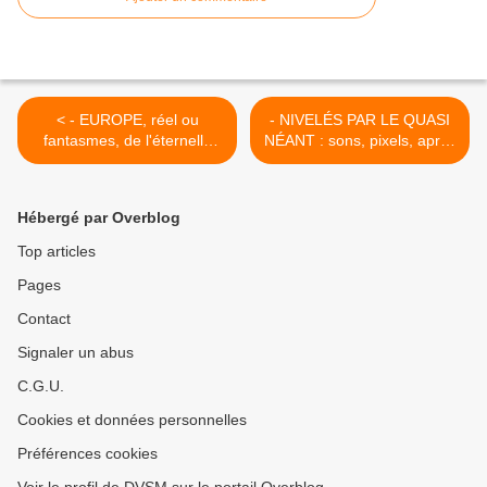
< - EUROPE, réel ou
- NIVELÉS PAR LE QUASI
fantasmes, de l'éternelle
NÉANT : sons, pixels, après
lutte entre union
la spectaculaire course aux
amoureuse et mariage de
extrêmes… >
raison...
Hébergé par Overblog
Top articles
Pages
Contact
Signaler un abus
C.G.U.
Cookies et données personnelles
Préférences cookies