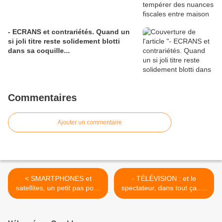
- ECRANS et contrariétés. Quand un
si joli titre reste solidement blotti
dans sa coquille...
Commentaires
Ajouter un commentaire
< SMARTPHONES et
- TÉLÉVISION : et le
satellites, un petit pas pour
spectateur, dans tout ça...?
certains usages, mais
Rien que pour du beurre,
grand vers un futur
Monsieur, du beurre...! >
palpitant...