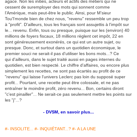
agace. Non les initiés, acteurs et actifs des métiers qui ne
cessent de suremployer des mots qui sonnent comme
l'Amérique, mais peut-être le public. Ainsi, pour M'sieur
Tou'l'monde bien de chez nous, "revenu" ressemble un peu trop
à "profit". D'ailleurs, tous les français sont assujettis à l'impôt sur
le... revenu. Enfin, tous ou presque, puisque sur les (environ) 40
millions de foyers fiscaux, 18 millions règlent cet impôt, 22 en
sont généreusement exonérés, ce qui est un autre sujet, ou
presque. Donc, et surtout dans un quotidien économique, le
premier souci ne serait-il pas d'utiliser les bons mots...? Ce
qui d'ailleurs, dans le sujet traité aussi en pages internes du
quotidien, est bien respecté. Le chiffre d'affaires, ou encore plus
simplement les recettes, ne sont pas écartés au profit de ce
"revenu" qui laisse l'univers Leclerc pas loin du supposé super
profit... Pourtant, une recette peut être colossale, et ne pas
entraîner le moindre profit, zéro revenu... Bon, certains diront
"c'est pinailler"... Ne serait-ce pas seulement mettre les points sur
les "j"...?
- DVSM, en savoir plus...
#- INSOLITE...
#- INQUIÉTANT...?
#- A LA UNE