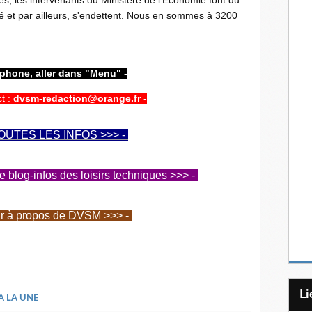
 les intervenants du Ministère de l'Economie font du
é et par ailleurs, s'endettent. Nous en sommes à 3200
tphone, aller dans "Menu" -
ct :
dvsm-redaction@orange.fr
-
OUTES LES INFOS >>> -
 le blog-infos des loisirs techniques >>> -
ir à propos de DVSM >>> -
L
 A LA UNE