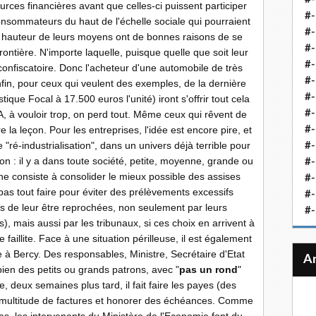
rces financières avant que celles-ci puissent participer
#-
onsommateurs du haut de l'échelle sociale qui pourraient
#-
 la hauteur de leurs moyens ont de bonnes raisons de se
#-
ontière. N'importe laquelle, puisque quelle que soit leur
#-
confiscatoire. Donc l'acheteur d'une automobile de très
#-
nfin, pour ceux qui veulent des exemples, de la dernière
#-
ique Focal à 17.500 euros l'unité) iront s'offrir tout cela
#-
A, à vouloir trop, on perd tout. Même ceux qui rêvent de
la leçon. Pour les entreprises, l'idée est encore pire, et
#-
ré-industrialisation", dans un univers déjà terrible pour
#-
son
.
: il y a dans toute société, petite, moyenne, grande ou
#
he consiste à consolider le mieux possible des assises
#-
 pas tout faire pour éviter des prélèvements excessifs
#-
es de leur être reprochées, non seulement par leurs
#-
), mais aussi par les tribunaux, si ces choix en arrivent à
faillite. Face à une situation périlleuse, il est également
à Bercy. Des responsables, Ministre, Secrétaire d'Etat
ien des petits ou grands patrons, avec "
pas un rond
"
, deux semaines plus tard, il fait faire les payes (des
 multitude de factures et honorer des échéances. Comme