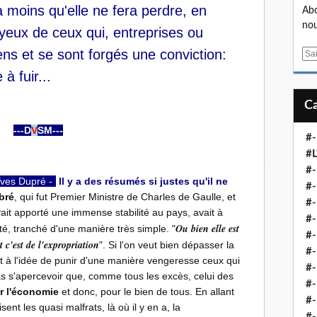
ra moins qu'elle ne fera perdre, en
Abo
nou
 yeux de ceux qui, entreprises ou
ns et se sont forgés une conviction:
E
m
à fuir...
a
i
l
---D
V
SM---
#-
#L
#
Yves Dupré -
-
Il y a des résumés si justes qu'il ne
#-
bré
, qui fut Premier Ministre de Charles de Gaulle, et
#-
it apporté une immense stabilité au pays, avait à
#-
Ou bien elle est
ité, tranché d'une manière très simple. "
#
et c'est de l'expropriation
". Si l'on veut bien dépasser la
#-
t à l'idée de punir d'une manière vengeresse ceux qui
#-
 s'apercevoir que, comme tous les excès, celui des
#-
r l'économie
et donc, pour le bien de tous. En allant
#-
nt les quasi malfrats, là où il y en a, la
#-