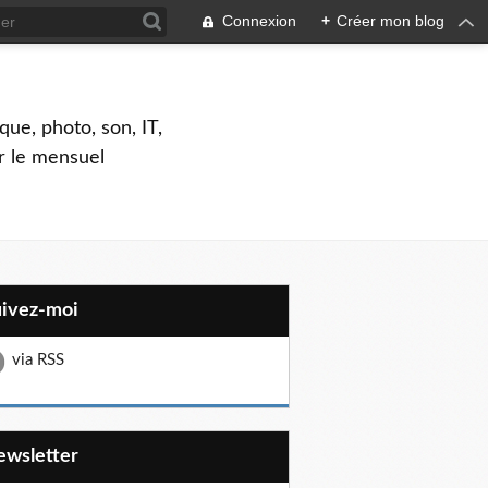
Connexion
+
Créer mon blog
que, photo, son, IT,
ar le mensuel
uivez-moi
via RSS
Newsletter