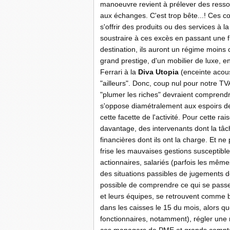
manoeuvre revient à prélever des ressou
aux échanges. C'est trop bête...! Ces c
s'offrir des produits ou des services à
soustraire à ces excès en passant une fr
destination, ils auront un régime moins 
grand prestige, d'un mobilier de luxe, e
Ferrari à la
Diva Utopia
(enceinte acoust
"ailleurs". Donc, coup nul pour notre TV
"plumer les riches" devraient comprendre 
s'oppose diamétralement aux espoirs de "
cette facette de l'activité. Pour cette rai
davantage, des intervenants dont la tâc
financières dont ils ont la charge. Et ne
frise les mauvaises gestions susceptibl
actionnaires, salariés (parfois les mêmes
des situations passibles de jugements de 
possible de comprendre ce qui se passe 
et leurs équipes, se retrouvent comme b
dans les caisses le 15 du mois, alors que
fonctionnaires, notamment), régler une