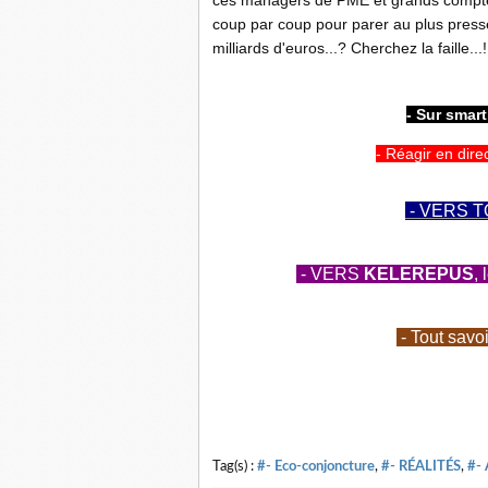
ces managers de PME et grands comptes,
coup par coup pour parer au plus press
milliards d'euros...? Cherchez la faille...!
- Sur smar
- Réagir en dire
- VERS T
- VERS
KELEREPUS
,
- Tout savo
Tag(s) :
#- Eco-conjoncture
,
#- RÉALITÉS
,
#-