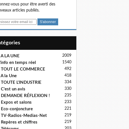
nnez-vous pour être averti des
veaux articles publiés.
Catégories
2009
 A LA UNE
1540
'info en temps réel
492
- TOUT LE COMMERCE
418
 A la Une
334
 TOUTE L'INDUSTRIE
330
 C'est un avis
235
- DEMANDE RÉFLEXION !
233
 Expos et salons
221
 Eco-conjoncture
219
 TV-Radios-Medias-Net
219
 Repères et chiffres
203
 Télécoms