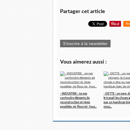
Partager cet article
Re
S'inscrire à la newsletter
Vous aimerez aussi :
- INDUSTRIE : ne pas
- DETTE : un pays, d
confondre éléments de
le travail, les choses 
reconstruction et rêves
pas, un handicap bi
possibles, mi-flous mi- fous...
nous...