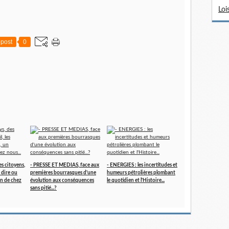
Loi
post
0
es citoyens,
- PRESSE ET MEDIAS, face aux
- ENERGIES : les incertitudes et
à dire ou
premières bourrasques d'une
humeurs pétrolières plombant
en de chez
évolution aux conséquences
le quotidien et l'Histoire...
sans pitié...?