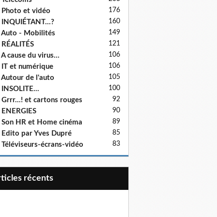
176
 Photo et vidéo
160
 INQUIÉTANT...?
149
 Auto - Mobilités
121
 RÉALITÉS
106
 A cause du virus...
106
 IT et numérique
105
 Autour de l'auto
100
 INSOLITE...
92
 Grrr...! et cartons rouges
90
- ENERGIES
89
 Son HR et Home cinéma
85
 Edito par Yves Dupré
83
 Téléviseurs-écrans-vidéo
articles récents