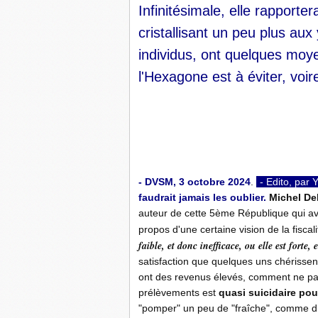
Infinitésimale, elle rapporte
cristallisant un peu plus aux
individus, ont quelques moye
l'Hexagone est à éviter, voire 
-
-
- DVSM, 3 octobre 2024
.
-
- Edito, par 
faudrait jamais les oublier.
Michel De
auteur de cette 5ème République qui ava
propos d'une certaine vision de la fiscal
faible, et donc inefficace, ou elle est forte, 
satisfaction que quelques uns chérissen
ont des revenus élevés, comment ne pas
prélèvements est
quasi suicidaire pou
"pomper" un peu de "fraîche", comme dise