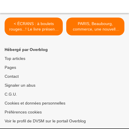
< ÉCRANS : à boulets
PARIS, Beaubourg,
rouges...! Le livre présente
commerce, une nouvelle
pourtant des défauts
mauvaise nouvelle pour
étrangement identiques...!
tout un quartier... >
Hébergé par Overblog
Top articles
Pages
Contact
Signaler un abus
C.G.U.
Cookies et données personnelles
Préférences cookies
Voir le profil de DVSM sur le portail Overblog