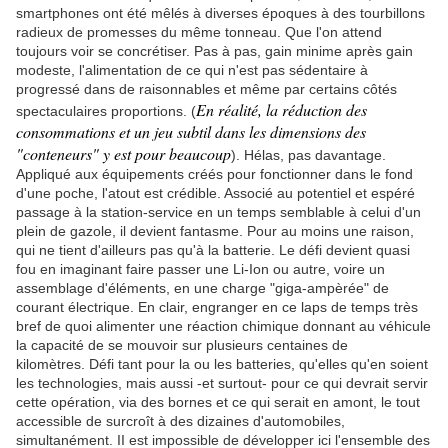
smartphones ont été mêlés à diverses époques à des tourbillons
radieux de promesses du même tonneau. Que l'on attend
toujours voir se concrétiser. Pas à pas, gain minime après gain
modeste, l'alimentation de ce qui n'est pas sédentaire à
progressé dans de raisonnables et même par certains côtés
En réalité, la réduction des
spectaculaires proportions. (
consommations et un jeu subtil dans les dimensions des
"conteneurs" y est pour beaucoup
). Hélas, pas davantage.
Appliqué aux équipements créés pour fonctionner dans le fond
d'une poche, l'atout est crédible. Associé au potentiel et espéré
passage à la station-service en un temps semblable à celui d'un
plein de gazole, il devient fantasme. Pour au moins une raison,
qui ne tient d'ailleurs pas qu'à la batterie. Le défi devient quasi
fou en imaginant faire passer une Li-Ion ou autre, voire un
assemblage d'éléments, en une charge "giga-ampèrée" de
courant électrique. En clair, engranger en ce laps de temps très
bref de quoi alimenter une réaction chimique donnant au véhicule
la capacité de se mouvoir sur plusieurs centaines de
kilomètres. Défi tant pour la ou les batteries, qu'elles qu'en soient
les technologies, mais aussi -et surtout- pour ce qui devrait servir
cette opération, via des bornes et ce qui serait en amont, le tout
accessible de surcroît à des dizaines d'automobiles,
simultanément. II est impossible de développer ici l'ensemble des