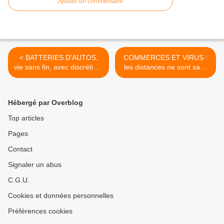
Ajouter un commentaire
< BATTERIES D'AUTOS,
COMMERCES ET VIRUS :
vie sans fin, avec discrétion,
les distances ne sont sans
non sans une "écolo-
doute pas assez bien
élégance".
respectées... >
Hébergé par Overblog
Top articles
Pages
Contact
Signaler un abus
C.G.U.
Cookies et données personnelles
Préférences cookies