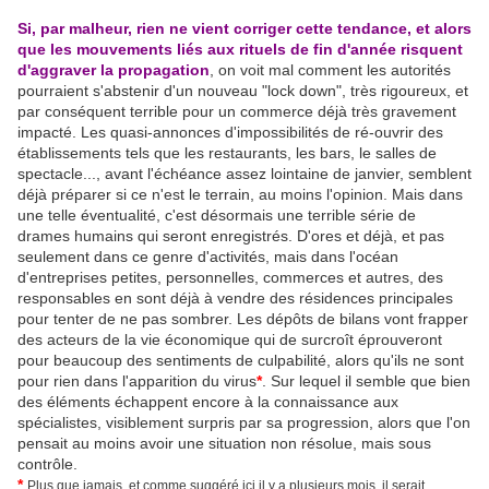
Si, par malheur, rien ne vient corriger cette tendance, et alors
que les mouvements liés aux rituels de fin d'année risquent
d'aggraver la propagation
, on voit mal comment les autorités
pourraient s'abstenir d'un nouveau "lock down", très rigoureux, et
par conséquent terrible pour un commerce déjà très gravement
impacté. Les quasi-annonces d'impossibilités de ré-ouvrir des
établissements tels que les restaurants, les bars, le salles de
spectacle..., avant l'échéance assez lointaine de janvier, semblent
déjà préparer si ce n'est le terrain, au moins l'opinion. Mais dans
une telle éventualité, c'est désormais une terrible série de
drames humains qui seront enregistrés. D'ores et déjà, et pas
seulement dans ce genre d'activités, mais dans l'océan
d'entreprises petites, personnelles, commerces et autres, des
responsables en sont déjà à vendre des résidences principales
pour tenter de ne pas sombrer. Les dépôts de bilans vont frapper
des acteurs de la vie économique qui de surcroît éprouveront
pour beaucoup des sentiments de culpabilité, alors qu'ils ne sont
pour rien dans l'apparition du virus
*
. Sur lequel il semble que bien
des éléments échappent encore à la connaissance aux
spécialistes, visiblement surpris par sa progression, alors que l'on
pensait au moins avoir une situation non résolue, mais sous
contrôle.
*
Plus que jamais, et comme suggéré ici il y a plusieurs mois, il serait