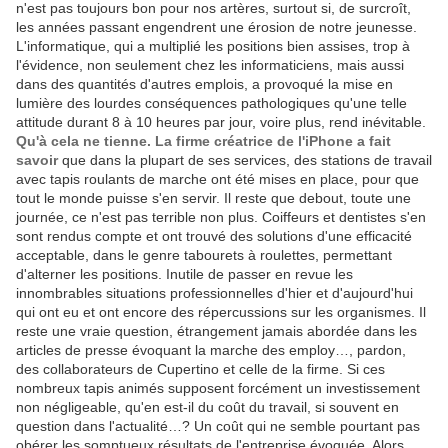
n'est pas toujours bon pour nos artères, surtout si, de surcroît,
les années passant engendrent une érosion de notre jeunesse.
L'informatique, qui a multiplié les positions bien assises, trop à
l'évidence, non seulement chez les informaticiens, mais aussi
dans des quantités d'autres emplois, a provoqué la mise en
lumière des lourdes conséquences pathologiques qu'une telle
attitude durant 8 à 10 heures par jour, voire plus, rend inévitable.
Qu'à cela ne tienne. La firme créatrice de l'iPhone a fait
savoir
que dans la plupart de ses services, des stations de travail
avec tapis roulants de marche ont été mises en place, pour que
tout le monde puisse s'en servir. Il reste que debout, toute une
journée, ce n'est pas terrible non plus. Coiffeurs et dentistes s'en
sont rendus compte et ont trouvé des solutions d'une efficacité
acceptable, dans le genre tabourets à roulettes, permettant
d'alterner les positions. Inutile de passer en revue les
innombrables situations professionnelles d'hier et d'aujourd'hui
qui ont eu et ont encore des répercussions sur les organismes. Il
reste une vraie question, étrangement jamais abordée dans les
articles de presse évoquant la marche des employ…, pardon,
des collaborateurs de Cupertino et celle de la firme. Si ces
nombreux tapis animés supposent forcément un investissement
non négligeable, qu'en est-il du coût du travail, si souvent en
question dans l'actualité…? Un coût qui ne semble pourtant pas
obérer les somptueux résultats de l'entreprise évoquée. Alors,