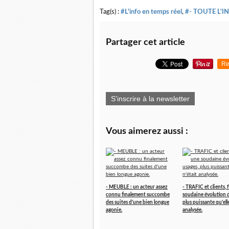
Tag(s) :
#L'info en temps réel
,
#- TOUTE L'I
Partager cet article
Re
S'inscrire à la newsletter
Vous aimerez aussi :
- MEUBLE : un acteur assez
- TRAFIC et clients, 
connu finalement succombe
soudaine évolution d
des suites d'une bien longue
plus puissante qu'elle
agonie.
analysée.