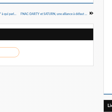
CANAL, avec l'Apple TV, dévoile un "décodeur" à qui parler. Historique...?
FNAC-DARTY et SATURN, une alliance à défaut d'un mariage…
L