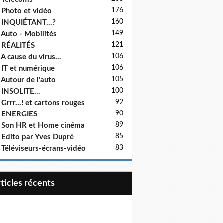
176
 Photo et vidéo
160
 INQUIÉTANT...?
149
 Auto - Mobilités
121
 RÉALITÉS
106
 A cause du virus...
106
 IT et numérique
105
 Autour de l'auto
100
 INSOLITE...
92
 Grrr...! et cartons rouges
90
- ENERGIES
89
 Son HR et Home cinéma
85
 Edito par Yves Dupré
83
 Téléviseurs-écrans-vidéo
articles récents