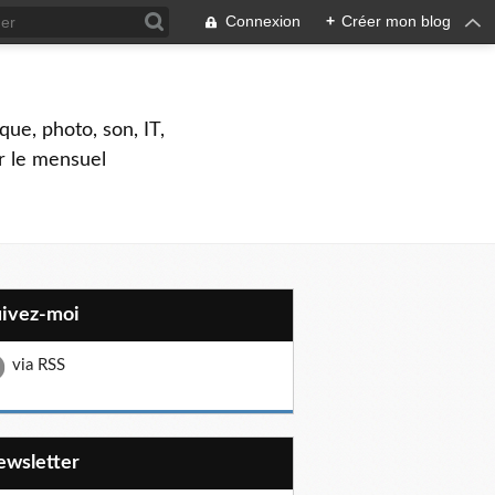
Connexion
+
Créer mon blog
que, photo, son, IT,
ar le mensuel
uivez-moi
via RSS
Newsletter