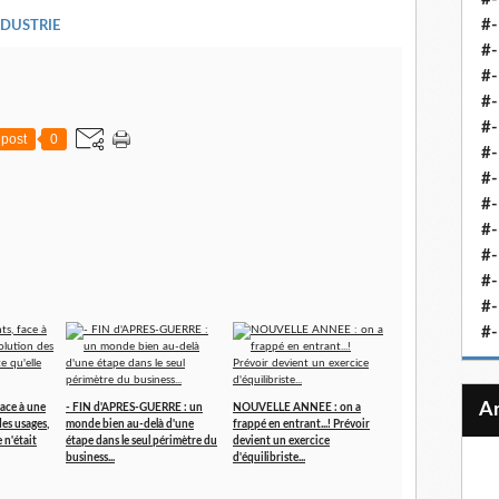
#-
NDUSTRIE
#-
#-
#-
#-
post
0
#-
#-
#-
#-
#
#-
#-
#-
face à une
- FIN d'APRES-GUERRE : un
NOUVELLE ANNEE : on a
es usages,
monde bien au-delà d'une
frappé en entrant...! Prévoir
 n'était
étape dans le seul périmètre du
devient un exercice
business...
d'équilibriste...