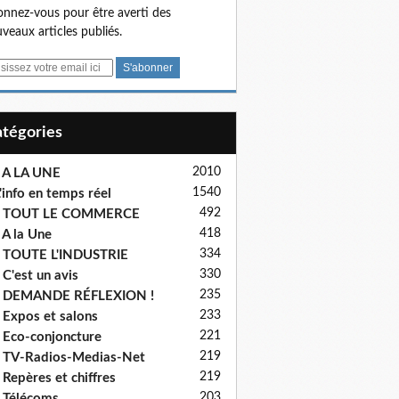
nnez-vous pour être averti des
veaux articles publiés.
Catégories
2010
 A LA UNE
1540
'info en temps réel
492
- TOUT LE COMMERCE
418
 A la Une
334
 TOUTE L'INDUSTRIE
330
 C'est un avis
235
- DEMANDE RÉFLEXION !
233
 Expos et salons
221
 Eco-conjoncture
219
 TV-Radios-Medias-Net
219
 Repères et chiffres
203
 Télécoms