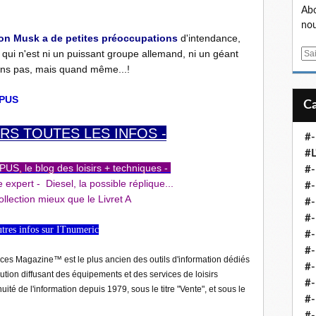
Abo
nou
on Musk a de petites préoccupations
d'intendance,
t qui n'est ni un puissant groupe allemand, ni un géant
E
ons pas, mais quand même...!
m
a
i
EPUS
l
RS TOUTES LES INFOS -
#-
#L
S, le blog des loisirs + techniques -
#
expert - Diesel, la possible réplique...
#-
ollection mieux que le Livret A
#-
#-
utres infos sur ITnumeric
#
#-
ces Magazine™ est le plus ancien des outils d'information dédiés
#-
ution diffusant des équipements et des services de loisirs
#-
uité de l'information depuis 1979, sous le titre "Vente", et sous le
#-
#-