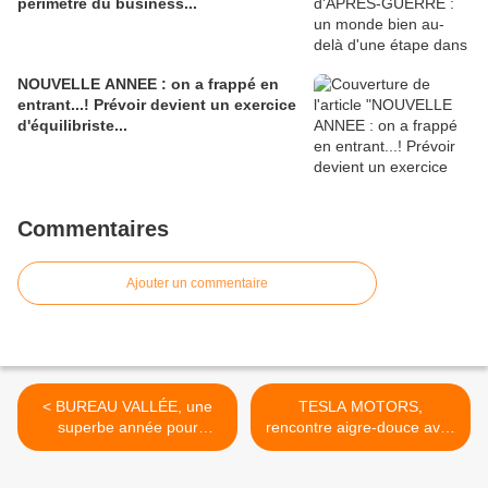
périmètre du business...
NOUVELLE ANNEE : on a frappé en
entrant...! Prévoir devient un exercice
d'équilibriste...
Commentaires
Ajouter un commentaire
< BUREAU VALLÉE, une
TESLA MOTORS,
superbe année pour
rencontre aigre-douce avec
l'enseigne bureautique…
un vieil ami, sur sa route...!
>