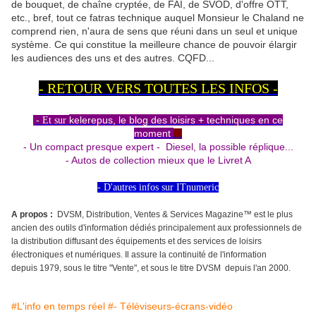
de bouquet, de chaîne cryptée, de FAI, de SVOD, d'offre OTT,
etc., bref, tout ce fatras technique auquel Monsieur le Chaland ne
comprend rien, n'aura de sens que réuni dans un seul et unique
système. Ce qui constitue la meilleure chance de pouvoir élargir
les audiences des uns et des autres. CQFD...
- RETOUR VERS TOUTES LES INFOS -
kelerepus, le blog des loisirs + techniques en ce
- Et sur
moment
...
- Un compact presque expert - Diesel, la possible réplique...
- Autos de collection mieux que le Livret A
- D'autres infos sur ITnumeric
A propos :
DVSM, Distribution, Ventes & Services Magazine™ est le plus
ancien des outils d'information dédiés principalement aux professionnels de
la distribution diffusant des équipements et des services de loisirs
électroniques et numériques. Il assure la continuité de l'information
depuis 1979, sous le titre "Vente", et sous le titre DVSM depuis l'an 2000.
#L'info en temps réel
#- Téléviseurs-écrans-vidéo