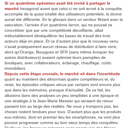
Si un quatrième opérateur avait été invité à partager le
marché
hexagonal avant que celui-ci ne soit arrivé à la conquête
accomplie de la quasi totalité des utilisateurs potentiels, la donne
aurait été différente. En le glissant dans un secteur flirtant avec la
saturation, l'arrivée d'un quatrième larron, qui ne pouvait se
concrétiser que par une compétitivité décoiffante, allait
inéluctablement déséquilibrer les bases de travail des trois
acteurs déjà en place. Et ce d'autant plus que le nouveau venu
n'avait pratiquement aucun réseau de distribution à faire vivre,
alors qu'Orange, Bouygues et SFR (sans même évoquer les
autres distributeurs) avaient optimisé leurs panoplies de
boutiques, avec collaborateurs, éclairage, chauffage, coûts
immobiliers.
Depuis cette étape cruciale, le marché vit dans l'incertitude
quant au maintient des désormais quatre compétiteurs et, du
reste, les épisodes critiques vécus par certains sont encore plus
que dans les mémoires, presque d'actualité. De ce fait, les
allusions dans des analyses un peu simplistes à une époque et
une stratégie à la Jean-Marie Messier qui seraient de retour
passent loin au large des réalités. Ne nous y trompons pas, les
choses restent tendues pour tous. D'autant plus que les produits
eux-mêmes, dont en premier lieu les smartphones, ne vont plus
pouvoir progresser comme au bon vieux temps des conquêtes.