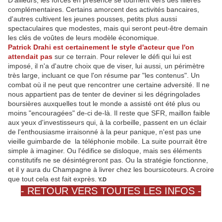
D'ailleurs, les forces en présence se tournent vers des filières
complémentaires. Certains amorcent des activités bancaires,
d'autres cultivent les jeunes pousses, petits plus aussi
spectaculaires que modestes, mais qui seront peut-être demain
les clés de voûtes de leurs modèle économique.
Patrick Drahi est certainement le style d'acteur que l'on
attendait pas
sur ce terrain. Pour relever le défi qui lui est
imposé, il n'a d'autre choix que de viser, lui aussi, un périmètre
très large, incluant ce que l'on résume par "les contenus". Un
combat où il ne peut que rencontrer une certaine adversité. Il ne
nous appartient pas de tenter de deviner si les dégringolades
boursières auxquelles tout le monde a assisté ont été plus ou
moins "encouragées" de-ci de-là. Il reste que SFR, maillon faible
aux yeux d'investisseurs qui, à la corbeille, passent en un éclair
de l'enthousiasme irraisonné à la peur panique, n'est pas une
vieille guimbarde de la téléphonie mobile. La suite pourrait être
simple à imaginer. Ou l'édifice se disloque, mais ses éléments
constitutifs ne se désintégreront pas. Ou la stratégie fonctionne,
et il y aura du Champagne à livrer chez les boursicoteurs. A croire
que tout cela est fait exprès.
Y.D
- RETOUR VERS TOUTES LES INFOS -