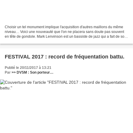
Choisir un tel monument implique l'acquisition d'autres maillons du même
niveau… Voici une nouveauté que l'on ne placera sans doute pas souvent
en tête de gondole. Mark Lenvinson est un bassiste de jazz qui a fait de son
nom une marque de matériel hi-fi...
FESTIVAL 2017 : record de fréquentation battu.
Publié le 20/11/2017 à 13:21
Par
>> DVSM : Son porteur…