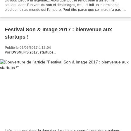
Du look jusqu'à la légende... Alors que tout se renouvelle à un rythme
soutenu dans l'univers du son et des images, celui-ci fait un interminable
pied de nez au monde qui l'entoure. Peut-être parce que ce micro n'a pas le
look d'un… micro, mais son look...
Festival Son & Image 2017 : bienvenue aux
startups !
Publié le 01/06/2017 à 12:04
Par
DVSM, FIS 2017, startups...
Il n'y a pas que dans le domaine des objets connectés que des créateurs