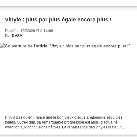
nombreux audiophiles et mélomanes , en dépit...
Vinyle : plus par plus égale encore plus !
Publié le 13/03/2017 à 14:09
Par
DVSM
Il n'y a pas qu'en France que le bon vieux disque analogique séduit les
foules. Outre-Rhin, sa remarquable progression est aussi d'actualité.
Attention aux conclusions hâtives. La renaissance des vinyles reste un
phénomène marginal comparé au marché global...