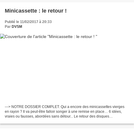
Minicassette : le retour !
Publié le 11/02/2017 à 20:33
Par
DVSM
---> NOTRE DOSSIER COMPLET. Qui a encore des minicassettes vierges
en rayon ? Il va peut-être falloir songer à une remise en place… 6 idées,
vraies ou fausses, abordées sans détour... Le retour des disques
analogiques, les fameux vinyles, est désormais...