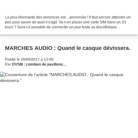
La plus étonnante des annonces est... annoncée ! Il faut encore attendre un
peu pour savoir de quoi il s'agit. Va-t-on placer une carte SIM dans un 33
tours ? Sera-t-il possible de connecter un jour toute sa discothèque
analogique ? Autant de questions...
MARCHES AUDIO : Quand le casque dévissera.
Publié le 20/09/2017 à 13:00
Par
DVSM : combien de pavillons…