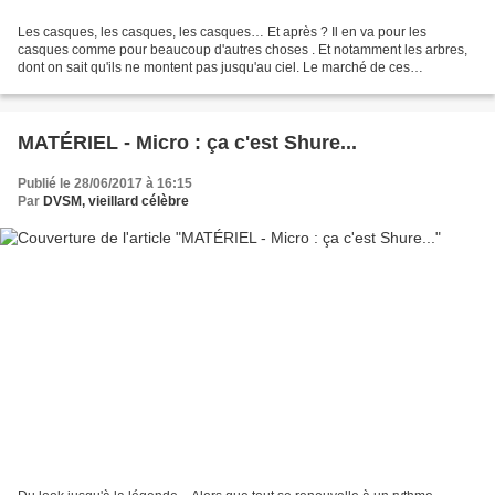
Les casques, les casques, les casques… Et après ? Il en va pour les
casques comme pour beaucoup d'autres choses . Et notamment les arbres,
dont on sait qu'ils ne montent pas jusqu'au ciel. Le marché de ces
accessoires auriculaires n'a cessé de se développer...
MATÉRIEL - Micro : ça c'est Shure...
Publié le 28/06/2017 à 16:15
Par
DVSM, vieillard célèbre