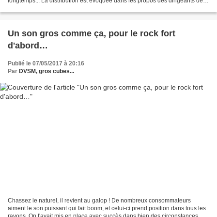
longtemps... La distribution est évoquée dans les propos des dirigeants de la
SPAT, société organisatrice du Festival...
Un son gros comme ça, pour le rock fort
d'abord…
Publié le 07/05/2017 à 20:16
Par
DVSM, gros cubes...
Chassez le naturel, il revient au galop ! De nombreux consommateurs
aiment le son puissant qui fait boom, et celui-ci prend position dans tous les
rayons. On l'avait mis en place avec succès dans bien des circonstances.