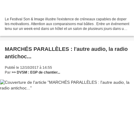
Le Festival Son & Image illustre l'existence de créneaux capables de doper
les motivations. Attention aux comparaisons mal bâties . Entre un événement
tenu sur un week-end dans un hôtel et un salon de plusieurs jours dans un
vaste parc d'expositions,...
MARCHÉS PARALLÈLES : l'autre audio, la radio
antichoc...
Publié le 12/10/2017 à 14:55
Par
>> DVSM : EGP de chantier...