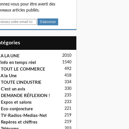
nnez-vous pour être averti des
veaux articles publiés.
Catégories
2010
 A LA UNE
1540
'info en temps réel
492
- TOUT LE COMMERCE
418
 A la Une
334
 TOUTE L'INDUSTRIE
330
 C'est un avis
235
- DEMANDE RÉFLEXION !
233
 Expos et salons
221
 Eco-conjoncture
219
 TV-Radios-Medias-Net
219
 Repères et chiffres
203
 Télécoms