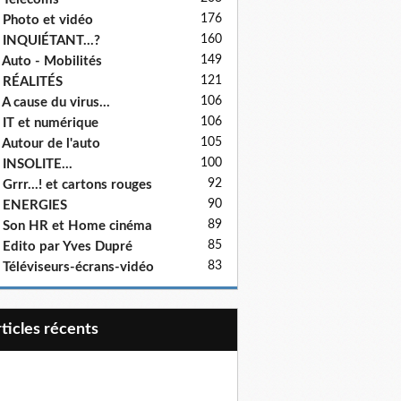
176
 Photo et vidéo
160
 INQUIÉTANT...?
149
 Auto - Mobilités
121
 RÉALITÉS
106
 A cause du virus...
106
 IT et numérique
105
 Autour de l'auto
100
 INSOLITE...
92
 Grrr...! et cartons rouges
90
- ENERGIES
89
 Son HR et Home cinéma
85
 Edito par Yves Dupré
83
 Téléviseurs-écrans-vidéo
articles récents