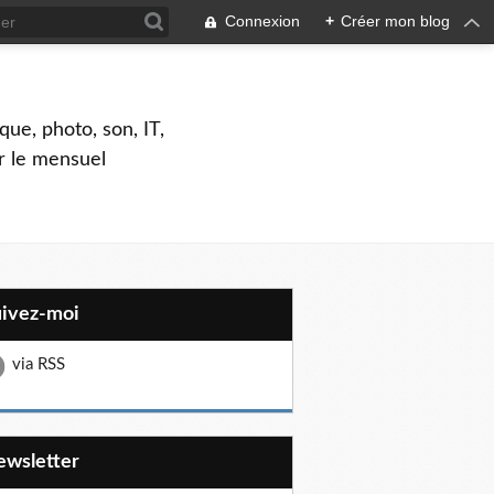
Connexion
+
Créer mon blog
que, photo, son, IT,
ar le mensuel
uivez-moi
via RSS
Newsletter