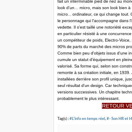
fait un interminable pied de nez au mond
look d'un… micro, mais son look bien à lu
micro... ordinateur, ce qui change tout.
le personnage qui l'accompagne dans l'i
vedette. Il s'est taillé une notoriété ex
en particulier résisté à une concurren
un compétiteur de poids, Electro-Voice, 
90% de parts du marché des micros pr
Comme bien peu d'objets issus d'une ind
cumule un statut d'équipement en pleine 
valorisé. Sa forme qui, selon son constr
remonte à sa création initiale, en 1939. 
installées derrière son profil unique, ju
seul résultat d'un design. Car technique
versions successives. Un chapitre techn
probablement le plus intéressant.
RETOUR VE
Tag(s) :
#L'info en temps réel
,
#- Son HR et 