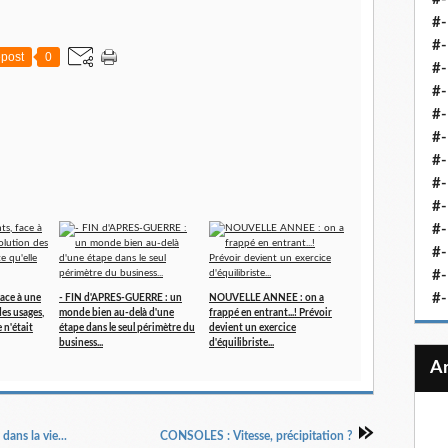
#-
#-
post
0
#-
#-
#-
#-
#-
#-
#-
#
#-
#-
#-
face à une
- FIN d'APRES-GUERRE : un
NOUVELLE ANNEE : on a
es usages,
monde bien au-delà d'une
frappé en entrant...! Prévoir
 n'était
étape dans le seul périmètre du
devient un exercice
business...
d'équilibriste...
dans la vie...
CONSOLES : Vitesse, précipitation ?