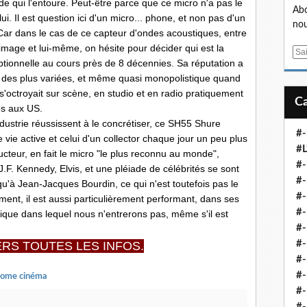
e qui l'entoure. Peut-être parce que ce micro n'a pas le
Abo
i. Il est question ici d'un micro... phone, et non pas d'un
nou
 Car dans le cas de ce capteur d'ondes acoustiques, entre
mage et lui-même, on hésite pour décider qui est la
E
ceptionnelle au cours près de 8 décennies. Sa réputation a
m
ce des plus variées, et même quasi monopolistique quand
a
s'octroyait sur scène, en studio et en radio pratiquement
i
os aux US.
l
ustrie réussissent à le concrétiser, ce SH55 Shure
#-
vie active et celui d'un collector chaque jour un peu plus
#L
ucteur, en fait le micro "le plus reconnu au monde",
#
J.F. Kennedy, Elvis, et une pléiade de célébrités se sont
#-
squ'à Jean-Jacques Bourdin, ce qui n'est toutefois pas le
#-
ment, il est aussi particulièrement performant, dans ses
#-
ique dans lequel nous n'entrerons pas, même s'il est
#
#-
RS TOUTES LES INFOS.
#-
#-
Home cinéma
#-
#-