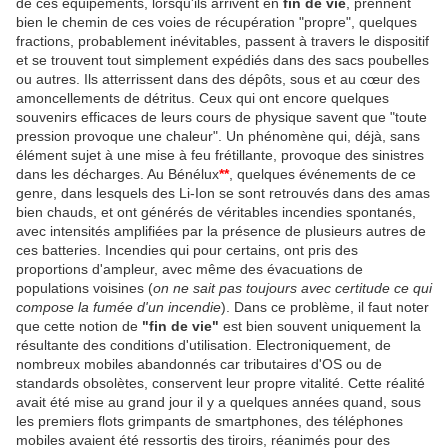
de ces équipements, lorsqu'ils arrivent en
fin de vie
, prennent
bien le chemin de ces voies de récupération "propre", quelques
fractions, probablement inévitables, passent à travers le dispositif
et se trouvent tout simplement expédiés dans des sacs poubelles
ou autres. Ils atterrissent dans des dépôts, sous et au cœur des
amoncellements de détritus. Ceux qui ont encore quelques
souvenirs efficaces de leurs cours de physique savent que "toute
pression provoque une chaleur". Un phénomène qui, déjà, sans
élément sujet à une mise à feu frétillante, provoque des sinistres
dans les décharges. Au Bénélux
**
, quelques événements de ce
genre, dans lesquels des Li-Ion se sont retrouvés dans des amas
bien chauds, et ont générés de véritables incendies spontanés,
avec intensités amplifiées par la présence de plusieurs autres de
ces batteries. Incendies qui pour certains, ont pris des
proportions d'ampleur, avec même des évacuations de
populations voisines (
on ne sait pas toujours avec certitude ce qui
compose la fumée d'un incendie
). Dans ce problème, il faut noter
que cette notion de
"fin de vie"
est bien souvent uniquement la
résultante des conditions d'utilisation. Electroniquement, de
nombreux mobiles abandonnés car tributaires d'OS ou de
standards obsolètes, conservent leur propre vitalité. Cette réalité
avait été mise au grand jour il y a quelques années quand, sous
les premiers flots grimpants de smartphones, des téléphones
mobiles avaient été ressortis des tiroirs, réanimés pour des