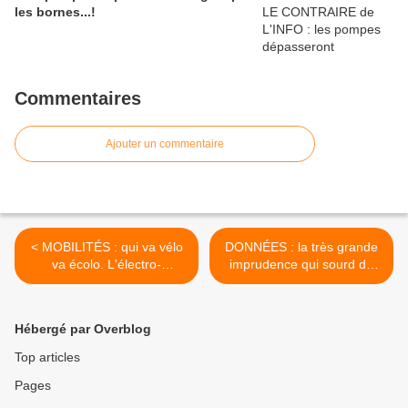
les bornes...!
Commentaires
Ajouter un commentaire
< MOBILITÉS : qui va vélo
DONNÉES : la très grande
va écolo. L'électro-
imprudence qui sourd du
bicyclette politiquement
"tout dans le même cyber
détournée de sa vraie
panier". Si jamais...! >
vocation.
Hébergé par Overblog
Top articles
Pages