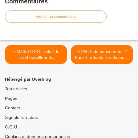
Commentaires
Ajouter un commentaire
< MOBILITÉS : vélos, le
HONTE de consommer-?
cruel dérailleur du
Faut-il redouter un désastre
vocabulaire fait perdre de
dans des tendances
vue des réalités
hostiles à la conso...? >
essentielles...
Hébergé par Overblog
Top articles
Pages
Contact
Signaler un abus
C.G.U.
Cookies et données personnelles