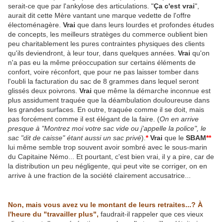
serait-ce que par l'ankylose des articulations. "
Ça c'est vrai
",
aurait dit cette Mère vantant une marque vedette de l'offre
électoménagère.
Vrai
que dans leurs lourdes et profondes études
de concepts, les meilleurs stratèges du commerce oublient bien
peu charitablement les pures contraintes physiques des clients
qu'ils deviendront, à leur tour, dans quelques années.
Vrai
qu'on
n'a pas eu la même préoccupation sur certains éléments de
confort, voire réconfort, que pour ne pas laisser tomber dans
l'oubli la facturation du sac de 8 grammes dans lequel seront
glissés deux poivrons.
Vrai
que même la démarche inconnue est
plus assidument traquée que la déambulation douloureuse dans
les grandes surfaces. En outre, traquée comme il se doit, mais
pas forcément comme il est élégant de la faire. (
On en arrive
presque à "Montrez moi votre sac vide ou j'appelle la police", le
sac "dit de caisse" étant aussi un sac privé
).
*
Vrai
que le
SBAM
**
lui même semble trop souvent avoir sombré avec le sous-marin
du Capitaine Némo... Et pourtant, c'est bien vrai, il y a pire, car de
la distribution un peu négligente, qui peut vite se corriger, on en
arrive à une fraction de la société clairement accusatrice...
Non, mais vous avez vu le montant de leurs retraites...? À
l'heure du "travailler plus",
faudrait-il rappeler que ces vieux