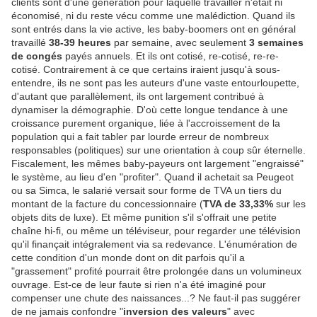
clients sont d'une génération pour laquelle travailler n'était ni
économisé, ni du reste vécu comme une malédiction. Quand ils
sont entrés dans la vie active, les baby-boomers ont en général
travaillé
38-39 heures
par semaine, avec seulement
3 semaines
de congés
payés annuels. Et ils ont cotisé, re-cotisé, re-re-
cotisé. Contrairement à ce que certains iraient jusqu'à sous-
entendre, ils ne sont pas les auteurs d'une vaste entourloupette,
d'autant que parallèlement, ils ont largement contribué à
dynamiser la démographie. D'où cette longue tendance à une
croissance purement organique, liée à l'accroissement de la
population qui a fait tabler par lourde erreur de nombreux
responsables (politiques) sur une orientation à coup sûr éternelle.
Fiscalement, les mêmes baby-payeurs ont largement "engraissé"
le système, au lieu d'en "profiter". Quand il achetait sa Peugeot
ou sa Simca, le salarié versait sour forme de TVA un tiers du
montant de la facture du concessionnaire (
TVA de 33,33%
sur les
objets dits de luxe). Et même punition s'il s'offrait une petite
chaîne hi-fi, ou même un téléviseur, pour regarder une télévision
qu'il finançait intégralement via sa redevance. L'énumération de
cette condition d'un monde dont on dit parfois qu'il a
"grassement" profité pourrait être prolongée dans un volumineux
ouvrage. Est-ce de leur faute si rien n'a été imaginé pour
compenser une chute des naissances...? Ne faut-il pas suggérer
de ne jamais confondre "
inversion des valeurs
" avec