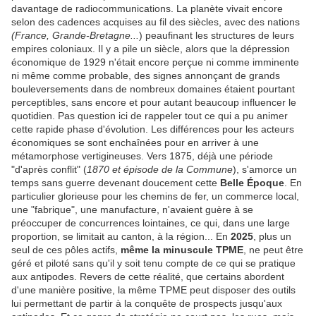
davantage de radiocommunications. La planète vivait encore
selon des cadences acquises au fil des siècles, avec des nations
(France, Grande-Bretagne...
) peaufinant les structures de leurs
empires coloniaux. Il y a pile un siècle, alors que la dépression
économique de 1929 n'était encore perçue ni comme imminente
ni même comme probable, des signes annonçant de grands
bouleversements dans de nombreux domaines étaient pourtant
perceptibles, sans encore et pour autant beaucoup influencer le
quotidien. Pas question ici de rappeler tout ce qui a pu animer
cette rapide phase d'évolution. Les différences pour les acteurs
économiques se sont enchaînées pour en arriver à une
métamorphose vertigineuses. Vers 1875, déjà une période
"d'après conflit" (
1870 et épisode de la Commune
), s'amorce un
temps sans guerre devenant doucement cette
Belle Époque
. En
particulier glorieuse pour les chemins de fer, un commerce local,
une "fabrique", une manufacture, n'avaient guère à se
préoccuper de concurrences lointaines, ce qui, dans une large
proportion, se limitait au canton, à la région... En
2025
, plus un
seul de ces pôles actifs,
même la minuscule TPME
, ne peut être
géré et piloté sans qu'il y soit tenu compte de ce qui se pratique
aux antipodes. Revers de cette réalité, que certains abordent
d'une manière positive, la même TPME peut disposer des outils
lui permettant de partir à la conquête de prospects jusqu'aux