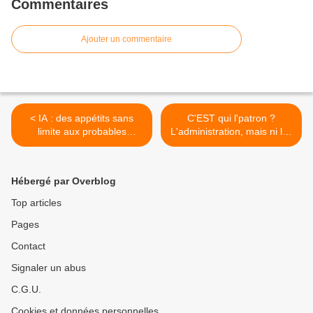
Commentaires
Ajouter un commentaire
< IA : des appétits sans
C'EST qui l'patron ?
limite aux probables
L'administration, mais ni les
indigestions, sanction
élus, ni les électeurs. Pile
habituelle de toute
dans le panneau...! >
gourmandise...!
Hébergé par Overblog
Top articles
Pages
Contact
Signaler un abus
C.G.U.
Cookies et données personnelles