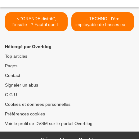
< "GRANDE distrib",
- TECHNO : l'ère
l'insulte...? Faut-il que le
impitoyable de basses eaux
public sache mieux
dans l'innovation plombe le
comment tourne le
moral et les économies. >
commerce...?
Hébergé par Overblog
Top articles
Pages
Contact
Signaler un abus
C.G.U.
Cookies et données personnelles
Préférences cookies
Voir le profil de DVSM sur le portail Overblog