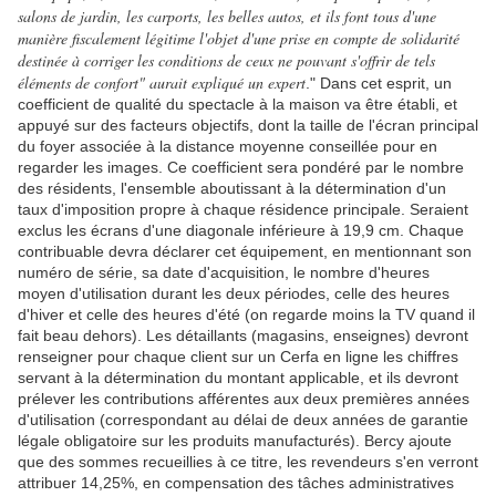
salons de jardin, les carports, les belles autos, et ils font tous d'une
manière fiscalement légitime l'objet d'une prise en compte de solidarité
destinée à corriger les conditions de ceux ne pouvant s'offrir de tels
éléments de confort" aurait expliqué un expert
." Dans cet esprit, un
coefficient de qualité du spectacle à la maison va être établi, et
appuyé sur des facteurs objectifs, dont la taille de l'écran principal
du foyer associée à la distance moyenne conseillée pour en
regarder les images. Ce coefficient sera pondéré par le nombre
des résidents, l'ensemble aboutissant à la détermination d'un
taux d'imposition propre à chaque résidence principale. Seraient
exclus les écrans d'une diagonale inférieure à 19,9
.
cm. Chaque
contribuable devra déclarer cet équipement, en mentionnant son
numéro de série, sa date d'acquisition, le nombre d'heures
moyen d'utilisation durant les deux périodes, celle des heures
d'hiver et celle des heures d'été (on regarde moins la TV quand il
fait beau dehors). Les détaillants (magasins, enseignes) devront
renseigner pour chaque client sur un Cerfa en ligne les chiffres
servant à la détermination du montant applicable, et ils devront
prélever les contributions afférentes aux deux premières années
d'utilisation (correspondant au délai de deux années de garantie
légale obligatoire sur les produits manufacturés). Bercy ajoute
que des sommes recueillies à ce titre, les revendeurs s'en verront
attribuer 14,25%, en compensation des tâches administratives