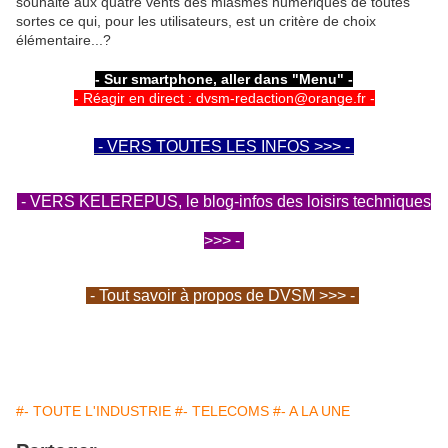
souhaité aux quatre vents des miasmes numériques de toutes
sortes ce qui, pour les utilisateurs, est un critère de choix
élémentaire...?
- Sur smartphone, aller dans "Menu" -
- Réagir en direct : dvsm-redaction@orange.fr -
- VERS TOUTES LES INFOS >>> -
- VERS KELEREPUS, le blog-infos des loisirs techniques
>>> -
- Tout savoir à propos de DVSM >>> -
#- TOUTE L'INDUSTRIE
#- TELECOMS
#- A LA UNE