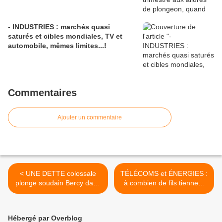
- INDUSTRIES : marchés quasi
saturés et cibles mondiales, TV et
automobile, mêmes limites...!
Commentaires
Ajouter un commentaire
< UNE DETTE colossale
TÉLÉCOMS et ÉNERGIES :
plonge soudain Bercy dans
à combien de fils tiennent
une sombre atmosphère.
pour le pays les années à
Aïe...! Bercy sombre...
venir...? >
Hébergé par Overblog