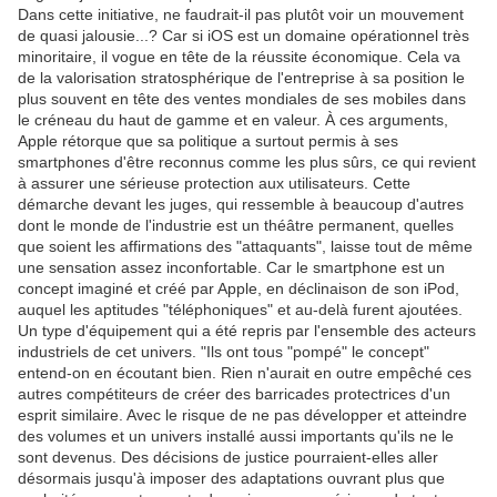
Dans cette initiative, ne faudrait-il pas plutôt voir un mouvement
de quasi jalousie...? Car si iOS est un domaine opérationnel très
minoritaire, il vogue en tête de la réussite économique. Cela va
de la valorisation stratosphérique de l'entreprise à sa position le
plus souvent en tête des ventes mondiales de ses mobiles dans
le créneau du haut de gamme et en valeur. À ces arguments,
Apple rétorque que sa politique a surtout permis à ses
smartphones d'être reconnus comme les plus sûrs, ce qui revient
à assurer une sérieuse protection aux utilisateurs. Cette
démarche devant les juges, qui ressemble à beaucoup d'autres
dont le monde de l'industrie est un théâtre permanent, quelles
que soient les affirmations des "attaquants", laisse tout de même
une sensation assez inconfortable. Car le smartphone est un
concept imaginé et créé par Apple, en déclinaison de son iPod,
auquel les aptitudes "téléphoniques" et au-delà furent ajoutées.
Un type d'équipement qui a été repris par l'ensemble des acteurs
industriels de cet univers. "Ils ont tous "pompé" le concept"
entend-on en écoutant bien. Rien n'aurait en outre empêché ces
autres compétiteurs de créer des barricades protectrices d'un
esprit similaire. Avec le risque de ne pas développer et atteindre
des volumes et un univers installé aussi importants qu'ils ne le
sont devenus. Des décisions de justice pourraient-elles aller
désormais jusqu'à imposer des adaptations ouvrant plus que