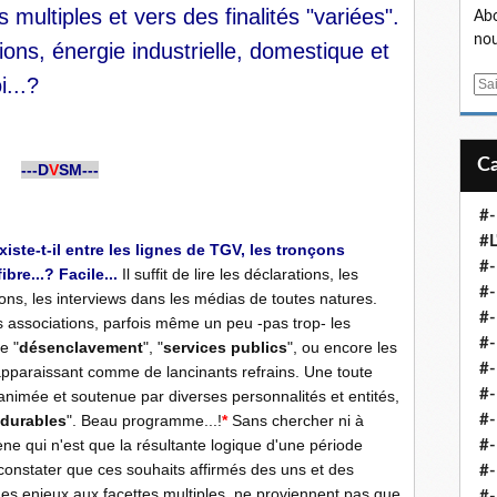
multiples et vers des finalités "variées".
Abo
nou
ons, énergie industrielle, domestique et
i...?
E
m
a
i
---D
V
SM---
l
#-
#L
iste-t-il entre les lignes de TGV, les tronçons
#
bre...? Facile...
Il suffit de lire les déclarations, les
#-
tions, les interviews dans les médias de toutes natures.
#-
es associations, parfois même un peu -pas trop- les
#-
e "
désenclavement
", "
services publics
", ou encore les
#
apparaissant comme de lancinants refrains. Une toute
#-
animée et soutenue par diverses personnalités et entités,
t durables
". Beau programme...!
*
Sans chercher ni à
#-
 qui n'est que la résultante logique d'une période
#-
 constater que ces souhaits affirmés des uns et des
#-
 des enjeux aux facettes multiples, ne proviennent pas que
#-