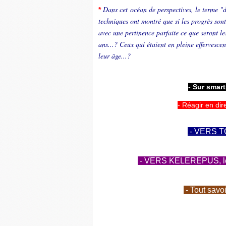
Dans cet océan de perspectives, le terme "
*
techniques ont montré que si les progrès sont
avec une pertinence parfaite ce que seront l
ans...? Ceux qui étaient en pleine effervescen
leur âge...?
- Sur smar
- Réagir en dir
- VERS T
- VERS KELEREPUS, le b
- Tout savo