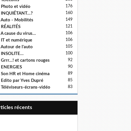
176
 Photo et vidéo
160
 INQUIÉTANT...?
149
 Auto - Mobilités
121
 RÉALITÉS
106
 A cause du virus...
106
 IT et numérique
105
 Autour de l'auto
100
 INSOLITE...
92
 Grrr...! et cartons rouges
90
- ENERGIES
89
 Son HR et Home cinéma
85
 Edito par Yves Dupré
83
 Téléviseurs-écrans-vidéo
articles récents