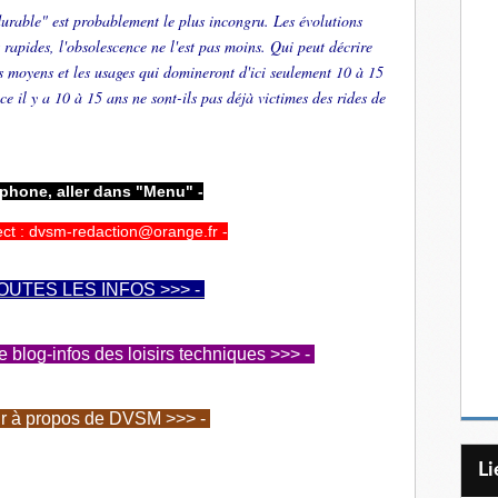
durable" est probablement le plus incongru. Les évolutions
 rapides, l'obsolescence ne l'est pas moins. Qui peut décrire
es moyens et les usages qui domineront d'ici seulement 10 à 15
ce il y a 10 à 15 ans ne sont-ils pas déjà victimes des rides de
tphone, aller dans "Menu" -
ect : dvsm-redaction@orange.fr -
OUTES LES INFOS >>> -
log-infos des loisirs techniques >>> -
ir à propos de DVSM >>> -
L