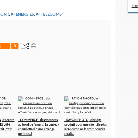
Loi
ON !
,
#- ENERGIES
,
#- TELECOMS
post
0
 d'accord,
- COMMERCE : des vacances
- RAYON PHOTO, le bridge,
. Et côté
au bord de l'amer...! Le curieux
produit pour une clientèle plus
ait, c'est
chaud effroi d'une étrange
large qu'on ne le croit. Sony l'a
période...?
refait...