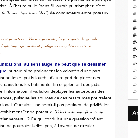
n. À l'heure ou le "sans fil" aurait pu triompher, c'est
#-
a failli oser "inextri-câbles"
) de conducteurs entre poteaux
#-
#-
#-
#-
 ou projetées à l'heure présente, la proximité de grandes
#-
plantations qui peuvent préfigurer ce qu'un recours à
#-
r.
#-
#-
unications, au sens large, ne peut que se dessiner
que
, surtout si se prolongent les volontés d'une part
#
onnettes et poids lourds, d'autre part de placer des
#-
s, dans tous les bâtiments. En supplément des jadis
#-
'information, il va falloir déployer les autoroutes des
#-
tances, puisque les sources de ces ressources pourraient
ational. Question
.
: ne serait-il pas pertinent de privilégier
l'électricité sans fil reste un
uctablement "entre poteaux" (
tziennement...? Ce qui conduit à une question frôlant
on ne pourraient-elles pas, à l'avenir, ne circuler