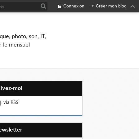
Connexion
+
Créer mon blog
que, photo, son, IT,
ar le mensuel
uivez-moi
via RSS
Newsletter