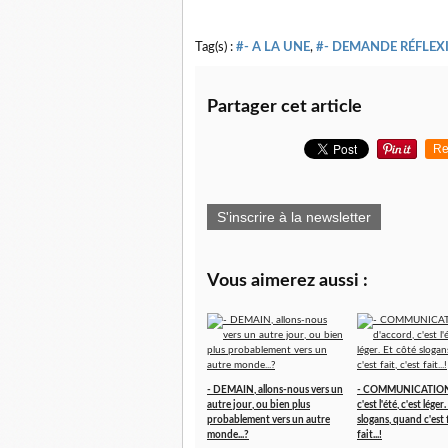
Tag(s) :
#- A LA UNE
,
#- DEMANDE RÉFLEXI
Partager cet article
Re
S'inscrire à la newsletter
Vous aimerez aussi :
- DEMAIN, allons-nous vers un
- COMMUNICATION,
autre jour, ou bien plus
c'est l'été, c'est léger
probablement vers un autre
slogans, quand c'est f
monde...?
fait...!