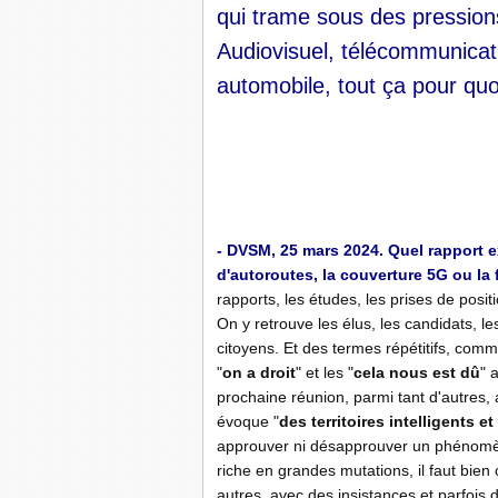
qui trame sous des pressions 
Audiovisuel, télécommunicati
automobile, tout ça pour quo
-
-
- DVSM, 25 mars 2024. Quel rapport ex
d'autoroutes, la couverture 5G ou la fi
rapports, les études, les prises de posi
On y retrouve les élus, les candidats, l
citoyens. Et des termes répétitifs, comm
"
on a droit
" et les "
cela nous est dû
" 
prochaine réunion, parmi tant d'autres, 
évoque "
des territoires intelligents e
approuver ni désapprouver un phénomène
riche en grandes mutations, il faut bien
autres, avec des insistances et parfois