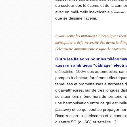
du secteur des télécoms et de la connexio
(l'auteur 
avec un méli-mélo inextricable
que se dessine l'avenir.
Avant même les mutations énergétiques vécues
métropoles a déjà nécessité des densités d'im
l'électricité omniprésente risque de provoque
Outre les liaisons pour les télécomm
aussi un ambitieux "câblage" électri
d'électrifier 100% des automobiles, cami
pompes à chaleur, forcément électrique
fameuses et prometteuses autoroutes de l
gigawattheures, sur de très longues dis
se situer loin, même hors du territoire n
une harmonisation entre ce qui est inél
fantasme
) et ce qui peut se propager her
l'incorrection
.
: les télécoms et la connexi
qu'entre 5G (ou 6G) et satellite...?