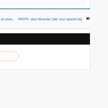
APPLE : objet d'une attaque juridique musclée, et commentaires bien souvent fort accusateurs...
PHOTO : deux décennies "pile" nous séparent déjà d'un bouleversement sans retour...