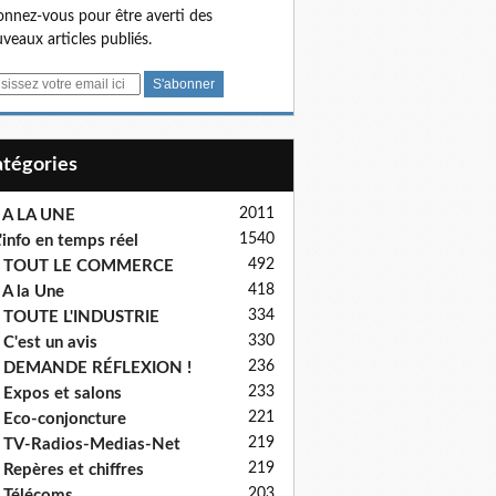
nnez-vous pour être averti des
veaux articles publiés.
Catégories
2011
 A LA UNE
1540
'info en temps réel
492
- TOUT LE COMMERCE
418
 A la Une
334
 TOUTE L'INDUSTRIE
330
 C'est un avis
236
- DEMANDE RÉFLEXION !
233
 Expos et salons
221
 Eco-conjoncture
219
 TV-Radios-Medias-Net
219
 Repères et chiffres
203
 Télécoms