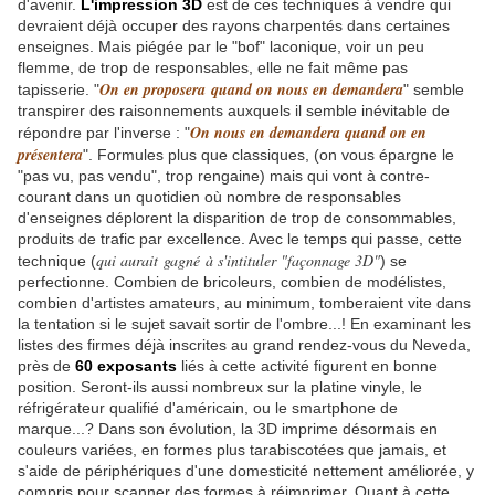
d'avenir.
L'impression 3D
est de ces techniques à vendre qui
devraient déjà occuper des rayons charpentés dans certaines
enseignes. Mais piégée par le "bof" laconique, voir un peu
flemme, de trop de responsables, elle ne fait même pas
On en proposera quand on nous en demandera
tapisserie. "
" semble
transpirer des raisonnements auxquels il semble inévitable de
On nous en demandera quand on en
répondre par l'inverse : "
présentera
". Formules plus que classiques, (on vous épargne le
"pas vu, pas vendu", trop rengaine) mais qui vont à contre-
courant dans un quotidien où nombre de responsables
d'enseignes déplorent la disparition de trop de consommables,
produits de trafic par excellence. Avec le temps qui passe, cette
qui aurait gagné à s'intituler "façonnage 3D"
technique (
) se
perfectionne. Combien de bricoleurs, combien de modélistes,
combien d'artistes amateurs, au minimum, tomberaient vite dans
la tentation si le sujet savait sortir de l'ombre...! En examinant les
listes des firmes déjà inscrites au grand rendez-vous du Neveda,
près de
60 exposants
liés à cette activité figurent en bonne
position. Seront-ils aussi nombreux sur la platine vinyle, le
réfrigérateur qualifié d'américain, ou le smartphone de
marque...? Dans son évolution, la 3D imprime désormais en
couleurs variées, en formes plus tarabiscotées que jamais, et
s'aide de périphériques d'une domesticité nettement améliorée, y
compris pour scanner des formes à réimprimer. Quant à cette