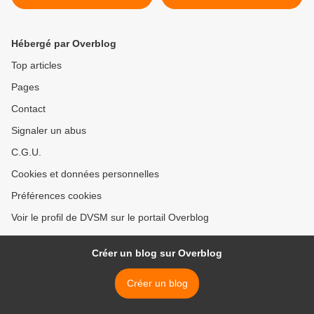
nature, et ils sont utilisés.
là. Merci de ne pas gâcher
Le tube a la vie dure...?
le rêve...! >
Hébergé par Overblog
Top articles
Pages
Contact
Signaler un abus
C.G.U.
Cookies et données personnelles
Préférences cookies
Voir le profil de DVSM sur le portail Overblog
Créer un blog sur Overblog
Créer un blog