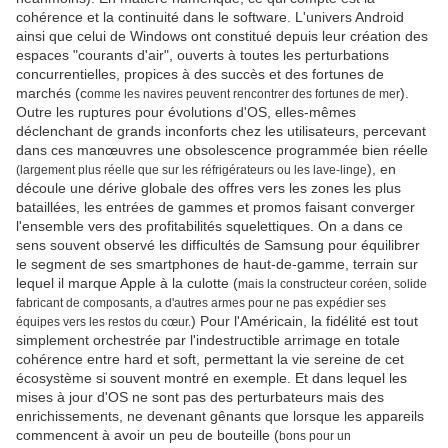
cohérence et la continuité dans le software. L'univers Android
ainsi que celui de Windows ont constitué depuis leur création des
espaces "courants d'air", ouverts à toutes les perturbations
concurrentielles, propices à des succès et des fortunes de
marchés (c
).
omme les navires peuvent rencontrer des fortunes de mer
Outre les ruptures pour évolutions d'OS, elles-mêmes
déclenchant de grands inconforts chez les utilisateurs, percevant
dans ces manœuvres une obsolescence programmée bien réelle
), en
(largement plus réelle que sur les réfrigérateurs ou les lave-linge
découle une dérive globale des offres vers les zones les plus
bataillées, les entrées de gammes et promos faisant converger
l'ensemble vers des profitabilités squelettiques. On a dans ce
sens souvent observé les difficultés de Samsung pour équilibrer
le segment de ses smartphones de haut-de-gamme, terrain sur
lequel il marque Apple à la culotte (
mais la constructeur coréen, solide
fabricant de composants, a d'autres armes pour ne pas expédier ses
) Pour l'Américain, la fidélité est tout
équipes vers les restos du cœur.
simplement orchestrée par l'indestructible arrimage en totale
cohérence entre hard et soft, permettant la vie sereine de cet
écosystème si souvent montré en exemple. Et dans lequel les
mises à jour d'OS ne sont pas des perturbateurs mais des
enrichissements, ne devenant gênants que lorsque les appareils
commencent à avoir un peu de bouteille (
bons pour un