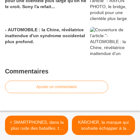
pour une clientèle plus large qu'on ne
le croit. Sony l'a refait...
- AUTOMOBILE : la Chine, révélatrice
inattendue d'un syndrome occidental
plus profond.
Commentaires
Ajouter un commentaire
< SMARTPHONES, dans la
KÄRCHER, la marque qui
plus rude des batailles, tel
souhaite échapper à la
Zorro, hé hé… Huawei est
rançon de son succès lui