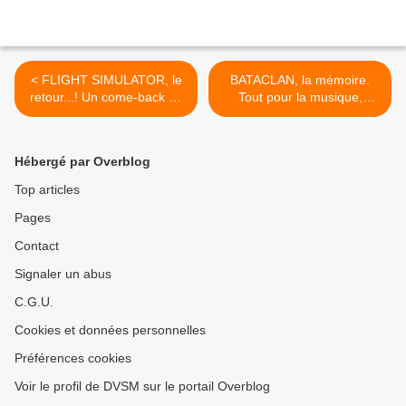
< FLIGHT SIMULATOR, le
BATACLAN, la mémoire.
retour...! Un come-back en
Tout pour la musique,
2020 après une bien longue
jusqu'à en mourir. Mais
escale...
après…? >
Hébergé par Overblog
Top articles
Pages
Contact
Signaler un abus
C.G.U.
Cookies et données personnelles
Préférences cookies
Voir le profil de DVSM sur le portail Overblog