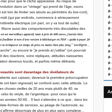
-clac pour que le cliché apparaisse. Au risque de
#-
évolution dans un "vintage" qui prend de l'âge, osons
#-
 est loin de limiter ses atouts au périmètre du
low-cost
),
#-
du midi (qui par endroits, commence à sérieusement
rottinette électrique (on part, on y va tout de suite).
#-
 Marre aussi des comportements très discutables des
#-
t un merveilleux appareil, mais à près de 600 euros, j'aurais bien
#-
à feuilleter et non d'une version à télécharger en PDF – quitte à payer 20
#-
qui va m'imposer un temps de prise en mains bien plus long.
" souligne...
#-
marche
", ou encore le "
je prends et j'utilise
" (on pourrait
#-
tôt des réactions, voire répliques, attitudes naissantes
#
ation devenus lourds, et parfois même délirants.
#-
#-
veautés sont davantage des révélateurs de
#-
'attente aux caisses, devenue la première préoccupation
tente ont bien régressé) se confond avec cette attitude. Le
des choses vieilles de 20 ans mais plutôt de 40, se
elui du vinyle, de l'argentique -pour ceux qui le
es années 50-60... Il faut s'attendre à ce que., dans les
late-formes de services, au péage de l'autoroute, au
s'affirme désormais de plus en plus sans complexe…