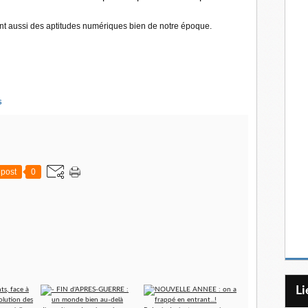
ent aussi des aptitudes numériques bien de notre époque.
s
post
0
L