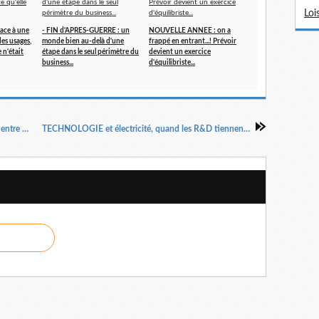
Loi
face à une
- FIN d'APRES-GUERRE : un
NOUVELLE ANNEE : on a
es usages,
monde bien au-delà d'une
frappé en entrant...! Prévoir
 n'était
étape dans le seul périmètre du
devient un exercice
business...
d'équilibriste...
ALLEMAGNE, le groupe Media Markt / Saturn entre dans la tourmente...
TECHNOLOGIE et électricité, quand les R&D tiennent le rêve en échec…