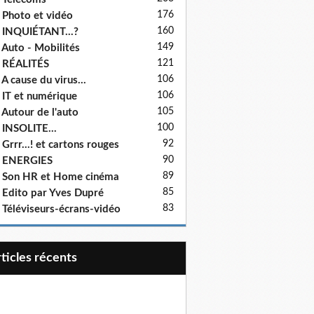
176
 Photo et vidéo
160
 INQUIÉTANT...?
149
 Auto - Mobilités
121
 RÉALITÉS
106
 A cause du virus...
106
 IT et numérique
105
 Autour de l'auto
100
 INSOLITE...
92
 Grrr...! et cartons rouges
90
- ENERGIES
89
 Son HR et Home cinéma
85
 Edito par Yves Dupré
83
 Téléviseurs-écrans-vidéo
articles récents