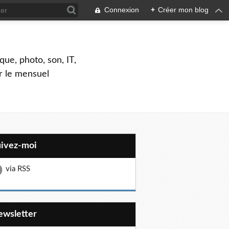
Connexion
+
Créer mon blog
que, photo, son, IT,
ar le mensuel
uivez-moi
via RSS
Newsletter