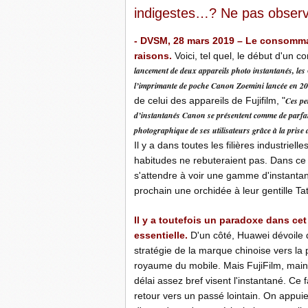
indigestes…? Ne pas observe
- DVSM, 28 mars 2019 – Le consommate
raisons.
Voici, tel quel, le début d'un 
lancement de deux appareils photo instantanés, le
l’imprimante de poche Canon Zoemini lancée en 2
de celui des appareils de Fujifilm, "
Ces pe
d’instantanés Canon se présentent comme de parfai
photographique de ses utilisateurs grâce à la prise 
Il y a dans toutes les filières industriel
habitudes ne rebuteraient pas. Dans ce te
s'attendre à voir une gamme d'instantan
prochain une orchidée à leur gentille Ta
Il y a toutefois un paradoxe dans ce
essentielle.
D'un côté, Huawei dévoile 
stratégie de la marque chinoise vers la 
royaume du mobile. Mais FujiFilm, maint
délai assez bref visent l'instantané. Ce
retour vers un passé lointain. On appui