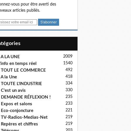
nnez-vous pour être averti des
veaux articles publiés.
Catégories
2009
 A LA UNE
1540
'info en temps réel
492
- TOUT LE COMMERCE
418
 A la Une
334
 TOUTE L'INDUSTRIE
330
 C'est un avis
235
- DEMANDE RÉFLEXION !
233
 Expos et salons
221
 Eco-conjoncture
219
 TV-Radios-Medias-Net
219
 Repères et chiffres
203
 Télécoms