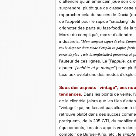
d'attendre qu'un américain joue son clic
surprendre, plutôt que de classer cette 
rapprocher cela du succès de Dacia (qui
de l'appétit pour le rapide "snacking" 
grignoter des parts au fast-food), de la t
Marre du compliqué, marre d'attendre…
industriels. "
Mon compact expert de chez Canon es
voulu disposer d'un mode d'emploi en papier, facile 
euros de plus -, très inconfortable à parcourir, et 
l'auteur de ces lignes. Le "
j'appuie, ça 
ajouter "
j'achète et je mange
") sont plu
face aux évolutions des modes d'exploit
Sous des aspects "vintage", ces nou
tendances.
Dans les points de vente, l
de la clientèle (alors que les files d'at
"vintage" qui, ne faisant pas allusion à 
retrouve plutôt dans des succès comme c
pratiquent-, de la 205 GTI, du mobilier d
équipements, lors des appels vers des p
comptoir de Burger-King, etc., le
simple