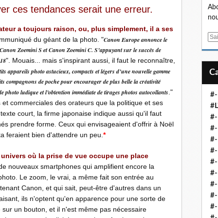
r ces tendances serait une erreur.
Abo
nou
ur a toujours raison, ou, plus simplement, il a ses
E
communiqué du géant de la photo. "
Canon Europe annonce le
m
s Canon Zoemini S et Canon Zoemini C. S’appuyant sur le succès de
a
018
". Mouais... mais s'inspirant aussi, il faut le reconnaître,
i
tits appareils photo astucieux, compacts et légers d’une nouvelle gamme
l
ts compagnons de poche pour encourager de plus belle la créativité
de photo ludique et l’obtention immédiate de tirages photos autocollants
."
#-
les et commerciales des orateurs que la politique et ses
#L
xte court, la firme japonaise indique aussi qu'il faut
#
és prendre forme. Ceux qui envisageaient d'offrir à Noël
#-
ta feraient bien d'attendre un peu.
*
#-
#-
t univers où la prise de vue occupe une place
#
de nouveaux smartphones qui amplifient encore la
#-
photo. Le zoom, le vrai, a même fait son entrée au
#-
enant Canon, et qui sait, peut-être d'autres dans un
#-
 faisant, ils n'optent qu'en apparence pour une sorte de
#-
e sur un bouton, et il n'est même pas nécessaire
#-