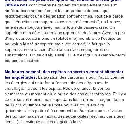
70% de nos
concitoyens ne croient tout simplement pas aux
améliorations annoncées, et les proportions de ceux qui
redoutent plutôt une dégradation sont énormes. Tout cela parce
que "réductions ou suppressions de prélèvements", en France,
rime depuis toujours avec maints tours de passe-passe. On
supprime d'un côté pour mieux reprendre de l'autre. Avec un peu
d'imprudence, au moins un (plutôt une) membre de l'équipe au
pouvoir a laissé transpirer, mais vite corrigé, le fait que la
suppression de la taxe d'habitation s'accompagnerait de
substitutions. On se disait, aussi…! Ce n'est qu'un exemple parmi
beaucoup d'autres.
Malheureusement, des repères concrets viennent alimenter
les inquiétudes.
La taxation des carburants pour l'auto, comme
les énergies qui entraînent l'ensemble des dépenses de
chauffage, frappent les esprits. Pas de chance, la pompe
s'embrase au moment où le brut a des chaleurs tarifaires. Et il y a
ce qui se voit moins, mais tape dans les tirelires. L'augmentation
de 11,9% du timbre de la Poste pour les courriers dits
"prioritaires" n'a guère été commentée. Pas plus que la révision
des bonus-malus sur l'achat des automobiles (devinez dans quel
sens...), l'inévitable alibi écologiste à la clé.