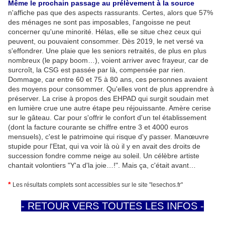
Même le prochain passage au prélèvement à la source
n'affiche pas que des aspects rassurants. Certes, alors que 57%
des ménages ne sont pas imposables, l'angoisse ne peut
concerner qu'une minorité. Hélas, elle se situe chez ceux qui
peuvent, ou pouvaient consommer. Dès 2019, le net versé va
s'effondrer. Une plaie que les seniors retraités, de plus en plus
nombreux (le papy boom…), voient arriver avec frayeur, car de
surcroît, la CSG est passée par là, compensée par rien.
Dommage, car entre 60 et 75 à 80 ans, ces personnes avaient
des moyens pour consommer. Qu'elles vont de plus apprendre à
préserver. La crise à propos des EHPAD qui surgit soudain met
en lumière crue une autre étape peu réjouissante. Amère cerise
sur le gâteau. Car pour s'offrir le confort d'un tel établissement
(dont la facture courante se chiffre entre 3 et 4000 euros
mensuels), c'est le patrimoine qui risque d'y passer. Manœuvre
stupide pour l'Etat, qui va voir là où il y en avait des droits de
succession fondre comme neige au soleil. Un célèbre artiste
chantait volontiers "Y'a d'la joie…!". Mais ça, c'était avant…
*
Les résultats complets sont accessibles sur le site "lesechos.fr"
- RETOUR VERS TOUTES LES INFOS -