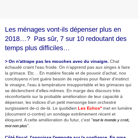
Les ménages vont-ils dépenser plus en
2018…? Pas sûr, 7 sur 10 redoutant des
temps plus difficiles…
> On n'attrape pas les mouches avec du vinaigre.
Chat
échaudé craint l'eau froide. On n'apprend pas aux singes à faire
la grimace. Etc… En matière fiscale et de pouvoir d'achat, nos
concitoyens n'ont guère besoin de repères pour flairer d'instinct
le vinaigre, l'eau à température insupportable et les grimaces qui
se déclenchent d'elles-mêmes. En marge des discours très
réconfortants sur la probable amélioration de leur capacité à
dépenser, les indices d'un petit mensonge bien orchestré
surgissaient de-ci de-là. Le quotidien
Les Echos*
met en lumière
(document ci-contre) un sondage extrêmement récent et
éloquent. A cette amélioration du futur, c'est "
tout le monde y croit,
".
moi non plus
Côté fiscal, l'angoisse l'emporte sur la confiance. En gros,