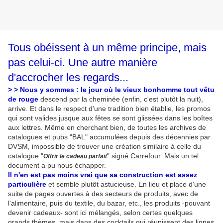
Tous obéissent à un même principe, mais
pas celui-ci. Une autre manière
d'accrocher les regards...
> > Nous y sommes : le jour où le vieux bonhomme tout vêtu
de rouge
descend par la cheminée (enfin, c'est plutôt la nuit),
arrive. Et dans le respect d'une tradition bien établie, les promos
qui sont valides jusque aux fêtes se sont glissées dans les boîtes
aux lettres. Même en cherchant bien, de toutes les archives de
catalogues et pubs "BAL" accumulées depuis des décennies par
DVSM, impossible de trouver une création similaire à celle du
catalogue "
" signé Carrefour. Mais un tel
Offrir le cadeau parfait
document a pu nous échapper.
Il n'en est pas moins vrai que sa construction est assez
particulière
et semble plutôt astucieuse. En lieu et place d'une
suite de pages ouvertes à des secteurs de produits, avec de
l'alimentaire, puis du textile, du bazar, etc., les produits -pouvant
devenir cadeaux- sont ici mélangés, selon certes quelques
grands thèmes, mais dans des cocktails qui réunissent des lignes