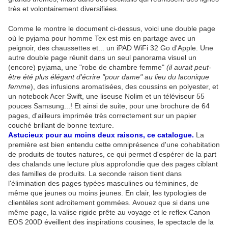
très et volontairement diversifiées.
Comme le montre le document ci-dessus, voici une double page
où le pyjama pour homme Tex est mis en partage avec un
peignoir, des chaussettes et... un iPAD WiFi 32 Go d'Apple. Une
autre double page réunit dans un seul panorama visuel un
(encore) pyjama, une "robe de chambre femme"
(il aurait peut-
être été plus élégant d'écrire "pour dame" au lieu du laconique
femme
), des infusions aromatisées, des coussins en polyester, et
un notebook Acer Swift, une liseuse Nolim et un téléviseur 55
pouces Samsung...! Et ainsi de suite, pour une brochure de 64
pages, d'ailleurs imprimée très correctement sur un papier
couché brillant de bonne texture.
Astucieux pour au moins deux raisons, ce catalogue.
La
première est bien entendu cette omniprésence d'une cohabitation
de produits de toutes natures, ce qui permet d'espérer de la part
des chalands une lecture plus approfondie que des pages ciblant
des familles de produits. La seconde raison tient dans
l'élimination des pages typées masculines ou féminines, de
même que jeunes ou moins jeunes. En clair, les typologies de
clientèles sont adroitement gommées. Avouez que si dans une
même page, la valise rigide prête au voyage et le reflex Canon
EOS 200D éveillent des inspirations cousines, le spectacle de la