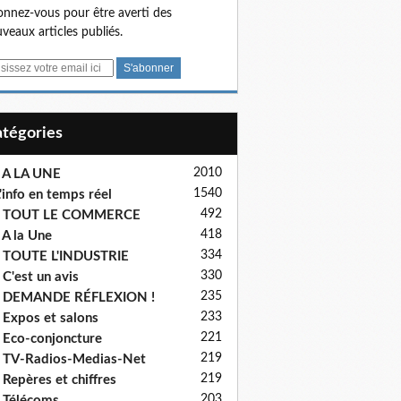
nnez-vous pour être averti des
veaux articles publiés.
Catégories
2010
 A LA UNE
1540
'info en temps réel
492
- TOUT LE COMMERCE
418
 A la Une
334
 TOUTE L'INDUSTRIE
330
 C'est un avis
235
- DEMANDE RÉFLEXION !
233
 Expos et salons
221
 Eco-conjoncture
219
 TV-Radios-Medias-Net
219
 Repères et chiffres
203
 Télécoms