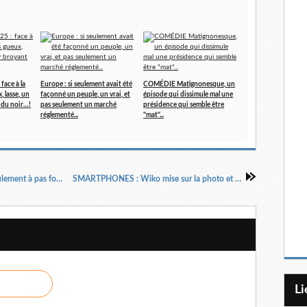
ace à la
Europe : si seulement avait été
COMÉDIE Matignonesque, un
 lasse, un
façonné un peuple, un vrai, et
épisode qui dissimule mal une
 du noir…!
pas seulement un marché
présidence qui semble être
réglementé...
"mat"...
ENSEIGNES : Costo est arrivé, mais avance seulement à pas fort mesurés.
SMARTPHONES : Wiko mise sur la photo et la vidéo.
L