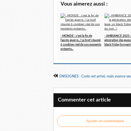
Vous aimerez aussi :
- MONDE : c'est la fin de
- AMBIANCE 2025 : f
l'après-guerre...! Le bref résumé
génération des gueux,
ô combien réel de nos moments
black friday broyant
présents...
Commenter cet article
Ajouter un commentaire