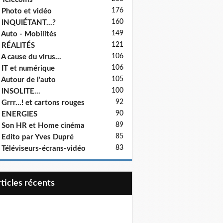
176
 Photo et vidéo
160
 INQUIÉTANT...?
149
 Auto - Mobilités
121
 RÉALITÉS
106
 A cause du virus...
106
 IT et numérique
105
 Autour de l'auto
100
 INSOLITE...
92
 Grrr...! et cartons rouges
90
- ENERGIES
89
 Son HR et Home cinéma
85
 Edito par Yves Dupré
83
 Téléviseurs-écrans-vidéo
articles récents