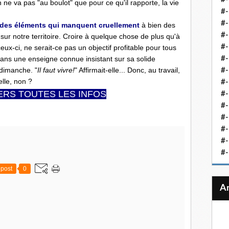
 ne va pas "au boulot" que pour ce qu'il rapporte, la vie
#-
#-
n des éléments qui manquent cruellement
à bien des
#-
ur notre territoire. Croire à quelque chose de plus qu'à
#-
x-ci, ne serait-ce pas un objectif profitable pour tous
dans une enseigne connue insistant sur sa solide
#-
e dimanche. "
Il faut vivre!
" Affirmait-elle... Donc, au travail,
#-
elle, non
.
?
#-
RS TOUTES LES INFOS
#-
#-
#
#-
#-
#-
post
0