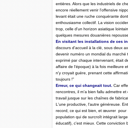
entières. Alors que les industriels de 
encore réellement venir l'offensive nipp
levant était une ruche conquérante dont l
enthousiasme collectif. La vision occid
trop, celle d'un horizon asiatique lointa
quelques mesures douanières repousser
En visitant les installations de ces in
discours d'accueil à la clé, sous deux a
devenir numéro un mondial du marché tra
exprimé par chaque intervenant, était de
affaire de l'époque) à la fois meilleure
n'y croyait guère, prenant cette affirmat
toujours
.
!"
Erreur, ce qui changeait tout.
Car effe
rencontres, il m'a bien fallu admettre et
travail jusque sur les chaînes de fabrica
L'une productive, l'autre généreuse. E
record, ce qui est bien, et œuvrer pour u
population qui de surcroît intégrait l
éducatif), c'est mieux. Cette conviction