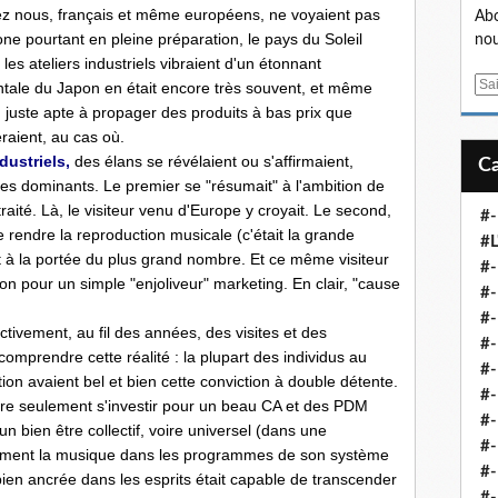
chez nous, français et même européens, ne voyaient pas
Abo
one pourtant en pleine préparation, le pays du Soleil
nou
es ateliers industriels vibraient d'un étonnant
E
entale du Japon en était encore très souvent, et même
m
in juste apte à propager des produits à bas prix que
a
aient, au cas où.
i
dustriels,
des élans se révélaient ou s'affirmaient,
l
xes dominants. Le premier se "résumait" à l'ambition de
ité. Là, le visiteur venu d'Europe y croyait. Le second,
#-
 rendre la reproduction musicale (c'était la grande
#L
 et à la portée du plus grand nombre. Et ce même visiteur
#
ion pour un simple "enjoliveur" marketing. En clair, "cause
#-
#-
ctivement, au fil des années, des visites et des
#-
 comprendre cette réalité : la plupart des individus au
#
tion avaient bel et bien cette conviction à double détente.
#-
ntre seulement s'investir pour un beau CA et des PDM
#-
n bien être collectif, voire universel (dans une
#-
argement la musique dans les programmes de son système
#-
 bien ancrée dans les esprits était capable de transcender
#-