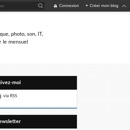
Connexion
+
Créer mon blog
que, photo, son, IT,
ar le mensuel
uivez-moi
via RSS
Newsletter