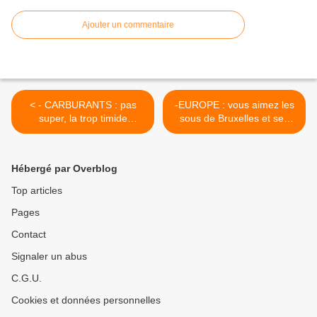
Ajouter un commentaire
< - CARBURANTS : pas
-EUROPE : vous aimez les
super, la trop timide
sous de Bruxelles et ses
réaction aux évolutions du
"sous entendus...?" Qui
cours du Brent...!
décide, dans ce pays...? >
Hébergé par Overblog
Top articles
Pages
Contact
Signaler un abus
C.G.U.
Cookies et données personnelles