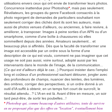
utilisations envers ceux qui ont envie de transformer leurs photos.
Concurrence inattendue pour Photoshop
*
, mais pas seulement.
Révélateurs, les groupes du genre Facebook consacrés à la
photo regorgent de demandes de particuliers souhaitant non
seulement corriger des clichés dont ils sont les auteurs, mais
aussi de photos venues d'ailleurs, ou anciennes, à faire revivre, à
améliorer, à transposer. Images à peine sorties d'un APN ou d'un
smartphone, comme d'une boîte à chaussures où elles
sommeillent depuis des années. Amateurs seulement... et
beaucoup plus si affinités. Dès que la faculté de transformer une
image est accessible par un ordre sous la forme d'une
description de ce qui est voulu, comment ne pas imaginer que cet
usage ne soit pas aussi, voire surtout, adopté aussi par les
intervenants dans le monde de l'image, de la communication...
(
Ce qui est d'ailleurs déjà le cas...
) Pourquoi insister dans l'emploi
long et coûteux d'un professionnel sachant détourer, jongler avec
des profondeurs de champs, nuancer des teintes, des lumières,
des ombres, corriger des perspectives, si un ordre donné à un
outil d'IA suffit à obtenir, en un temps fort court de surcroît, le
résultat attendu...? L'IA en est là. Avant d'être en mesure, un soir
tard peut-être, de sortir les poubelles...!
Photoshop qui, comme beaucoup d'autres utilitaires, tente de survivre
*
en ne proposant plus que des offres en "location", éventuellement bien