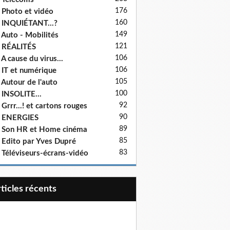
176
 Photo et vidéo
160
 INQUIÉTANT...?
149
 Auto - Mobilités
121
 RÉALITÉS
106
 A cause du virus...
106
 IT et numérique
105
 Autour de l'auto
100
 INSOLITE...
92
 Grrr...! et cartons rouges
90
- ENERGIES
89
 Son HR et Home cinéma
85
 Edito par Yves Dupré
83
 Téléviseurs-écrans-vidéo
articles récents