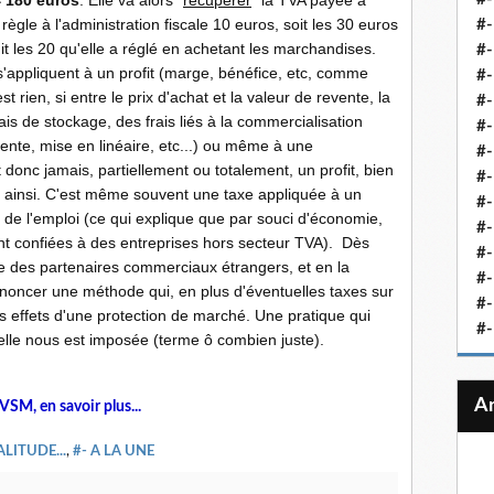
 180
.
euros
. Elle va alors "
récupérer
" la TVA payée à
règle à l'administration fiscale 10 euros, soit les 30 euros
#-
it les 20 qu'elle a réglé en achetant les marchandises.
#-
s'appliquent à un profit (marge, bénéfice, etc, comme
#-
t rien, si entre le prix d'achat et la valeur de revente, la
#-
ais de stockage, des frais liés à la commercialisation
#-
ente, mise en linéaire, etc...) ou même à une
#-
 donc jamais, partiellement ou totalement, un profit, bien
#-
t ainsi. C'est même souvent une taxe appliquée à un
#-
 de l'emploi (ce qui explique que par souci d'économie,
#-
nt confiées à des entreprises hors secteur TVA). Dès
#
dre des partenaires commerciaux étrangers, et en la
#-
énoncer une méthode qui, en plus d'éventuelles taxes sur
#-
les effets d'une protection de marché. Une pratique qui
#-
, elle nous est imposée (terme ô combien juste).
VSM, en savoir plus...
ALITUDE...
,
#- A LA UNE