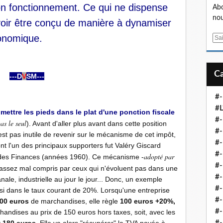
n fonctionnement. Ce qui ne dispense
Abo
nou
oir être conçu de manière à dynamiser
conomique.
E
m
a
i
---D
V
SM---
l
#-
#L
 mettre les pieds dans le plat d'une ponction fiscale
#
pas le seul
). Avant d'aller plus avant dans cette position
#-
est pas inutile de revenir sur le mécanisme de cet impôt,
#-
ont l'un des principaux supporters fut Valéry Giscard
#-
adopté par
e des Finances (années 1960). Ce mécanisme -
#
t assez mal compris par ceux qui n'évoluent pas dans une
#-
anale, industrielle au jour le jour... Donc, un exemple
#-
si dans le taux courant de 20%. Lorsqu'une entreprise
#-
00 euros
de marchandises, elle règle
100
.
euros
.
+20%,
#-
chandises au prix de 150
.
euros hors taxes, soit, avec les
#-