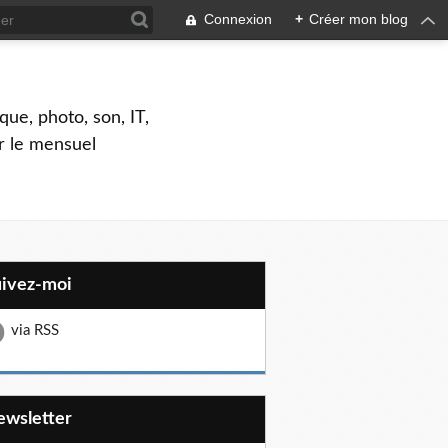
Connexion
+
Créer mon blog
que, photo, son, IT,
ar le mensuel
uivez-moi
via RSS
Newsletter