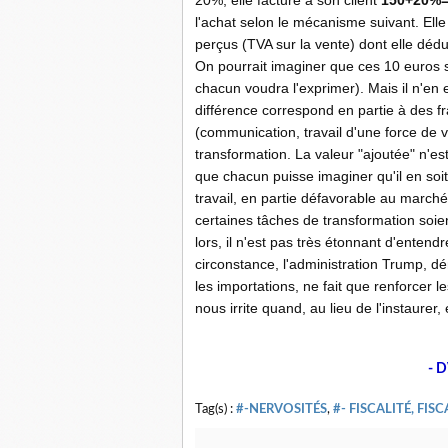
20%, elle facture à son client
150+20%=
l'achat selon le mécanisme suivant. Elle 
perçus (TVA sur la vente) dont elle dédu
On pourrait imaginer que ces 10
.
euros 
chacun voudra l'exprimer). Mais il n'en es
différence correspond en partie à des fr
(communication, travail d'une force de v
transformation. La valeur "ajoutée" n'est
que chacun puisse imaginer qu'il en soi
travail, en partie défavorable au marché
certaines tâches de transformation soie
lors, il n'est pas très étonnant d'enten
circonstance, l'administration Trump, d
les importations, ne fait que renforcer 
nous irrite quand, au lieu de l'instaurer
- D
Tag(s) :
#-NERVOSITÉS
,
#- FISCALITÉ, FISC