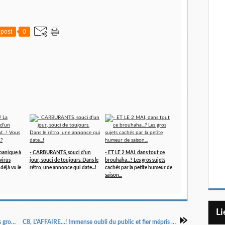
post
0
 panique à
- CARBURANTS, souci d'un
- ET LE 2 MAI, dans tout ce
virus
jour, souci de toujours. Dans le
brouhaha...? Les gros sujets
 déjà vu le
rétro, une annonce qui date...!
cachés par la petite humeur de
saison...
L
- PRESSE ÉCRITE et diffusion : où la magie des gros chiffres peut se révéler trompeuse...
C8, L'AFFAIRE...! Immense oubli du public et fier mépris proche du "permis de regarder" ou pas...!