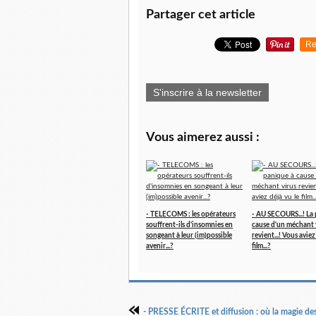
Partager cet article
Re
S'inscrire à la newsletter
Vous aimerez aussi :
- TELECOMS : les opérateurs
- AU SECOURS...! La
souffrent-ils d'insomnies en
cause d'un méchant 
songeant à leur (im)possible
revient...! Vous aviez
avenir...?
film...?