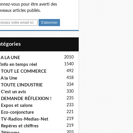
nnez-vous pour être averti des
veaux articles publiés.
Catégories
2010
 A LA UNE
1540
'info en temps réel
492
- TOUT LE COMMERCE
418
 A la Une
334
 TOUTE L'INDUSTRIE
330
 C'est un avis
235
- DEMANDE RÉFLEXION !
233
 Expos et salons
221
 Eco-conjoncture
219
 TV-Radios-Medias-Net
219
 Repères et chiffres
203
 Télécoms