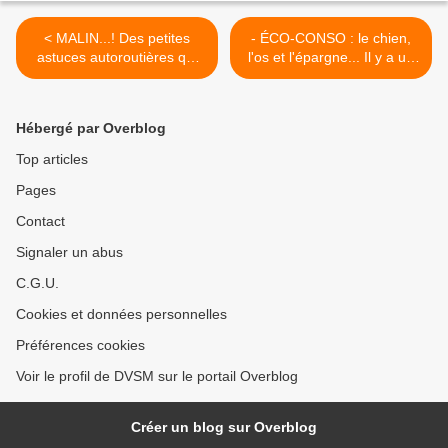
< MALIN...! Des petites
- ÉCO-CONSO : le chien,
astuces autoroutières qui
l'os et l'épargne... Il y a un
pèsent plus que poids
os dans les envies de
plume dans la balance...
consommer... >
Hébergé par Overblog
Top articles
Pages
Contact
Signaler un abus
C.G.U.
Cookies et données personnelles
Préférences cookies
Voir le profil de DVSM sur le portail Overblog
Créer un blog sur Overblog