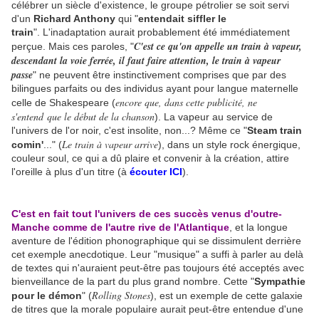
célébrer un siècle d'existence, le groupe pétrolier se soit servi
d'un
Richard Anthony
qui "
entendait siffler le
train
". L'inadaptation aurait probablement été immédiatement
C'est ce qu'on appelle un train à vapeur,
perçue. Mais ces paroles, "
descendant la voie ferrée, il faut faire attention, le train à vapeur
passe
" ne peuvent être instinctivement comprises que par des
bilingues parfaits ou des individus ayant pour langue maternelle
encore que, dans cette publicité, ne
celle de Shakespeare (
s'entend que le début de la chanson
). La vapeur au service de
l'univers de l'or noir, c'est insolite, non...? Même ce "
Steam train
Le train à vapeur arrive
comin'
..." (
), dans un style rock énergique,
couleur soul, ce qui a dû plaire et convenir à la création, attire
l'oreille à plus d'un titre (à
écouter ICI
).
C'est en fait tout l'univers de ces succès venus d'outre-
Manche comme de l'autre rive de l'Atlantique
, et la longue
aventure de l'édition phonographique qui se dissimulent derrière
cet exemple anecdotique. Leur "musique" a suffi à parler au delà
de textes qui n'auraient peut-être pas toujours été acceptés avec
bienveillance de la part du plus grand nombre. Cette "
Sympathie
Rolling Stones
pour le démon
" (
), est un exemple de cette galaxie
de titres que la morale populaire aurait peut-être entendue d'une