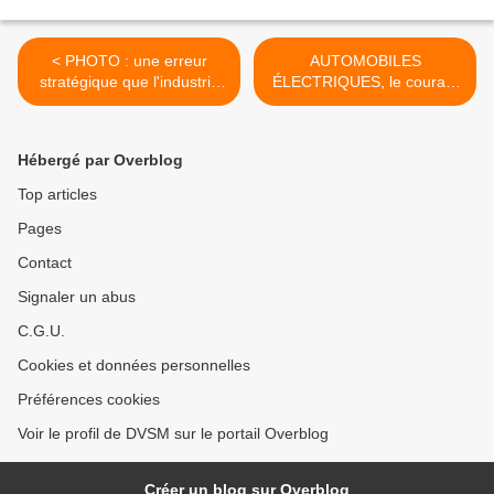
< PHOTO : une erreur
AUTOMOBILES
stratégique que l'industrie
ÉLECTRIQUES, le courant
paye cash face au
a quand même beaucoup
smartphone...?
de mal à passer... >
Hébergé par Overblog
Top articles
Pages
Contact
Signaler un abus
C.G.U.
Cookies et données personnelles
Préférences cookies
Voir le profil de DVSM sur le portail Overblog
Créer un blog sur Overblog