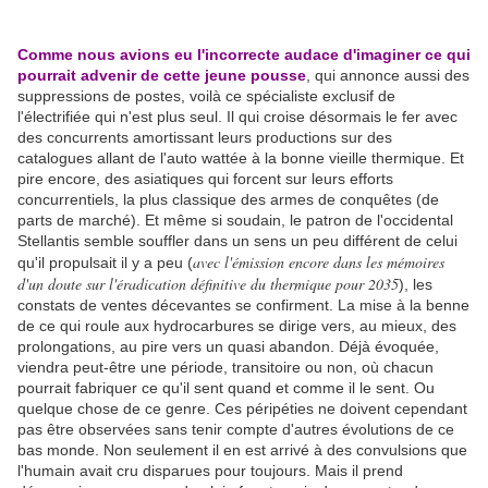
Comme nous avions eu l'incorrecte audace d'imaginer ce qui
pourrait advenir de cette jeune pousse
, qui annonce aussi des
suppressions de postes, voilà ce spécialiste exclusif de
l'électrifiée qui n'est plus seul. Il qui croise désormais le fer avec
des concurrents amortissant leurs productions sur des
catalogues allant de l'auto wattée à la bonne vieille thermique. Et
pire encore, des asiatiques qui forcent sur leurs efforts
concurrentiels, la plus classique des armes de conquêtes (de
parts de marché). Et même si soudain, le patron de l'occidental
Stellantis semble souffler dans un sens un peu différent de celui
avec l'émission encore dans les mémoires
qu'il propulsait il y a peu (
d'un doute sur l'éradication définitive du thermique pour 2035
), les
constats de ventes décevantes se confirment. La mise à la benne
de ce qui roule aux hydrocarbures se dirige vers, au mieux, des
prolongations, au pire vers un quasi abandon. Déjà évoquée,
viendra peut-être une période, transitoire ou non, où chacun
pourrait fabriquer ce qu'il sent quand et comme il le sent. Ou
quelque chose de ce genre. Ces péripéties ne doivent cependant
pas être observées sans tenir compte d'autres évolutions de ce
bas monde. Non seulement il en est arrivé à des convulsions que
l'humain avait cru disparues pour toujours. Mais il prend