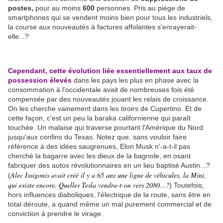
postes,
pour au moins
600
personnes. Pris au piège de
smartphones qui se vendent moins bien pour tous les industriels,
la course aux nouveautés à factures affolantes s'enrayerait-
elle...?
Cependant, cette évolution liée essentiellement aux taux de
possession élevés
dans les pays les plus en phase avec la
consommation à l'occidentale avait de nombreuses fois été
compensée par des nouveautés jouant les relais de croissance.
On les cherche vainement dans les tiroirs de Cupertino. Et de
cette façon, c'est un peu la baraka californienne qui paraît
touchée. Un malaise qui traverse pourtant l'Amérique du Nord
jusqu'aux confins du Texas. Notez que, sans vouloir faire
référence à des idées saugrenues, Elon Musk n'-a-t-il pas
cherché la bagarre avec les dieux de la bagnole, en osant
fabriquer des autos révolutionnaires en un lieu baptisé Austin...?
Alec Issigonis avait créé il y a 65 ans une ligne de véhicules, la Mini,
(
qui existe encore. Quelles Tesla vendra-t-on vers 2080...?
) Toutefois,
hors influences diaboliques, l'électrique de la route, sans être en
total déroute, a quand même un mal purement commercial et de
conviction à prendre le virage.