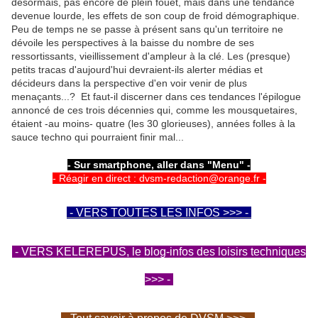
désormais, pas encore de plein fouet, mais dans une tendance
devenue lourde, les effets de son coup de froid démographique.
Peu de temps ne se passe à présent sans qu'un territoire ne
dévoile les perspectives à la baisse du nombre de ses
ressortissants, vieillissement d'ampleur à la clé. Les (presque)
petits tracas d'aujourd'hui devraient-ils alerter médias et
décideurs dans la perspective d'en voir venir de plus
menaçants...? Et faut-il discerner dans ces tendances l'épilogue
annoncé de ces trois décennies qui, comme les mousquetaires,
étaient -au moins- quatre (les 30 glorieuses), années folles à la
sauce techno qui pourraient finir mal...
- Sur smartphone, aller dans "Menu" -
- Réagir en direct : dvsm-redaction@orange.fr -
- VERS TOUTES LES INFOS >>> -
- VERS KELEREPUS, le blog-infos des loisirs techniques
>>> -