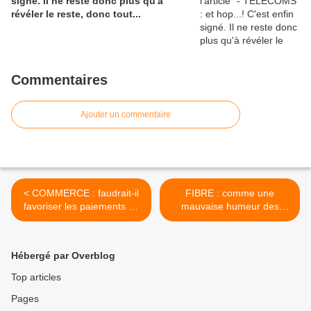
signé. Il ne reste donc plus qu'à
révéler le reste, donc tout...
Commentaires
Ajouter un commentaire
< COMMERCE : faudrait-il
FIBRE : comme une
favoriser les paiements en
mauvaise humeur des
espèces lors des passages
Maires de France, pour un
en caisses...?
maillage loin d'être achevé.
>
Hébergé par Overblog
Top articles
Pages