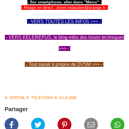
- Sur smartphone, aller dans "Menu" -
- Réagir en direct : dvsm-redaction@orange.fr -
- VERS TOUTES LES INFOS >>> -
- VERS KELEREPUS, le blog-infos des loisirs techniques
>>> -
- Tout savoir à propos de DVSM >>> -
#- SPATIAL
#- TELECOMS
#- A LA UNE
Partager