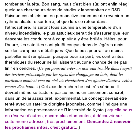
tomber sur la tête. Bon sang, mais c'est bien sûr, ont enfin réagi
quelques chercheurs dans de studieux laboratoires de R&D.
Puisque ces objets ont en perspective commune de revenir à un
rythme aléatoire sur terre, et que lors ce retour dans
l'atmosphère, ils seront tous soumis à une température d'un
niveau incendiaire, le plus astucieux serait de s'assurer que leur
descente les conduiront à coup sûr à y être brûlés. Hélas, pour
l'heure, les satellites sont plutôt conçus dans de légères mais
solides carapaces métalliques. Que le bois pourrait au moins
partiellement remplacer, puisque pour sa part, les contraintes
thermiques du retour ne lui laisserait aucune chance de ne pas
Ce qui pourrait créer un nouveau trouble dans l'esprit
finir en cendres. (
des terriens préoccupés par les rejets des chauffages au bois, dont les
particules montent vers un ciel où viendraient s'en ajouter d'autres, celles
venues d'en haut...!
) Cet axe de recherche est très sérieux. Il
devrait même se traduire par au moins un lancement concret,
dans un délai assez bref, expérimental. Le concept devrait être
tenté avec un satellite d'origine japonaise, comme l'indique une
information en provenance de l'Université de Kyoto (
laquelle nous
en réserve d'autres, encore plus étonnantes, à découvrir sur
cette même adresse, très prochainement.
Demandez à recevoir
les prochaines infos, c'est gratuit...
)