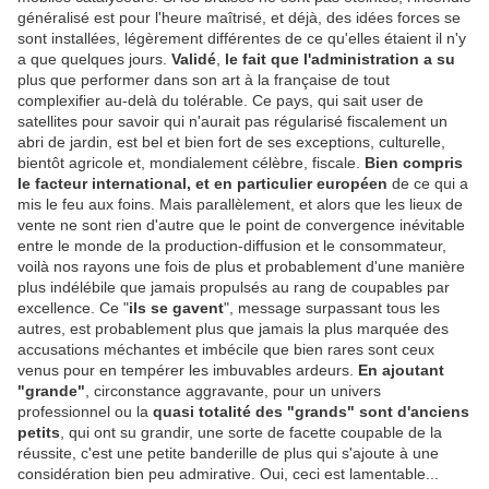
généralisé est pour l'heure maîtrisé, et déjà, des idées forces se
sont installées, légèrement différentes de ce qu'elles étaient il n'y
a que quelques jours.
Validé
,
le fait que l'administration a su
plus que performer dans son art à la française de tout
complexifier au-delà du tolérable. Ce pays, qui sait user de
satellites pour savoir qui n'aurait pas régularisé fiscalement un
abri de jardin, est bel et bien fort de ses exceptions, culturelle,
bientôt agricole et, mondialement célèbre, fiscale.
Bien compris
le facteur international, et en particulier européen
de ce qui a
mis le feu aux foins. Mais parallèlement, et alors que les lieux de
vente ne sont rien d'autre que le point de convergence inévitable
entre le monde de la production-diffusion et le consommateur,
voilà nos rayons une fois de plus et probablement d'une manière
plus indélébile que jamais propulsés au rang de coupables par
excellence. Ce "
ils se gavent
", message surpassant tous les
autres, est probablement plus que jamais la plus marquée des
accusations méchantes et imbécile que bien rares sont ceux
venus pour en tempérer les imbuvables ardeurs.
En ajoutant
"grande"
, circonstance aggravante, pour un univers
professionnel ou la
quasi totalité des "grands" sont d'anciens
petits
, qui ont su grandir, une sorte de facette coupable de la
réussite, c'est une petite banderille de plus qui s'ajoute à une
considération bien peu admirative. Oui, ceci est lamentable...