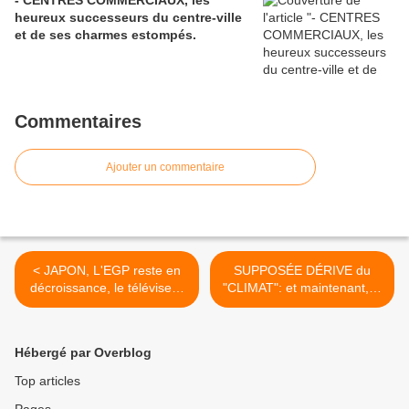
- CENTRES COMMERCIAUX, les
heureux successeurs du centre-ville
et de ses charmes estompés.
Commentaires
Ajouter un commentaire
< JAPON, L'EGP reste en
SUPPOSÉE DÉRIVE du
décroissance, le téléviseur
"CLIMAT": et maintenant, la
en symbole d'une époque
France va se tenir les
devenue difficile...
côtes...! Si, si...! >
Hébergé par Overblog
Top articles