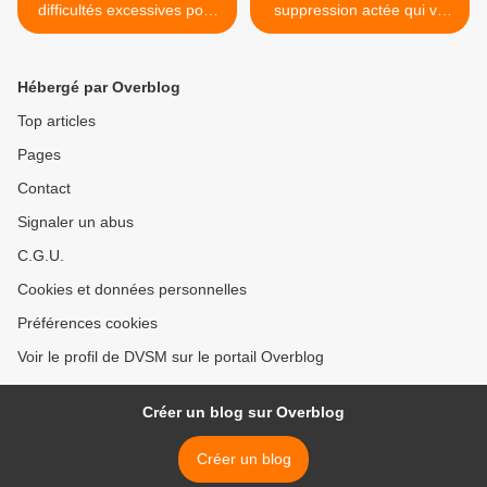
difficultés excessives pour
suppression actée qui va
en sortir exposées à des
bien au-delà d'un
mesures autoritaires.
prélèvement supprimé... >
Hébergé par Overblog
Top articles
Pages
Contact
Signaler un abus
C.G.U.
Cookies et données personnelles
Préférences cookies
Voir le profil de DVSM sur le portail Overblog
Créer un blog sur Overblog
Créer un blog