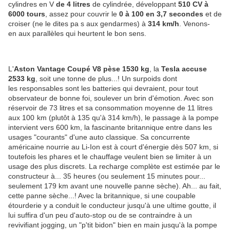
cylindres en V
de 4 litres
de cylindrée, développant
510 CV à
6000 tours
, assez pour couvrir le
0 à 100 en 3,7 secondes
et de
croiser (ne le dites pa s aux gendarmes) à
314 km/h
. Venons-
en aux parallèles qui heurtent le bon sens.
L'
Aston Vantage Coupé V8 pèse 1530 kg
, la
Tesla accuse
2533 kg
, soit une tonne de plus...! Un surpoids dont
les responsables sont les batteries qui devraient, pour tout
observateur de bonne foi, soulever un brin d'émotion. Avec son
réservoir de 73 litres et sa consommation moyenne de 11 litres
aux 100
-
km (plutôt à 135 qu'à 314 km/h), le passage à la pompe
intervient vers 600 km, la fascinante britannique entre dans les
usages "courants" d'une auto classique. Sa concurrente
américaine nourrie au Li-Ion est à court d'énergie dès 507 km, si
toutefois les phares et le chauffage veulent bien se limiter à un
usage des plus discrets. La recharge complète est estimée par le
constructeur à... 35 heures (ou seulement 15 minutes pour...
seulement 179 km avant une nouvelle panne sèche). Ah... au fait,
cette panne sèche...! Avec la britannique, si une coupable
étourderie y a conduit le conducteur jusqu'à une ultime goutte, il
lui suffira d'un peu d'auto-stop ou de se contraindre à un
revivifiant jogging, un "p'tit bidon" bien en main jusqu'à la pompe