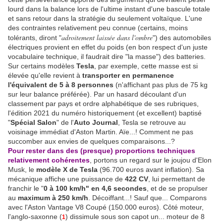
lourd dans la balance lors de l'ultime instant d'une bascule totale
et sans retour dans la stratégie du seulement voltaïque. L'une
des contraintes relativement peu connue (certains, moins
adroitement laissée dans l'ombre
tolérants, diront "
") des automobiles
électriques provient en effet du poids (en bon respect d'un juste
vocabulaire technique, il faudrait dire "la masse") des batteries.
Sur certains modèles
Tesla
, par exemple, cette masse est si
élevée qu'elle revient à
transporter en permanence
l'équivalent de 5 à 8 personnes
(n'affichant pas plus de 75 kg
sur leur balance préférée). Par un hasard découlant d'un
classement par pays et ordre alphabétique de ses rubriques,
l'édition 2021 du numéro historiquement (et excellent) baptisé
"
Spécial Salon
" de l'
Auto Journal
, Tesla se retrouve au
voisinage immédiat d'Aston Martin. Aïe...! Comment ne pas
succomber aux envies de quelques comparaisons...?
Pour rester dans des (presque) proportions techniques
relativement cohérentes
, portons un regard sur le joujou d'Elon
Musk, le
modèle X de Tesla
(96.700 euros avant inflation). Sa
mécanique affiche une puissance de
422 CV
, lui permettant de
franchir le "
0 à 100 km/h" en 4,6 secondes
, et de se propulser
au
maximum à 250 km/h
. Décoiffant...! Sauf que... Comparons
avec l'Aston Vantage V8 Coupé (150.000 euros). Côté moteur,
l'anglo-saxonne (
) dissimule sous son capot un... moteur de 8
1