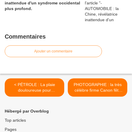
inattendue d'un syndrome occidental
plus profond.
Commentaires
Ajouter un commentaire
< PÉTROLE : La plaie
PHOTOGRAPHIE : la très
douloureuse pour
célèbre firme Canon fête
l'économie et les dessous
deux performances à très
de cette épreuve...
long terme. >
Hébergé par Overblog
Top articles
Pages