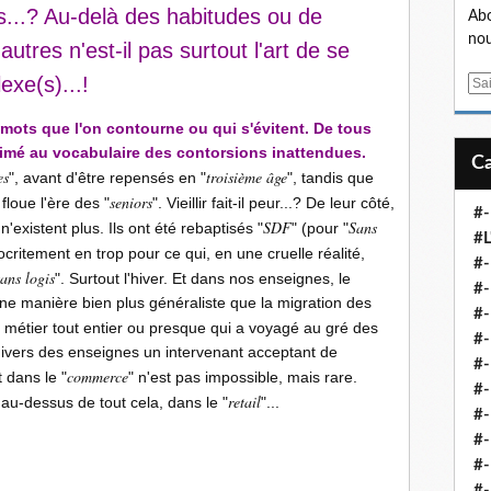
s...? Au-delà des habitudes ou de
Abo
nou
utres n'est-il pas surtout l'art de se
exe(s)...!
E
m
 mots que l'on contourne ou qui s'évitent. De tous
a
rimé au vocabulaire des contorsions inattendues.
i
es
troisième âge
l
", avant d'être repensés en "
", tandis que
seniors
loue l'ère des "
". Vieillir fait-il peur...? De leur côté,
#-
SDF
Sans
 n'existent plus. Ils ont été rebaptisés "
" (pour "
#L
ocritement en trop pour ce qui, en une cruelle réalité,
#
sans logis
". Surtout l'hiver. Et dans nos enseignes, le
#-
e manière bien plus généraliste que la migration des
#-
le métier tout entier ou presque qui a voyagé au gré des
#-
nivers des enseignes un intervenant acceptant de
#
commerce
 dans le "
" n'est pas impossible, mais rare.
#-
retail
 au-dessus de tout cela, dans le "
"...
#-
#-
#-
#-