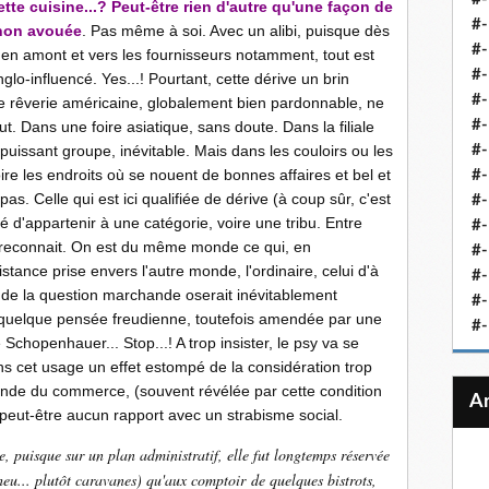
cette cuisine...? Peut-être rien d'autre qu'une façon de
#-
 non avouée
. Pas même à soi. Avec un alibi, puisque dès
#-
, en amont et vers les fournisseurs notamment, tout est
#-
nglo-influencé. Yes...! Pourtant, cette dérive un brin
#-
de rêverie américaine, globalement bien pardonnable, ne
#-
. Dans une foire asiatique, sans doute. Dans la filiale
issant groupe, inévitable. Mais dans les couloirs ou les
#-
re les endroits où se nouent de bonnes affaires et bel et
#-
as. Celle qui est ici qualifiée de dérive (à coup sûr, c'est
#-
té d'appartenir à une catégorie, voire une tribu. Entre
#-
e reconnait. On est du même monde ce qui, en
#
ance prise envers l'autre monde, l'ordinaire, celui d'à
#-
 de la question marchande oserait inévitablement
#-
 quelque pensée freudienne, toutefois amendée par une
#-
Schopenhauer... Stop...! A trop insister, le psy va se
ns cet usage un effet estompé de la considération trop
nde du commerce, (souvent révélée par cette condition
a peut-être aucun rapport avec un strabisme social.
 puisque sur un plan administratif, elle fut longtemps réservée
u... plutôt caravanes) qu'aux comptoir de quelques bistrots,