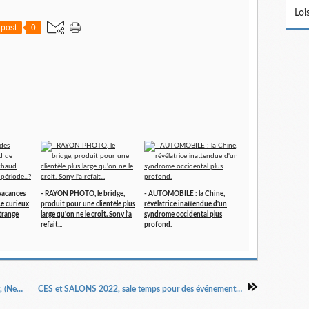
Loi
post
0
vacances
- RAYON PHOTO, le bridge,
- AUTOMOBILE : la Chine,
 Le curieux
produit pour une clientèle plus
révélatrice inattendue d'un
trange
large qu'on ne le croit. Sony l'a
syndrome occidental plus
refait...
profond.
BATAILLES SUR LES PRIX : La Guardia Airport, (New York), c'est un peu Versailles, ici...!
CES et SALONS 2022, sale temps pour des événements qu'Omicron compromet soudain...