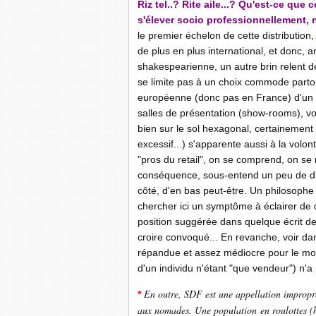
Riz tel..? Rite aile...? Qu'est-ce que 
s'élever socio professionnellement,
le premier échelon de cette distribution
de plus en plus international, et donc, a
shakespearienne, un autre brin relent 
se limite pas à un choix commode partout
européenne (donc pas en France) d'un pu
salles de présentation (show-rooms), voi
bien sur le sol hexagonal, certainement p
excessif...) s'apparente aussi à la volon
"pros du retail", on se comprend, on s
conséquence, sous-entend un peu de dist
côté, d'en bas peut-être. Un philosophe
chercher ici un symptôme à éclairer de
position suggérée dans quelque écrit de 
croire convoqué... En revanche, voir da
répandue et assez médiocre pour le mo
d'un individu n'étant "que vendeur") n'
En outre, SDF est une appellation impropre,
*
aux nomades. Une population en roulottes (he