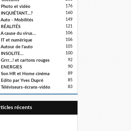
176
 Photo et vidéo
160
 INQUIÉTANT...?
149
 Auto - Mobilités
121
 RÉALITÉS
106
 A cause du virus...
106
 IT et numérique
105
 Autour de l'auto
100
 INSOLITE...
92
 Grrr...! et cartons rouges
90
- ENERGIES
89
 Son HR et Home cinéma
85
 Edito par Yves Dupré
83
 Téléviseurs-écrans-vidéo
articles récents