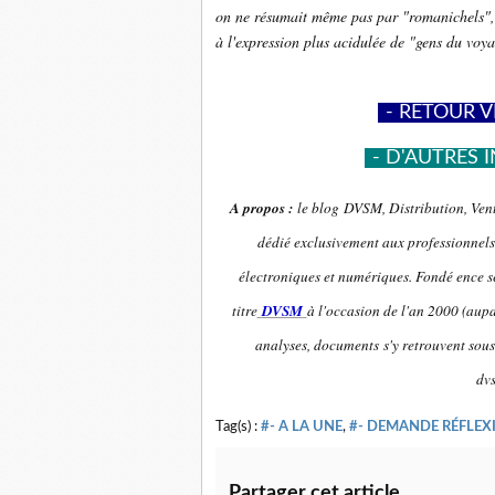
on ne résumait même pas par "romanichels", m
à l'expression plus acidulée de "gens du vo
-
- RETOUR V
-
- D'AUTRES I
A propos :
le blog DVSM, Distribution, Vent
dédié exclusivement aux professionnels 
électroniques et numériques. Fondé ence se
titre
DVSM
à l'occasion de l'an 2000 (aupa
analyses, documents s'y retrouvent sous
dv
Tag(s) :
#- A LA UNE
,
#- DEMANDE RÉFLEXI
Partager cet article