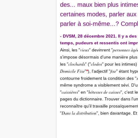
des... maux bien plus intime
certaines modes, parler aux a
parler à soi-même...? Compl
- DVSM, 28 décembre 2021. Il y a des
temps, pudeurs et ressentis ont imp
vieux
personnes âgé
Ainsi, les "
" devinrent "
s'impose désormais d'une manière plus f
clochards
clodos
les "
" ("
" pour les intimes)
Domicile Fixe
fixe
"
*
), l'adjectif "
" étant hyp
contourne froidement la condition des "
même syndrome a visiblement sévi. D'un
caissières
hôtesses de caisses
"
" en "
", c'est 
pages du dictionnaire. Trouver dans l'u
reconnaître qu'il travaille prosaïquement
Dans la distribution
"
", bien davantage. Et