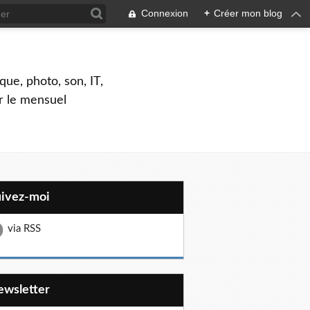
Connexion
+
Créer mon blog
que, photo, son, IT,
ar le mensuel
uivez-moi
via RSS
Newsletter