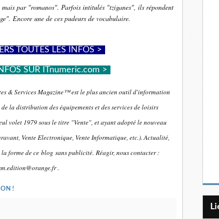
ais par "romanos". Parfois intitulés "tziganes", ils répondent
yage". Encore une de ces pudeurs de vocabulaire.
ERS TOUTES LES INFOS >
-
NFOS SUR ITnumeric.com >
-
es & Services Magazine™ est le plus ancien outil d'information
de la distribution des équipements et des services de loisirs
ul volet 1979 sous le titre "Vente", et ayant adopté le nouveau
ravant, Vente Electronique, Vente Informatique, etc.). Actualité,
 la forme de ce blog sans publicité.
Réagir, nous contacter :
sm.edition@orange.fr .
ON !
L