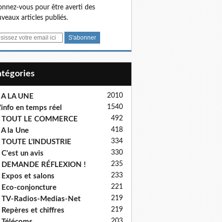
nnez-vous pour être averti des
veaux articles publiés.
Catégories
2010
 A LA UNE
1540
'info en temps réel
492
- TOUT LE COMMERCE
418
 A la Une
334
 TOUTE L'INDUSTRIE
330
 C'est un avis
235
- DEMANDE RÉFLEXION !
233
 Expos et salons
221
 Eco-conjoncture
219
 TV-Radios-Medias-Net
219
 Repères et chiffres
203
 Télécoms