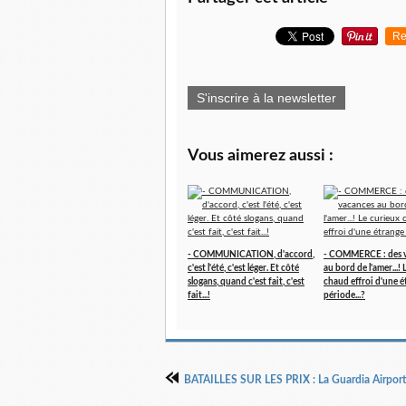
Re
S'inscrire à la newsletter
Vous aimerez aussi :
- COMMUNICATION, d'accord,
- COMMERCE : des 
c'est l'été, c'est léger. Et côté
au bord de l'amer...!
slogans, quand c'est fait, c'est
chaud effroi d'une é
fait...!
période...?