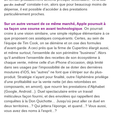
que des Android
" constate-t-on, alors que pour beaucoup moins de
dépense, il est possible d'accéder à des prestations
particulièrement proches.
Sur un autre versant de ce même marché, Apple poursuit à
sa façon une course en avant technologique
. On pourrait
croire à une vision similaire, une simple réplique élémentaire à ce
que proposent ces asiatiques conquérants. Certes, au sein de
l'équipe de Tim Cook, on se démène et on ose des formules
d'avant-garde. A ceci près que la firme de Cupertino élargit aussi,
et même surtout, l'ensemble de son périmètre "business". Alors
qu'il améliore l'ensemble des recettes de son écosystème à
chaque vente, même celle d'un iPhone d'occasion, déjà limité
dans ses usages par l'impossibilité de se doter des dernières
moutures d'iOS, les "autres" ne font que s'étriper sur du plus-
produit. Stratégie n'ayant pour finalité, outre l'éphémère privilège
d'une profitabilité sur la vente nette (et des retombées en
composants, en amont), que nourrir les prestations d'Alphabet
(Google, Android...). Duel spectaculaire entre un travail
méticuleux façon fourmi, et des envolées qui rappellent des
conquêtes à la Don Quichotte… Jusqu'où peut aller ce duel en
deux territoires...? Qui jettera l'éponge, et quand...? Vous aussi,
vous avez des noms à l'esprit...?