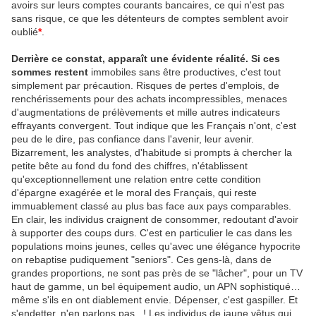
avoirs sur leurs comptes courants bancaires, ce qui n'est pas
sans risque, ce que les détenteurs de comptes semblent avoir
oublié
*
.
Derrière ce constat, apparaît une évidente réalité. Si ces
sommes restent
immobiles sans être productives, c'est tout
simplement par précaution. Risques de pertes d'emplois, de
renchérissements pour des achats incompressibles, menaces
d'augmentations de prélèvements et mille autres indicateurs
effrayants convergent. Tout indique que les Français n'ont, c'est
peu de le dire, pas confiance dans l'avenir, leur avenir.
Bizarrement, les analystes, d'habitude si prompts à chercher la
petite bête au fond du fond des chiffres, n'établissent
qu'exceptionnellement une relation entre cette condition
d'épargne exagérée et le moral des Français, qui reste
immuablement classé au plus bas face aux pays comparables.
En clair, les individus craignent de consommer, redoutant d'avoir
à supporter des coups durs. C'est en particulier le cas dans les
populations moins jeunes, celles qu'avec une élégance hypocrite
on rebaptise pudiquement "seniors". Ces gens-là, dans de
grandes proportions, ne sont pas près de se "lâcher", pour un TV
haut de gamme, un bel équipement audio, un APN sophistiqué…
même s'ils en ont diablement envie. Dépenser, c'est gaspiller. Et
s'endetter, n'en parlons pas...! Les individus de jaune vêtus qui