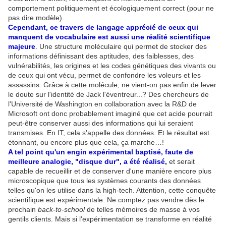
comportement politiquement et écologiquement correct (pour ne
pas dire modèle).
Cependant, ce travers de langage apprécié de ceux qui
manquent de vocabulaire est aussi une réalité scientifique
majeure
. Une structure moléculaire qui permet de stocker des
informations définissant des aptitudes, des faiblesses, des
vulnérabilités, les origines et les codes génétiques des vivants ou
de ceux qui ont vécu, permet de confondre les voleurs et les
assassins. Grâce à cette molécule, ne vient-on pas enfin de lever
le doute sur l'identité de Jack l'éventreur...? Des chercheurs de
l'Université de Washington en collaboration avec la R&D de
Microsoft ont donc probablement imaginé que cet acide pourrait
peut-être conserver aussi des informations qui lui seraient
transmises. En IT, cela s'appelle des données. Et le résultat est
étonnant, ou encore plus que cela, ça marche…!
A tel point qu'un engin expérimental baptisé, faute de
meilleure analogie, "disque dur", a été réalisé,
et serait
capable de recueillir et de conserver d'une manière encore plus
microscopique que tous les systèmes courants des données
telles qu'on les utilise dans la high-tech. Attention, cette conquête
scientifique est expérimentale. Ne comptez pas vendre dès le
prochain
back-to-school
de telles mémoires de masse à vos
gentils clients. Mais si l'expérimentation se transforme en réalité