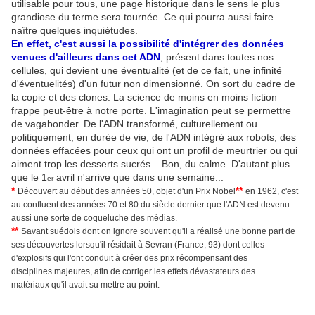
utilisable pour tous, une page historique dans le sens le plus
grandiose du terme sera tournée. Ce qui pourra aussi faire
naître quelques inquiétudes.
En effet, c'est aussi la possibilité d'intégrer des données
venues d'ailleurs dans cet ADN
, présent dans toutes nos
cellules, qui devient une éventualité (et de ce fait, une infinité
d'éventuelités) d'un futur non dimensionné. On sort du cadre de
la copie et des clones. La science de moins en moins fiction
frappe peut-être à notre porte. L'imagination peut se permettre
de vagabonder. De l'ADN transformé, culturellement ou...
politiquement, en durée de vie, de l'ADN intégré aux robots, des
données effacées pour ceux qui ont un profil de meurtrier ou qui
aiment trop les desserts sucrés... Bon, du calme. D'autant plus
que le 1
avril n'arrive que dans une semaine...
er
*
**
Découvert au début des années 50, objet d'un Prix Nobel
en 1962, c'est
au confluent des années 70 et 80 du siècle dernier que l'ADN est devenu
aussi une sorte de coqueluche des médias.
**
Savant suédois dont on ignore souvent qu'il a réalisé une bonne part de
ses découvertes lorsqu'il résidait à Sevran (France, 93) dont celles
d'explosifs qui l'ont conduit à créer des prix
récompensant des
disciplines majeures, afin de corriger les effets dévastateurs des
matériaux qu'il avait su mettre au point.