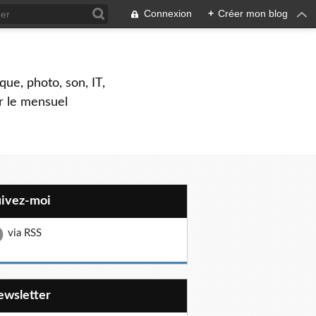
Connexion
+
Créer mon blog
que, photo, son, IT,
ar le mensuel
uivez-moi
via RSS
Newsletter