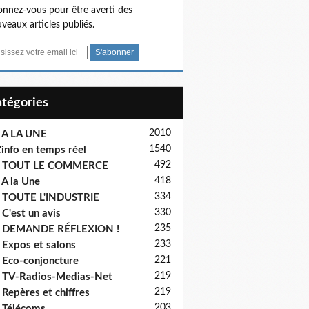
nnez-vous pour être averti des
veaux articles publiés.
Catégories
2010
 A LA UNE
1540
'info en temps réel
492
- TOUT LE COMMERCE
418
 A la Une
334
 TOUTE L'INDUSTRIE
330
 C'est un avis
235
- DEMANDE RÉFLEXION !
233
 Expos et salons
221
 Eco-conjoncture
219
 TV-Radios-Medias-Net
219
 Repères et chiffres
203
 Télécoms