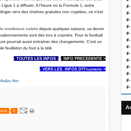
Ligue 1 à diffuser. A l'heure où la Formule 1, autre
#-
iriger vers des chaînes gratuites non cryptées, ce n'est
#-
#-
#-
 de nombreux volets
depuis quelques saisons, va devoir
#-
sabonnements sont dès lors à craindre. Pour le football
#-
ure pourrait aussi entraîner des changements. C'est un
#-
e feuilleton du foot à la télé.
#-
- TOUTES LES INFOS -
- INFO PRECEDENTE >
#-
#
- VERS LES INFOS D'ITnumeric >
#-
#-
Medias-Net
#-
post
0