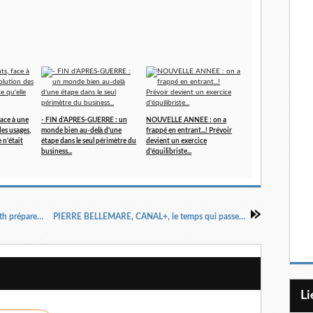
face à une
- FIN d'APRES-GUERRE : un
NOUVELLE ANNEE : on a
es usages,
monde bien au-delà d'une
frappé en entrant...! Prévoir
 n'était
étape dans le seul périmètre du
devient un exercice
business...
d'équilibriste...
TELEVISEURS et produits techniques, Skyworth prépare ses offensives...
PIERRE BELLEMARE, CANAL+, le temps qui passe, les légendes…
L