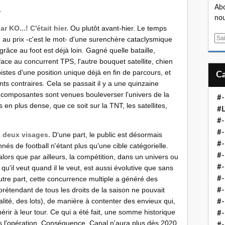
.
Abo
nou
 KO...! C'était hier.
Ou plutôt avant-hier. Le temps
E
, au prix -c'est le mot- d'une surenchère cataclysmique
m
 grâce au foot est déjà loin. Gagné quelle bataille,
a
 face au concurrent TPS, l'autre bouquet satellite, chien
i
pistes d'une position unique déjà en fin de parcours, et
l
s contraires. Cela se passait il y a une quinzaine
 composantes sont venues bouleverser l'univers de la
#-
en plus dense, que ce soit sur la TNT, les satellites,
#L
#
#-
à deux visages.
D'une part, le public est désormais
#-
nés de football n'étant plus qu'une cible catégorielle.
#-
alors que par ailleurs, la compétition, dans un univers ou
#
u'il veut quand il le veut, est aussi évolutive que sans
autre part, cette concurrence multiple a généré des
#-
l prétendant de tous les droits de la saison ne pouvait
#-
éalité, des lots), de manière à contenter des envieux qui,
#-
érir à leur tour. Ce qui a été fait, une somme historique
#-
ns l'opération. Conséquence, Canal n'aura plus dès 2020
#-