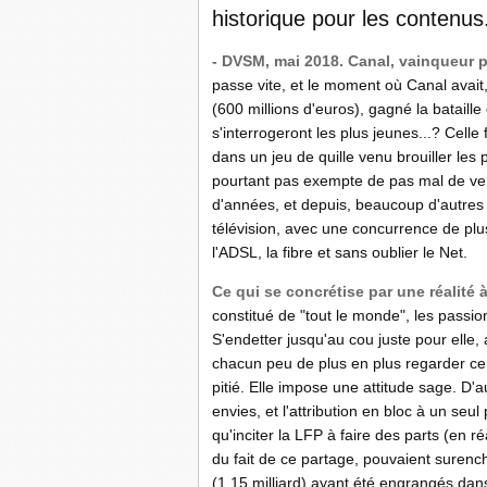
historique pour les contenus
- DVSM, mai 2018. Canal, vainqueur par
passe vite, et le moment où Canal avait
(600 millions d'euros), gagné la bataille
s'interrogeront les plus jeunes...? Celle
dans un jeu de quille venu brouiller les 
pourtant pas exempte de pas mal de vent
d'années, et depuis, beaucoup d'autres
télévision, avec une concurrence de plus 
l'ADSL, la fibre et sans oublier le Net.
Ce qui se concrétise par une réalité 
constitué de "tout le monde", les passion
S'endetter jusqu'au cou juste pour elle, 
chacun peu de plus en plus regarder ce q
pitié. Elle impose une attitude sage. D'
envies, et l'attribution en bloc à un seu
qu'inciter la LFP à faire des parts (en r
du fait de ce partage, pouvaient surench
(1,15 milliard) ayant été engrangés da