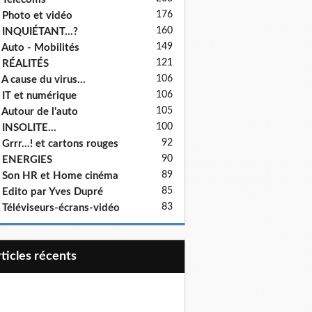
176
 Photo et vidéo
160
 INQUIÉTANT...?
149
 Auto - Mobilités
121
 RÉALITÉS
106
 A cause du virus...
106
 IT et numérique
105
 Autour de l'auto
100
 INSOLITE...
92
 Grrr...! et cartons rouges
90
- ENERGIES
89
 Son HR et Home cinéma
85
 Edito par Yves Dupré
83
 Téléviseurs-écrans-vidéo
articles récents