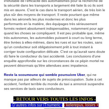
irréfutable de l'efficacité des automatismes pour la recherche de
la sécurité dans les transports a largement été faite là où ils sont
mis en œuvre. C'est le cas dans le transport aérien, de très loin le
plus sûr des moyens de transport. Il reste pourtant que même
dans les aéronefs les plus modernes et donc les plus
performants en la matière, des équipages très sérieusement
formés restent absolument indispensables, notamment pour agir
quand les choses se compliquent. Il est peu probable que, même
très autonomes, les automobiles puissent à court ou long terme,
être livrées à elles-mêmes, dans les rues et sur les routes, sans
qu'un conducteur soit obligatoirement prêt à tout instant à
corriger toute configuration délicate. C'est ce qu'aurait sans doute
dû faire le conducteur du taxi accidenté. Les conclusions d'une
enquête approfondie sur les circonstances de ce pépin mortel ne
peuvent désormais qu'être attendues avec impatience.
Reste la scoumoune qui semble poursuivre Uber
, qui ne
manque pas par ailleurs de sujets de préoccupation. Suite à cet
accident, l'enfant terrible du monde du taxi a annoncé suspendre
ses services de taxis sans conducteurs.
- RETOUR VERS TOUTES LES INFOS -
D'autres infos sur ITnumeric
kelerepus, loisirs +
-
-
-