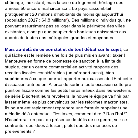
chômage, inexistant, mais la crise du logement, héritage des
années 50 encore mal circonscrit. Le pays rassemblait
pratiquement 20 millions d'habitants de moins qu'aujourd'hui
(population 2017 : 64,8 millions
*
). Des millions d'individus qui, ne
pouvant assurément pas se loger dans le périmètre des villes
existantes, n'ont pu que peupler des banlieues naissantes aux
abords de toutes nos métropoles grandes et moyennes.
Mais au-delà de ce constat et de tout débat sur le sujet
, ce
qui fâche est le remède une fois de plus mis en avant
.
: taxer !
Manœuvre en forme de promesse de sanction à la limite du
stupide, car un centre commercial en activité rapporte des
recettes fiscales considérables (un aéroport aussi), bien
supérieures à ce que pourrait apporter aux caisses de l'Etat cette
dissuasion anti-béton. A force de sortir à toute occasion cette pré-
punition fiscale comme les petits héros miteux dans les westerns
de série B sortent leurs revolvers, la nouvelle équipe va finir par
lasser même les plus convaincus par les réformes macronistes.
Ils pourraient rapidement reprendre une formule rappelant une
mélodie déjà entendue : "les taxes, comment dire
.
? Ras l'bol
.
!"
N’espérerait-on pas, en présence de défis de ce genre, voir se
confronter des idées à foison, plutôt que des menaces de
prélèvements
.
?