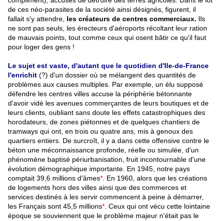
compliment), accusés de détruire des terres agricoles. Dans le lot
de ces néo-parasites de la société ainsi désignés, figurent, il
fallait s'y attendre,
les créateurs de centres commerciaux.
Ils
ne sont pas seuls, les érecteurs d'aéroports récoltant leur ration
de mauvais points, tout comme ceux qui osent bâtir ce qu'il faut
pour loger des gens !
Le sujet est vaste, d'autant que le quotidien d'Ile-de-France
l'enrichit
(?) d'un dossier où se mélangent des quantités de
problèmes aux causes multiples. Par exemple, un élu supposé
défendre les centres villes accuse la périphérie bétonnante
d'avoir vidé les avenues commerçantes de leurs boutiques et de
leurs clients, oubliant sans doute les effets catastrophiques des
horodateurs, de zones piétonnes et de quelques chantiers de
tramways qui ont, en trois ou quatre ans, mis à genoux des
quartiers entiers. De surcroît, il y a dans cette offensive contre le
béton une méconnaissance profonde, réelle ou simulée, d'un
phénomène baptisé périurbanisation, fruit incontournable d'une
évolution démographique importante. En 1945, notre pays
comptait 39,6 millions d'âmes
*
. En 1960, alors que les créations
de logements hors des villes ainsi que des commerces et
services destinés à les servir commencent à peine à démarrer,
les Français sont 45,5 millions
*
. Ceux qui ont vécu cette lointaine
époque se souviennent que le problème majeur n'était pas le