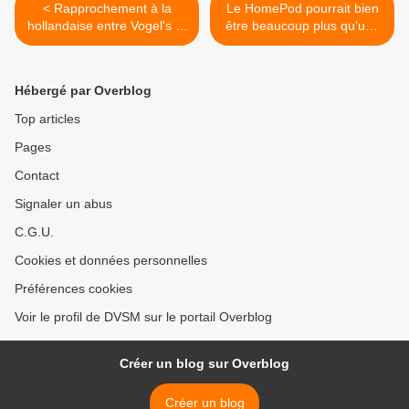
< Rapprochement à la
Le HomePod pourrait bien
hollandaise entre Vogel's et
être beaucoup plus qu'une
Marmitek.
banale enceinte connectée.
>
Hébergé par Overblog
Top articles
Pages
Contact
Signaler un abus
C.G.U.
Cookies et données personnelles
Préférences cookies
Voir le profil de DVSM sur le portail Overblog
Créer un blog sur Overblog
Créer un blog