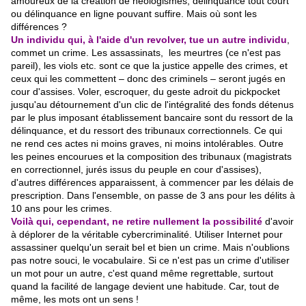
amoureux de la création de néologismes, délinquance tout court
ou délinquance en ligne pouvant suffire. Mais où sont les
différences ?
Un individu qui, à l'aide d'un revolver, tue un autre individu
,
commet un crime. Les assassinats, les meurtres (ce n'est pas
pareil), les viols etc. sont ce que la justice appelle des crimes, et
ceux qui les commettent – donc des criminels – seront jugés en
cour d'assises. Voler, escroquer, du geste adroit du pickpocket
jusqu'au détournement d'un clic de l'intégralité des fonds détenus
par le plus imposant établissement bancaire sont du ressort de la
délinquance, et du ressort des tribunaux correctionnels. Ce qui
ne rend ces actes ni moins graves, ni moins intolérables. Outre
les peines encourues et la composition des tribunaux (magistrats
en correctionnel, jurés issus du peuple en cour d'assises),
d'autres différences apparaissent, à commencer par les délais de
prescription. Dans l'ensemble, on passe de 3 ans pour les délits à
10 ans pour les crimes.
Voilà qui, cependant, ne retire nullement la possibilité
d'avoir
à déplorer de la véritable cybercriminalité. Utiliser Internet pour
assassiner quelqu'un serait bel et bien un crime.
Mais n'oublions
pas notre souci, le vocabulaire. Si ce n'est pas un crime d'utiliser
un mot pour un autre, c'est quand même regrettable, surtout
quand la facilité de langage devient une habitude. Car, tout de
même, les mots ont un sens !