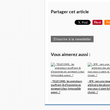
Partager cet article
Re
S'inscrire à la newsletter
Vous aimerez aussi :
- TELECOMS : les opérateurs
- SFR : vers une répa
souffrent-ils d'insomnies en
arbitraire des abonn
songeant à leur (im)possible
que ceux-ci aient le l
avenir...?
choisir...?