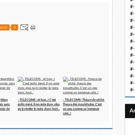
#-
#-
#-
post
0
#-
#-
#-
#-
#-
#-
#
#-
#-
#-
rtition
- TELECOMS : et hop...! C'est
- TELECOMS : l'heure de vérité,
és, sans
enfin signé. Il ne reste donc plus
l'heure des inquiétudes. C'est
oisir de
qu'à révéler le reste, donc tout...
un peu comme un immense
raté...!