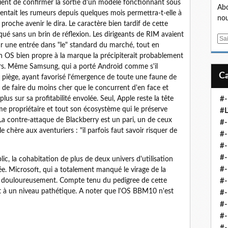
vient de confirmer la sortie d'un modèle fonctionnant sous
Abo
ntait les rumeurs depuis quelques mois permettra-t-elle à
nou
 proche avenir le dira. Le caractère bien tardif de cette
iqué sans un brin de réflexion. Les dirigeants de RIM avaient
E
par une entrée dans "le" standard du marché, tout en
m
un OS bien propre à la marque la précipiterait probablement
a
rs. Même Samsung, qui a porté Android comme s'il
i
au piège, ayant favorisé l'émergence de toute une faune de
l
 de faire du moins cher que le concurrent d'en face et
s sur sa profitabilité envolée. Seul, Apple reste la tête
#-
me propriétaire et tout son écosystème qui le préserve
#L
La contre-attaque de Blackberry est un pari, un de ceux
#
 chère aux aventuriers : "il parfois faut savoir risquer de
#-
#-
#-
lic, la cohabitation de plus de deux univers d'utilisation
#
ée. Microsoft, qui a totalement manqué le virage de la
e douloureusement. Compte tenu du pedigree de cette
#-
nt à un niveau pathétique. A noter que l'OS BBM10 n'est
#-
#-
#-
#-