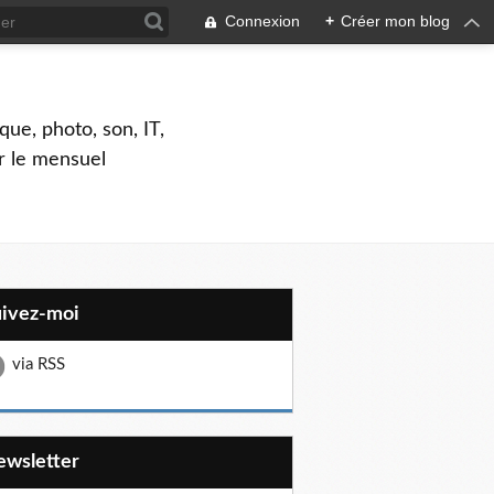
Connexion
+
Créer mon blog
que, photo, son, IT,
ar le mensuel
uivez-moi
via RSS
Newsletter