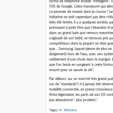
forme de téléphone mobile "intelligent", 
l'OS de Google. Cette manœuvre qui alime
ce pionnier de revenir dans la course ? Le
initiative ne doit cependant pas être crit
bien été tentés, il y a quelques années, 
prévoyant à juste titre que l'abandon d'
dans un grand bain aux remous meurtrie
s'agissait de son bébé, se retrouve pris 
compétiteurs dont la plupart ne rêve que
que… Samsung. Lequel pleure de plus en plu
(largement) hors de l'eau, avec son systè
solidement d'une chute dans le marigot. 
que l'on tente en songeant à cette formule
mourir pour se sauver la vie".
Par ailleurs, sur un marché très grand pub
(ou de "standards") n'a jamais été observ
mobilité connectée, en prend conscienc
firme légendaire, les parts de son OS so
pas abandonné : plus prudent !
Tag(s) :
#- Télécoms