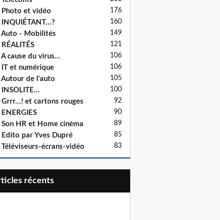
176
 Photo et vidéo
160
 INQUIÉTANT...?
149
 Auto - Mobilités
121
 RÉALITÉS
106
 A cause du virus...
106
 IT et numérique
105
 Autour de l'auto
100
 INSOLITE...
92
 Grrr...! et cartons rouges
90
- ENERGIES
89
 Son HR et Home cinéma
85
 Edito par Yves Dupré
83
 Téléviseurs-écrans-vidéo
articles récents