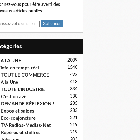
nnez-vous pour être averti des
veaux articles publiés.
Catégories
2009
 A LA UNE
1540
'info en temps réel
492
- TOUT LE COMMERCE
418
 A la Une
334
 TOUTE L'INDUSTRIE
330
 C'est un avis
235
- DEMANDE RÉFLEXION !
233
 Expos et salons
221
 Eco-conjoncture
219
 TV-Radios-Medias-Net
219
 Repères et chiffres
203
 Télécoms