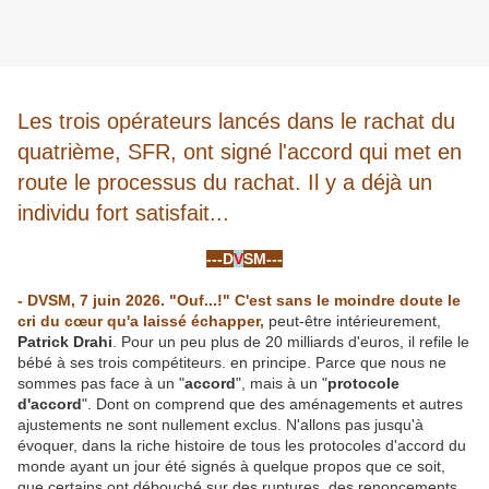
Les trois opérateurs lancés dans le rachat du
quatrième, SFR, ont signé l'accord qui met en
route le processus du rachat. Il y a déjà un
individu fort satisfait...
-
---D
V
SM---
-
- DVSM, 7 juin 2026. "Ouf...!" C'est sans le moindre doute le
cri du cœur qu'a laissé échapper,
peut-être intérieurement,
Patrick Drahi
. Pour un peu plus de 20 milliards d'euros, il refile le
bébé à ses trois compétiteurs. en principe. Parce que nous ne
sommes pas face à un "
accord
", mais à un "
protocole
d'accord
". Dont on comprend que des aménagements et autres
ajustements ne sont nullement exclus. N'allons pas jusqu'à
évoquer, dans la riche histoire de tous les protocoles d'accord du
monde ayant un jour été signés à quelque propos que ce soit,
que certains ont débouché sur des ruptures, des renoncements...