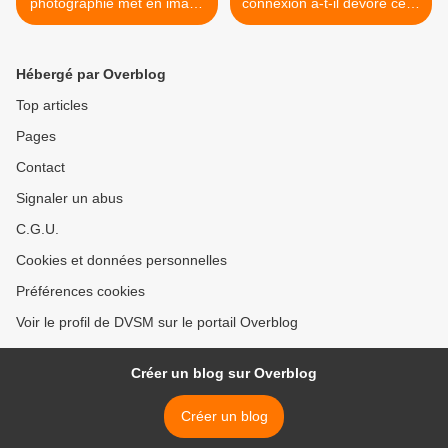
photographie met en image
connexion a-t-il dévoré celui
son rendez-vous parisien
consacré ou libre pour la
de l'automne 2026.
lecture...? >
Hébergé par Overblog
Top articles
Pages
Contact
Signaler un abus
C.G.U.
Cookies et données personnelles
Préférences cookies
Voir le profil de DVSM sur le portail Overblog
Créer un blog sur Overblog
Créer un blog