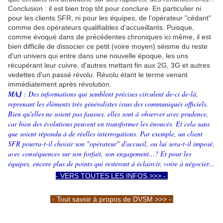
Conclusion
.
: il est bien trop tôt pour conclure. En particulier ni
pour les clients SFR, ni pour les équipes, de l'opérateur "cédant"
comme des opérateurs qualifiables d'accueillants. Puisque,
comme évoqué dans de précédentes chroniques ici même, il est
bien difficile de dissocier ce petit (voire moyen) séisme du reste
d'un univers qui entre dans une nouvelle époque, les uns
récupérant leur cuivre, d'autres mettant fin aux 2G, 3G et autres
vedettes d'un passé révolu. Révolu étant le terme venant
immédiatement après révolution.
MAJ
: Des informations qui semblent précises circulent de-ci de-là,
reprenant les éléments très généralistes issus des communiqués officiels.
Bien qu'elles ne soient pas fausses, elles sont à observer avec prudence,
car bien des évolutions peuvent en transformer les énoncés. Et cela sans
que soient répondu à de réelles interrogations. Par exemple, un client
SFR pourra-t-il choisir son "opérateur" d'accueil, ou lui sera-t-il imposé,
avec conséquences sur son forfait, son engagement...? Et pour les
équipes, encore plus de points qui resteront à éclaircir, voire à négocier...
- VERS TOUTES LES INFOS >>> -
- Tout savoir à propos de DVSM >>> -