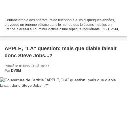
L'enfant terrible des opérateurs de téléphonie a, voici quelques années,
provoqué un énorme séisme dans le monde des télécoms mobiles en
France. Serait-il aujourd'hui victime d'une réplique inquiétante…? - DVSM,
septembre 2018 – " Plus on s'approche du...
APPLE, "LA" question: mais que diable faisait
donc Steve Jobs...?
Publié le 01/08/2018 à 10:37
Par
DVSM